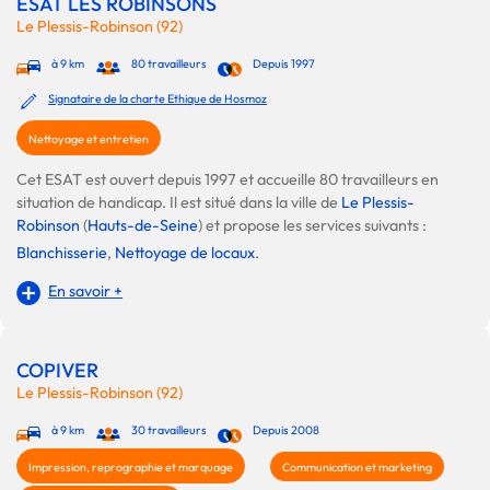
ESAT LES ROBINSONS
Le Plessis-Robinson (92)
à 9 km
80 travailleurs
Depuis 1997
Signataire de la charte Ethique de Hosmoz
Nettoyage et entretien
Cet ESAT est ouvert depuis 1997 et accueille 80 travailleurs en
situation de handicap. Il est situé dans la ville de
Le Plessis-
Robinson
(
Hauts-de-Seine
) et propose les services suivants :
Blanchisserie
,
Nettoyage de locaux
.
En savoir +
COPIVER
Le Plessis-Robinson (92)
à 9 km
30 travailleurs
Depuis 2008
Impression, reprographie et marquage
Communication et marketing