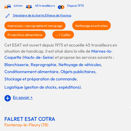
à 6 km
45 travailleurs
Depuis 1975
Signataire de la charte Ethique de Hosmoz
Impression, reprographie et marquage
Nettoyage et entretien
Productions alimentaires
... + 2 pôles
Cet ESAT est ouvert depuis 1975 et accueille 45 travailleurs en
situation de handicap. Il est situé dans la ville de
Marnes-la-
Coquette
(
Hauts-de-Seine
) et propose les services suivants :
Blanchisserie
,
Reprographie
,
Nettoyage de véhicules
,
Conditionnement alimentaire
,
Objets publicitaires
,
Stockage et préparation de commande
,
Logistique (gestion de stocks, expéditions)
.
En savoir +
FALRET ESAT COTRA
Fontenay-le-Fleury (78)