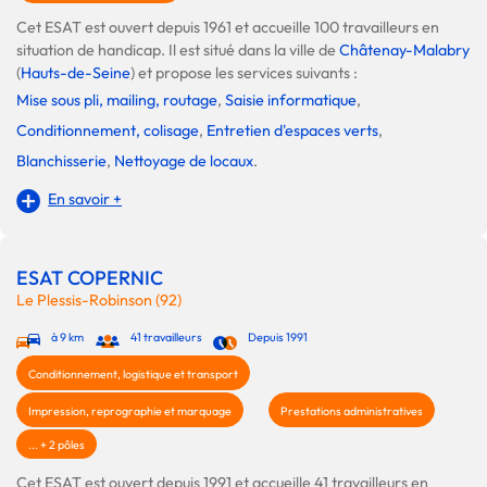
Cet ESAT est ouvert depuis 1961 et accueille 100 travailleurs en
situation de handicap. Il est situé dans la ville de
Châtenay-Malabry
(
Hauts-de-Seine
) et propose les services suivants :
Mise sous pli, mailing, routage
,
Saisie informatique
,
Conditionnement, colisage
,
Entretien d'espaces verts
,
Blanchisserie
,
Nettoyage de locaux
.
En savoir +
ESAT COPERNIC
Le Plessis-Robinson (92)
à 9 km
41 travailleurs
Depuis 1991
Conditionnement, logistique et transport
Impression, reprographie et marquage
Prestations administratives
... + 2 pôles
Cet ESAT est ouvert depuis 1991 et accueille 41 travailleurs en