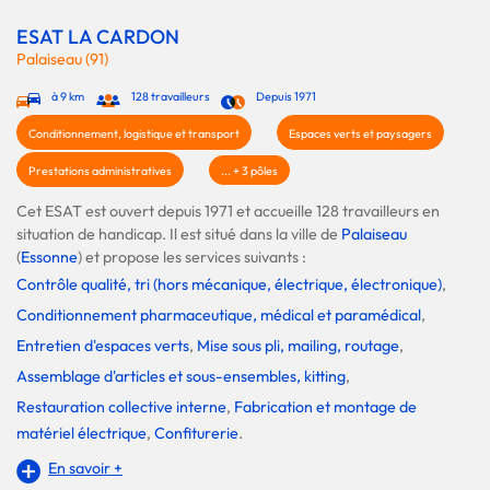
ESAT LA CARDON
Palaiseau (91)
à 9 km
128 travailleurs
Depuis 1971
Conditionnement, logistique et transport
Espaces verts et paysagers
Prestations administratives
... + 3 pôles
Cet ESAT est ouvert depuis 1971 et accueille 128 travailleurs en
situation de handicap. Il est situé dans la ville de
Palaiseau
(
Essonne
) et propose les services suivants :
Contrôle qualité, tri (hors mécanique, électrique, électronique)
,
Conditionnement pharmaceutique, médical et paramédical
,
Entretien d'espaces verts
,
Mise sous pli, mailing, routage
,
Assemblage d'articles et sous-ensembles, kitting
,
Restauration collective interne
,
Fabrication et montage de
matériel électrique
,
Confiturerie
.
En savoir +