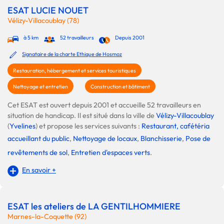
ESAT LUCIE NOUET
Vélizy-Villacoublay (78)
à 5 km
52 travailleurs
Depuis 2001
Signataire de la charte Ethique de Hosmoz
Restauration, hébergement et services touristiques
Nettoyage et entretien
Construction et bâtiment
Cet ESAT est ouvert depuis 2001 et accueille 52 travailleurs en
situation de handicap. Il est situé dans la ville de
Vélizy-Villacoublay
(
Yvelines
) et propose les services suivants :
Restaurant, cafétéria
accueillant du public
,
Nettoyage de locaux
,
Blanchisserie
,
Pose de
revêtements de sol
,
Entretien d'espaces verts
.
En savoir +
ESAT les ateliers de LA GENTILHOMMIERE
Marnes-la-Coquette (92)