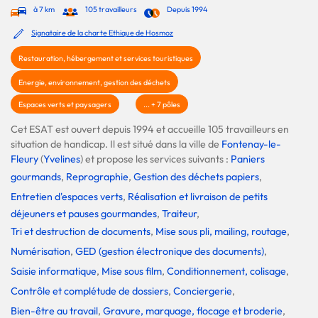
à 7 km
105 travailleurs
Depuis 1994
Signataire de la charte Ethique de Hosmoz
Restauration, hébergement et services touristiques
Energie, environnement, gestion des déchets
Espaces verts et paysagers
... + 7 pôles
Cet ESAT est ouvert depuis 1994 et accueille 105 travailleurs en
situation de handicap. Il est situé dans la ville de
Fontenay-le-
Fleury
(
Yvelines
) et propose les services suivants :
Paniers
gourmands
,
Reprographie
,
Gestion des déchets papiers
,
Entretien d'espaces verts
,
Réalisation et livraison de petits
déjeuners et pauses gourmandes
,
Traiteur
,
Tri et destruction de documents
,
Mise sous pli, mailing, routage
,
Numérisation
,
GED (gestion électronique des documents)
,
Saisie informatique
,
Mise sous film
,
Conditionnement, colisage
,
Contrôle et complétude de dossiers
,
Conciergerie
,
Bien-être au travail
,
Gravure, marquage, flocage et broderie
,