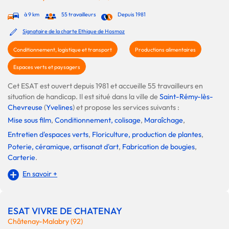
à 9 km
55 travailleurs
Depuis 1981
Signataire de la charte Ethique de Hosmoz
Conditionnement, logistique et transport
Productions alimentaires
Espaces verts et paysagers
Cet ESAT est ouvert depuis 1981 et accueille 55 travailleurs en
situation de handicap. Il est situé dans la ville de
Saint-Rémy-lès-
Chevreuse
(
Yvelines
) et propose les services suivants :
Mise sous film
,
Conditionnement, colisage
,
Maraîchage
,
Entretien d'espaces verts
,
Floriculture, production de plantes
,
Poterie, céramique, artisanat d'art
,
Fabrication de bougies
,
Carterie
.
En savoir +
ESAT VIVRE DE CHATENAY
Châtenay-Malabry (92)