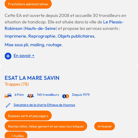
Prestations administratives
Cette EA est ouverte depuis 2008 et accueille 30 travailleurs en
situation de handicap. Elle est située dans la ville de
Le Plessis-
Robinson
(
Hauts-de-Seine
) et propose les services suivants :
Imprimerie
,
Reprographie
,
Objets publicitaires
,
Mise sous pli, mailing, routage
.
En savoir +
ESAT LA MARE SAVIN
Trappes (78)
à 9 km
145 travailleurs
Depuis 1979
Signataire de la charte Ethique de Hosmoz
Espaces verts et paysagers
Restauration, hébergement et services touristiques
Artisanat
... + 8 pôles