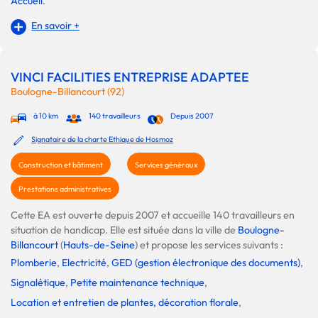
Accueil
.
En savoir +
VINCI FACILITIES ENTREPRISE ADAPTEE
Boulogne-Billancourt (92)
à 10 km
140 travailleurs
Depuis 2007
Signataire de la charte Ethique de Hosmoz
Construction et bâtiment
Services généraux
Prestations administratives
Cette EA est ouverte depuis 2007 et accueille 140 travailleurs en
situation de handicap. Elle est située dans la ville de
Boulogne-
Billancourt
(
Hauts-de-Seine
) et propose les services suivants :
Plomberie
,
Electricité
,
GED (gestion électronique des documents)
,
Signalétique
,
Petite maintenance technique
,
Location et entretien de plantes, décoration florale
,