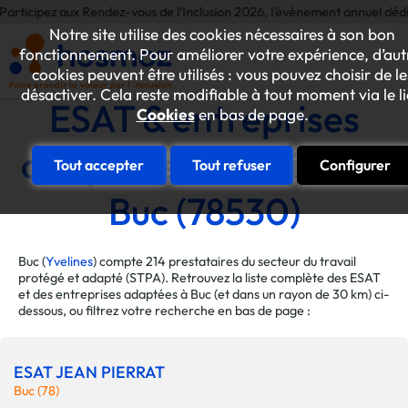
 aux Rendez-vous de l'Inclusion 2026, l'événement annuel dédié aux initiat
Notre site utilise des cookies nécessaires à son bon
fonctionnement. Pour améliorer votre expérience, d’aut
cookies peuvent être utilisés : vous pouvez choisir de le
désactiver. Cela reste modifiable à tout moment via le l
ESAT & entreprises
Cookies
en bas de page.
adaptées de la ville de
Tout accepter
Tout refuser
Configurer
Buc (78530)
Buc (
Yvelines
) compte 214 prestataires du secteur du travail
protégé et adapté (STPA). Retrouvez la liste complète des ESAT
et des entreprises adaptées à Buc (et dans un rayon de 30 km) ci-
dessous, ou filtrez votre recherche en bas de page :
ESAT JEAN PIERRAT
Buc (78)