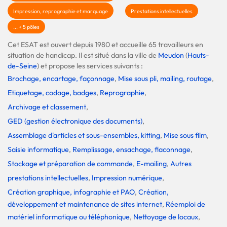
Impression, reprographie et marquage
Prestations intellectuelles
... + 5 pôles
Cet ESAT est ouvert depuis 1980 et accueille 65 travailleurs en
situation de handicap. Il est situé dans la ville de
Meudon
(
Hauts-
de-Seine
) et propose les services suivants :
Brochage, encartage, façonnage
,
Mise sous pli, mailing, routage
,
Etiquetage, codage, badges
,
Reprographie
,
Archivage et classement
,
GED (gestion électronique des documents)
,
Assemblage d'articles et sous-ensembles, kitting
,
Mise sous film
,
Saisie informatique
,
Remplissage, ensachage, flaconnage
,
Stockage et préparation de commande
,
E-mailing
,
Autres
prestations intellectuelles
,
Impression numérique
,
Création graphique, infographie et PAO
,
Création,
développement et maintenance de sites internet
,
Réemploi de
matériel informatique ou téléphonique
,
Nettoyage de locaux
,