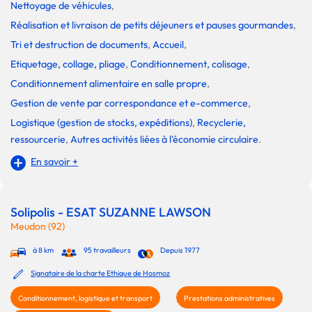
Nettoyage de véhicules
,
Réalisation et livraison de petits déjeuners et pauses gourmandes
,
Tri et destruction de documents
,
Accueil
,
Etiquetage, collage, pliage
,
Conditionnement, colisage
,
Conditionnement alimentaire en salle propre
,
Gestion de vente par correspondance et e-commerce
,
Logistique (gestion de stocks, expéditions)
,
Recyclerie,
ressourcerie
,
Autres activités liées à l'économie circulaire
.
En savoir +
Solipolis - ESAT SUZANNE LAWSON
Meudon (92)
à 8 km
95 travailleurs
Depuis 1977
Signataire de la charte Ethique de Hosmoz
Conditionnement, logistique et transport
Prestations administratives