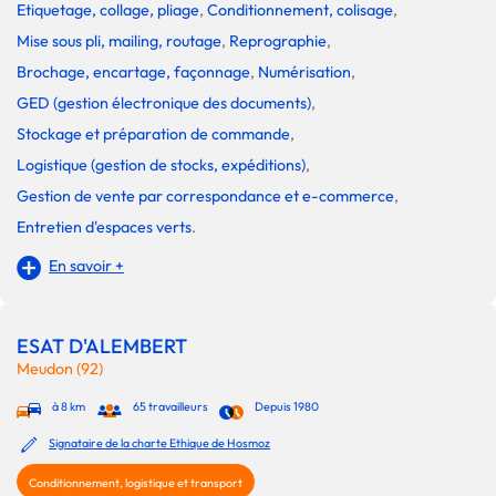
Etiquetage, collage, pliage
,
Conditionnement, colisage
,
Mise sous pli, mailing, routage
,
Reprographie
,
Brochage, encartage, façonnage
,
Numérisation
,
GED (gestion électronique des documents)
,
Stockage et préparation de commande
,
Logistique (gestion de stocks, expéditions)
,
Gestion de vente par correspondance et e-commerce
,
Entretien d'espaces verts
.
En savoir +
ESAT D'ALEMBERT
Meudon (92)
à 8 km
65 travailleurs
Depuis 1980
Signataire de la charte Ethique de Hosmoz
Conditionnement, logistique et transport