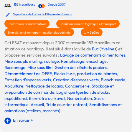
153 travailleurs
Depuis 2007
Signataire de la charte Ethique de Hosmoz
Prestations administratives
Conditionnement, logistique et transport
Energie, environnement, gestion des déchets
... + 5 pôles
Cet ESAT est ouvert depuis 2007 et accueille 153 travailleurs en
situation de handicap. Il est situé dans la ville de
Buc
(
Yvelines
) et
propose les services suivants :
Lavage de contenants alimentaires
,
Mise sous pli, mailing, routage
,
Remplissage, ensachage,
flaconnage
,
Mise sous film
,
Gestion des déchets papiers
,
Démantèlement de DEEE
,
Floriculture, production de plantes
,
Entretien d'espaces verts
,
Création d'espaces verts
,
Blanchisserie
,
Apiculture
,
Nettoyage de locaux
,
Conciergerie
,
Stockage et
préparation de commande
,
Logistique (gestion de stocks,
expéditions)
,
Bien-être au travail
,
Numérisation
,
Saisie
informatique
,
Accueil
,
Tri de courrier entrant
,
Sensibilisations et
animations (ateliers, marchés)
.
En savoir +