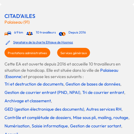
CITAD'AILES
Palaiseau (91)
à 9 km
10 travailleurs
Depuis 2016
Signataire de la charte Ethique de Hosmoz
Prestations administratives
Services généraux
Cette EA est ouverte depuis 2016 et accueille 10 travailleurs en
situation de handicap. Elle est située dans la ville de
Palaiseau
(
Essonne
) et propose les services suivants :
Tri et destruction de documents
,
Gestion de bases de données
,
Gestion de courrier entrant (PND, NPAI)
,
Tri de courrier entrant
,
Archivage et classement
,
GED (gestion électronique des documents)
,
Autres services RH
,
Contrôle et complétude de dossiers
,
Mise sous pli, mailing, routage
,
Numérisation
,
Saisie informatique
,
Gestion de courrier sortant
,