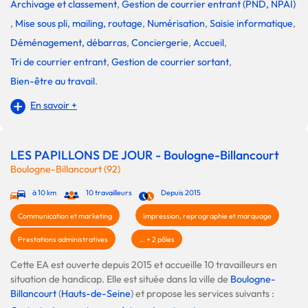
Archivage et classement
,
Gestion de courrier entrant (PND, NPAI)
,
Mise sous pli, mailing, routage
,
Numérisation
,
Saisie informatique
,
Déménagement, débarras
,
Conciergerie
,
Accueil
,
Tri de courrier entrant
,
Gestion de courrier sortant
,
Bien-être au travail
.
En savoir +
LES PAPILLONS DE JOUR - Boulogne-Billancourt
Boulogne-Billancourt (92)
à 10 km
10 travailleurs
Depuis 2015
Communication et marketing
Impression, reprographie et marquage
Prestations administratives
... + 2 pôles
Cette EA est ouverte depuis 2015 et accueille 10 travailleurs en
situation de handicap. Elle est située dans la ville de
Boulogne-
Billancourt
(
Hauts-de-Seine
) et propose les services suivants :