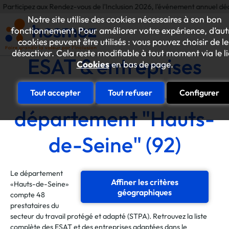
z aux Rendez-vous de l'Inclusion 2026, l'événement annuel dédié aux initia
Notre site utilise des cookies nécessaires à son bon
fonctionnement. Pour améliorer votre expérience, d’aut
cookies peuvent être utilisés : vous pouvez choisir de le
désactiver. Cela reste modifiable à tout moment via le l
ESAT & entreprises
Cookies
en bas de page.
adaptées du
Tout accepter
Tout refuser
Configurer
département "Hauts-
de-Seine" (92)
Le département
Affiner les critères
«Hauts-de-Seine»
géographiques
compte 48
prestataires du
secteur du travail protégé et adapté (STPA). Retrouvez la liste
complète des ESAT et des entreprises adaptées dans le