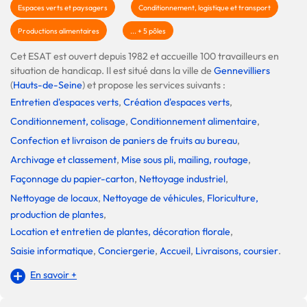
Espaces verts et paysagers
Conditionnement, logistique et transport
Productions alimentaires
... + 5 pôles
Cet ESAT est ouvert depuis 1982 et accueille 100 travailleurs en
situation de handicap. Il est situé dans la ville de
Gennevilliers
(
Hauts-de-Seine
) et propose les services suivants :
Entretien d'espaces verts
,
Création d'espaces verts
,
Conditionnement, colisage
,
Conditionnement alimentaire
,
Confection et livraison de paniers de fruits au bureau
,
Archivage et classement
,
Mise sous pli, mailing, routage
,
Façonnage du papier-carton
,
Nettoyage industriel
,
Nettoyage de locaux
,
Nettoyage de véhicules
,
Floriculture,
production de plantes
,
Location et entretien de plantes, décoration florale
,
Saisie informatique
,
Conciergerie
,
Accueil
,
Livraisons, coursier
.
En savoir +