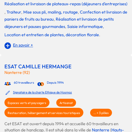
Réalisation et livraison de plateaux-repas (déjeuners d'entreprises)
,
Traiteur
,
Mise sous pli, mailing, routage
,
Confection et livraison de
paniers de fruits au bureau
,
Réalisation et livraison de petits
déjeuners et pauses gourmandes
,
Saisie informatique
,
Location et entretien de plantes, décoration florale
.
En savoir +
ESAT CAMILLE HERMANGE
Nanterre (92)
60 travailleurs
Depuis 1994
Signataire de la charte Ethique de Hosmoz
Espaces verts et paysagers
Artisanat
Restauration, hébergement et services touristiques
... + 3 pôles
Cet ESAT est ouvert depuis 1994 et accueille 60 travailleurs en
situation de handicap. Il est situé dans la ville de
Nanterre
(
Hauts-