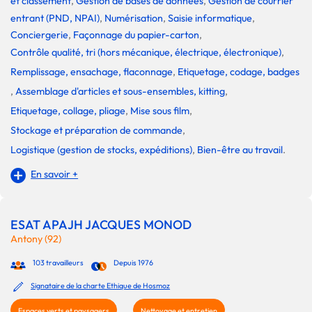
et classement
,
Gestion de bases de données
,
Gestion de courrier
entrant (PND, NPAI)
,
Numérisation
,
Saisie informatique
,
Conciergerie
,
Façonnage du papier-carton
,
Contrôle qualité, tri (hors mécanique, électrique, électronique)
,
Remplissage, ensachage, flaconnage
,
Etiquetage, codage, badges
,
Assemblage d'articles et sous-ensembles, kitting
,
Etiquetage, collage, pliage
,
Mise sous film
,
Stockage et préparation de commande
,
Logistique (gestion de stocks, expéditions)
,
Bien-être au travail
.
En savoir +
ESAT APAJH JACQUES MONOD
Antony (92)
103 travailleurs
Depuis 1976
Signataire de la charte Ethique de Hosmoz
Espaces verts et paysagers
Nettoyage et entretien