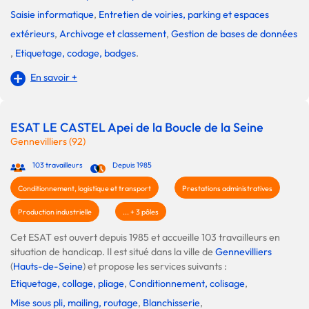
Saisie informatique
,
Entretien de voiries, parking et espaces
extérieurs
,
Archivage et classement
,
Gestion de bases de données
,
Etiquetage, codage, badges
.
En savoir +
ESAT LE CASTEL Apei de la Boucle de la Seine
Gennevilliers (92)
103 travailleurs
Depuis 1985
Conditionnement, logistique et transport
Prestations administratives
Production industrielle
... + 3 pôles
Cet ESAT est ouvert depuis 1985 et accueille 103 travailleurs en
situation de handicap. Il est situé dans la ville de
Gennevilliers
(
Hauts-de-Seine
) et propose les services suivants :
Etiquetage, collage, pliage
,
Conditionnement, colisage
,
Mise sous pli, mailing, routage
,
Blanchisserie
,