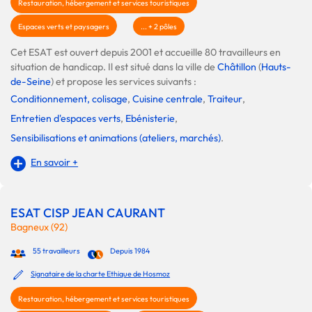
Restauration, hébergement et services touristiques
Espaces verts et paysagers
... + 2 pôles
Cet ESAT est ouvert depuis 2001 et accueille 80 travailleurs en
situation de handicap. Il est situé dans la ville de
Châtillon
(
Hauts-
de-Seine
) et propose les services suivants :
Conditionnement, colisage
,
Cuisine centrale
,
Traiteur
,
Entretien d'espaces verts
,
Ebénisterie
,
Sensibilisations et animations (ateliers, marchés)
.
En savoir +
ESAT CISP JEAN CAURANT
Bagneux (92)
55 travailleurs
Depuis 1984
Signataire de la charte Ethique de Hosmoz
Restauration, hébergement et services touristiques