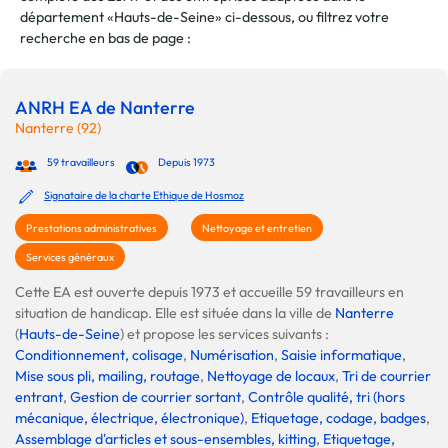
département «Hauts-de-Seine» ci-dessous, ou filtrez votre
recherche en bas de page :
ANRH EA de Nanterre
Nanterre (92)
59 travailleurs
Depuis 1973
Signataire de la charte Ethique de Hosmoz
Prestations administratives
Nettoyage et entretien
Services généraux
Cette EA est ouverte depuis 1973 et accueille 59 travailleurs en
situation de handicap. Elle est située dans la ville de
Nanterre
(
Hauts-de-Seine
) et propose les services suivants :
Conditionnement, colisage
,
Numérisation
,
Saisie informatique
,
Mise sous pli, mailing, routage
,
Nettoyage de locaux
,
Tri de courrier
entrant
,
Gestion de courrier sortant
,
Contrôle qualité, tri (hors
mécanique, électrique, électronique)
,
Etiquetage, codage, badges
,
Assemblage d'articles et sous-ensembles, kitting
,
Etiquetage,