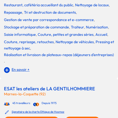
Restaurant, cafétéria accueillant du public
,
Nettoyage de locaux
,
Repassage
,
Tri et destruction de documents
,
Gestion de vente par correspondance et e-commerce
,
Stockage et préparation de commande
,
Traiteur
,
Numérisation
,
Saisie informatique
,
Couture, petites et grandes séries
,
Accueil
,
Couture, reprisage, retouches
,
Nettoyage de véhicules
,
Pressing et
nettoyage à sec
,
Réalisation et livraison de plateaux-repas (déjeuners d'entreprises)
.
En savoir +
ESAT les ateliers de LA GENTILHOMMIERE
Marnes-la-Coquette (92)
45 travailleurs
Depuis 1975
Signataire de la charte Ethique de Hosmoz