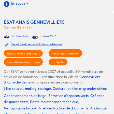
En savoir +
ESAT ANAIS GENNEVILLIERS
Gennevilliers (92)
80 travailleurs
Depuis 2007
Signataire de la charte Ethique de Hosmoz
Espaces verts et paysagers
Nettoyage et entretien
Prestations administratives
... + 3 pôles
Cet ESAT est ouvert depuis 2007 et accueille 80 travailleurs en
situation de handicap. Il est situé dans la ville de
Gennevilliers
(
Hauts-de-Seine
) et propose les services suivants :
Mise sous pli, mailing, routage
,
Couture, petites et grandes séries
,
Conditionnement, colisage
,
Entretien d'espaces verts
,
Création
d'espaces verts
,
Petite maintenance technique
,
Nettoyage de locaux
,
Tri et destruction de documents
,
Archivage