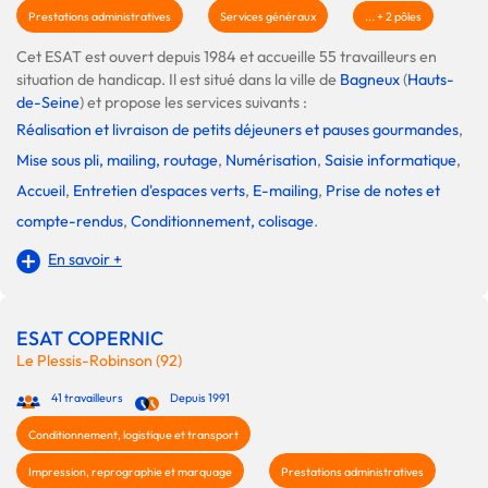
Prestations administratives
Services généraux
... + 2 pôles
Cet ESAT est ouvert depuis 1984 et accueille 55 travailleurs en
situation de handicap. Il est situé dans la ville de
Bagneux
(
Hauts-
de-Seine
) et propose les services suivants :
Réalisation et livraison de petits déjeuners et pauses gourmandes
,
Mise sous pli, mailing, routage
,
Numérisation
,
Saisie informatique
,
Accueil
,
Entretien d'espaces verts
,
E-mailing
,
Prise de notes et
compte-rendus
,
Conditionnement, colisage
.
En savoir +
ESAT COPERNIC
Le Plessis-Robinson (92)
41 travailleurs
Depuis 1991
Conditionnement, logistique et transport
Impression, reprographie et marquage
Prestations administratives