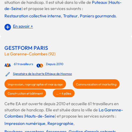
situation de handicap. Il est situé dans la ville de
Puteaux
(
Hauts-
de-Seine
) et propose les services suivants :
Restauration collective interne
,
Traiteur
,
Paniers gourmands
.
En savoir +
GESTFORM PARIS
La Garenne-Colombes (92)
61 travailleurs
Depuis 2010
Signataire de la charte Ethique de Hosmoz
Impression, reprographie et marquage
Communication et marketing
Construction et bâtiment
... + 4 pôles
Cette EA est ouverte depuis 2010 et accueille 61 travailleurs en
situation de handicap. Elle est située dans la ville de
La Garenne-
Colombes
(
Hauts-de-Seine
) et propose les services suivants :
Impression numérique
,
Reprographie
,
Brochage, encartage, façonnage
,
Gestion d'appels entrants