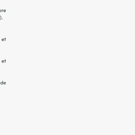
bre
).
 et
 et
 de