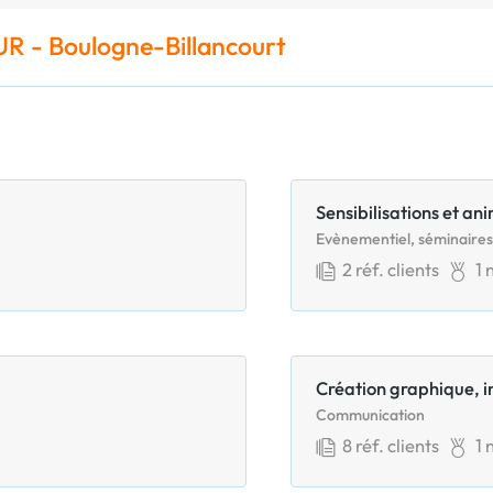
R - Boulogne-Billancourt
Sensibilisations et an
Evènementiel, séminaires
2
réf. clients
1
n
Création graphique, 
Communication
8
réf. clients
1
n