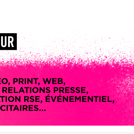
 en matière d'achats inclusifs
n
nnalisés
otre croissance »
elles, dédiées au développement commercial
s services de networking
e de nouvelles activités
re pour vos projets de développement