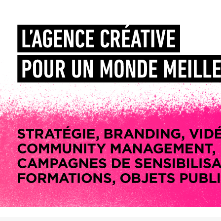
La promotion de vos engagements
Cultiver son réseau
Le Club Partenaires
Je communique
Votre visibilité on-line clé en mai
Vos kits de communication perso
Je vends
Votre boîte à outils « accélérez v
J'améliore mes pratiques
Vos formations 100% opérationn
Votre centre de ressources et vo
Je restructure ou je développ
Votre accompagnement sur-mesu