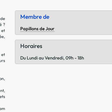
Offre spéciale Groupement
Vos services enrichis
Membre de
 de
é ?
Papillons de Jour
 et
ée,
Horaires
 et
Du Lundi au Vendredi, 09h - 18h
urs
on,
nt,
ets
eam