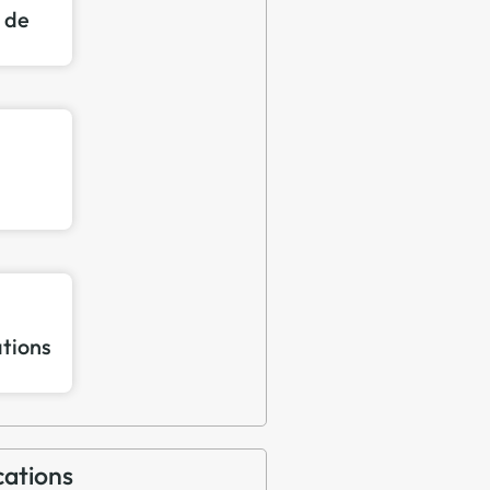
n de
ations
cations