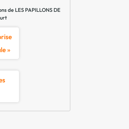
ations de LES PAPILLONS DE
urt
rise
ale »
es