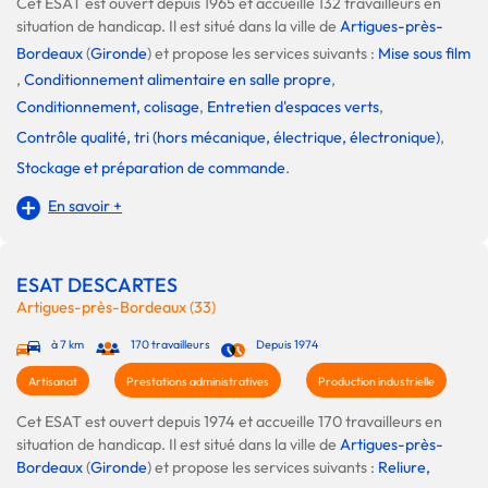
Cet ESAT est ouvert depuis 1965 et accueille 132 travailleurs en
situation de handicap. Il est situé dans la ville de
Artigues-près-
Bordeaux
(
Gironde
) et propose les services suivants :
Mise sous film
,
Conditionnement alimentaire en salle propre
,
Conditionnement, colisage
,
Entretien d'espaces verts
,
Contrôle qualité, tri (hors mécanique, électrique, électronique)
,
Stockage et préparation de commande
.
En savoir +
ESAT DESCARTES
Artigues-près-Bordeaux (33)
à 7 km
170 travailleurs
Depuis 1974
Artisanat
Prestations administratives
Production industrielle
Cet ESAT est ouvert depuis 1974 et accueille 170 travailleurs en
situation de handicap. Il est situé dans la ville de
Artigues-près-
Bordeaux
(
Gironde
) et propose les services suivants :
Reliure,