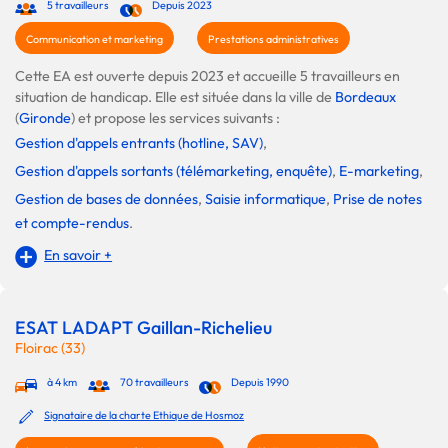
5 travailleurs
Depuis 2023
Communication et marketing
Prestations administratives
Cette EA est ouverte depuis 2023 et accueille 5 travailleurs en
situation de handicap. Elle est située dans la ville de
Bordeaux
(
Gironde
) et propose les services suivants :
Gestion d'appels entrants (hotline, SAV)
,
Gestion d'appels sortants (télémarketing, enquête)
,
E-marketing
,
Gestion de bases de données
,
Saisie informatique
,
Prise de notes
et compte-rendus
.
En savoir +
ESAT LADAPT Gaillan-Richelieu
Floirac (33)
à 4 km
70 travailleurs
Depuis 1990
Signataire de la charte Ethique de Hosmoz