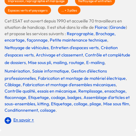
Impression, reprographie et marquage
Nettoyage et entretien
Espaces verts et paysagers
... + 3 pôles
Cet ESAT est ouvert depuis 1990 et accueille 70 travailleurs en
situation de handicap. Il est situé dans la ville de
Floirac
(
Gironde
)
et propose les services suivants :
Reprographie
,
Brochage,
encartage, façonnage
,
Petite maintenance technique
,
Nettoyage de véhicules
,
Entretien d'espaces verts
,
Création
d'espaces verts
,
Archivage et classement
,
Contrôle et complétude
de dossiers
,
Mise sous pli, mailing, routage
,
E-mailing
,
Numérisation
,
Saisie informatique
,
Gestion d'élections
professionnelles
,
Fabrication et montage de matériel électrique
,
Câblage
,
Fabrication et montage d'ensembles mécaniques
,
Contrôle qualité, essais en mécanique
,
Remplissage, ensachage,
flaconnage
,
Etiquetage, codage, badges
,
Assemblage d'articles et
sous-ensembles, kitting
,
Etiquetage, collage, pliage
,
Mise sous film
,
Conditionnement, colisage
.
En savoir +