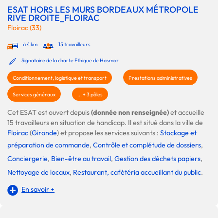
ESAT HORS LES MURS BORDEAUX MÉTROPOLE
RIVE DROITE_FLOIRAC
Floirac (33)
à 4 km
15 travailleurs
Signataire de la charte Ethique de Hosmoz
Conditionnement, logistique et transport
Prestations administratives
Services généraux
... + 3 pôles
Cet ESAT est ouvert depuis
(donnée non renseignée)
et accueille
15 travailleurs en situation de handicap. Il est situé dans la ville de
Floirac
(
Gironde
) et propose les services suivants :
Stockage et
préparation de commande
,
Contrôle et complétude de dossiers
,
Conciergerie
,
Bien-être au travail
,
Gestion des déchets papiers
,
Nettoyage de locaux
,
Restaurant, cafétéria accueillant du public
.
En savoir +