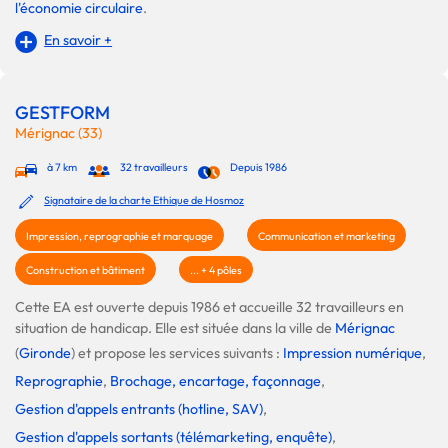
l'économie circulaire
.
En savoir +
GESTFORM
Mérignac (33)
à 7 km
32 travailleurs
Depuis 1986
Signataire de la charte Ethique de Hosmoz
Impression, reprographie et marquage
Communication et marketing
Construction et bâtiment
... + 4 pôles
Cette EA est ouverte depuis 1986 et accueille 32 travailleurs en
situation de handicap. Elle est située dans la ville de
Mérignac
(
Gironde
) et propose les services suivants :
Impression numérique
,
Reprographie
,
Brochage, encartage, façonnage
,
Gestion d'appels entrants (hotline, SAV)
,
Gestion d'appels sortants (télémarketing, enquête)
,