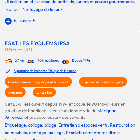
,
Réalisation et livraison de petits déjeuners et pauses gourmandes
,
Traiteur
,
Nettoyage de locaux
.
En savoir +
ESAT LES EYQUEMS IRSA
Mérignac (33)
à 7 km
90 travailleurs
Depuis 1994
Signataire de la charte Ethique de Hosmoz
Conditionnement, logistique et transport
Espaces verts et paysagers
Artisanat
... + 2 pôles
Cet ESAT est ouvert depuis 1994 et accueille 90 travailleurs en
situation de handicap. Il est situé dans la ville de
Mérignac
(
Gironde
) et propose les services suivants :
Etiquetage, collage, pliage
,
Entretien d'espaces verts
,
Restauration
de meubles, cannage, paillage
,
Produits alimentaires divers
,