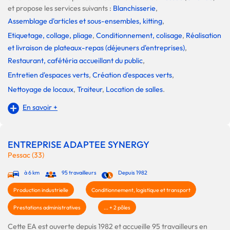
et propose les services suivants :
Blanchisserie
,
Assemblage d'articles et sous-ensembles, kitting
,
Etiquetage, collage, pliage
,
Conditionnement, colisage
,
Réalisation
et livraison de plateaux-repas (déjeuners d'entreprises)
,
Restaurant, cafétéria accueillant du public
,
Entretien d'espaces verts
,
Création d'espaces verts
,
Nettoyage de locaux
,
Traiteur
,
Location de salles
.
En savoir +
ENTREPRISE ADAPTEE SYNERGY
Pessac (33)
à 6 km
95 travailleurs
Depuis 1982
Production industrielle
Conditionnement, logistique et transport
Prestations administratives
... + 2 pôles
Cette EA est ouverte depuis 1982 et accueille 95 travailleurs en