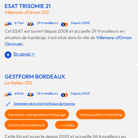
ESAT TRISOMIE 21
Villenave-d'Ornon (33)
à 7 km
29 travailleurs
Depuis 2008
Cet ESAT est ouvert depuis 2008 et accueille 29 travailleurs en
situation de handicap. Il est situé dans la ville de
Villenave-d'Ornon
(
Gironde
).
En savoir +
GESTFORM BORDEAUX
Le Haillan (33)
à 8 km
96 travailleurs
Depuis 2003
Signataire de la charte Ethique de Hosmoz
Impression, reprographie et marquage
Communication et marketing
Construction et bâtiment
... + 4 pôles
Cette EA est ouverte depuis 2003 et accueille 96 travailleurs en