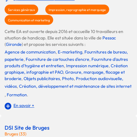
Services généraux
Impression, reprographie et marquage
Communication et marketing
Cette EA est ouverte depuis 2016 et accueille 10 travailleurs en
situation de handicap. Elle est située dans la ville de
Pessac
(
Gironde
) et propose les services suivants :
Agence de communication
,
E-marketing
,
Fournitures de bureau,
papeterie
,
Fourniture de cartouches d'encre
,
Fourniture d'autres
produits d’hygiène et entretien
,
Impression numérique
,
Création
graphique, infographie et PAO
,
Gravure, marquage, flocage et
broderie
,
Objets publicitaires
,
Photo
,
Production audiovisuelle,
vidéos
,
Création, développement et maintenance de sites internet
,
Formation
.
En savoir +
DSI Site de Bruges
Bruges (33)