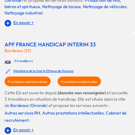
(
Gironde
) et propose les services suivants :
Production de vins,
bières et spiritueux
,
Nettoyage de locaux
,
Nettoyage de véhicules
,
Nettoyage industriel
.
En savoir +
APF FRANCE HANDICAP INTERIM 33
Bordeaux (33)
3 travailleurs
Signataire de la charte Ethique de Hosmoz
Prestations administratives
Prestations intellectuelles
Cette EA est ouverte depuis
(donnée non renseignée)
et accueille
3 travailleurs en situation de handicap. Elle est située dans la ville
de
Bordeaux
(
Gironde
) et propose les services suivants :
Autres services RH
,
Autres prestations intellectuelles
,
Cabinet de
recrutement
.
En savoir +