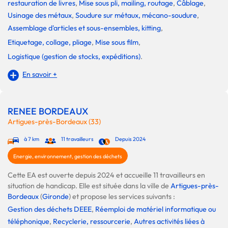
restauration de livres
,
Mise sous pli, mailing, routage
,
Câblage
,
Usinage des métaux
,
Soudure sur métaux, mécano-soudure
,
Assemblage d'articles et sous-ensembles, kitting
,
Etiquetage, collage, pliage
,
Mise sous film
,
Logistique (gestion de stocks, expéditions)
.
En savoir +
RENEE BORDEAUX
Artigues-près-Bordeaux (33)
à 7 km
11 travailleurs
Depuis 2024
Energie, environnement, gestion des déchets
Cette EA est ouverte depuis 2024 et accueille 11 travailleurs en
situation de handicap. Elle est située dans la ville de
Artigues-près-
Bordeaux
(
Gironde
) et propose les services suivants :
Gestion des déchets DEEE
,
Réemploi de matériel informatique ou
téléphonique
,
Recyclerie, ressourcerie
,
Autres activités liées à