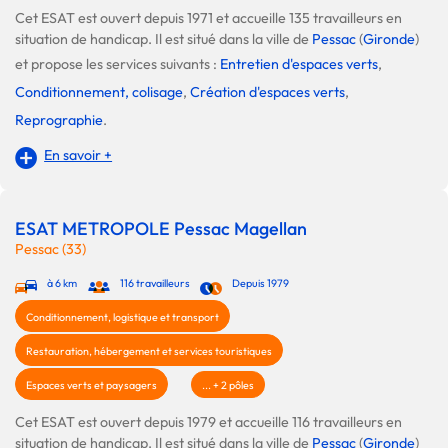
Cet ESAT est ouvert depuis 1971 et accueille 135 travailleurs en
situation de handicap. Il est situé dans la ville de
Pessac
(
Gironde
)
et propose les services suivants :
Entretien d'espaces verts
,
Conditionnement, colisage
,
Création d'espaces verts
,
Reprographie
.
En savoir +
ESAT METROPOLE Pessac Magellan
Pessac (33)
à 6 km
116 travailleurs
Depuis 1979
Conditionnement, logistique et transport
Restauration, hébergement et services touristiques
Espaces verts et paysagers
... + 2 pôles
Cet ESAT est ouvert depuis 1979 et accueille 116 travailleurs en
situation de handicap. Il est situé dans la ville de
Pessac
(
Gironde
)