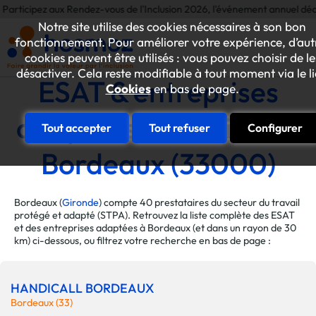
 aux Rendez-vous de l'Inclusion 2026, l'événement annuel dédié aux initia
Notre site utilise des cookies nécessaires à son bon
fonctionnement. Pour améliorer votre expérience, d’aut
cookies peuvent être utilisés : vous pouvez choisir de le
désactiver. Cela reste modifiable à tout moment via le l
ESAT & entreprises
Cookies
en bas de page.
adaptées de la ville de
Tout accepter
Tout refuser
Configurer
Bordeaux (33000)
Bordeaux (
Gironde
) compte 40 prestataires du secteur du travail
protégé et adapté (STPA). Retrouvez la liste complète des ESAT
et des entreprises adaptées à Bordeaux (et dans un rayon de 30
km) ci-dessous, ou filtrez votre recherche en bas de page :
HANDICALL BORDEAUX
Bordeaux (33)