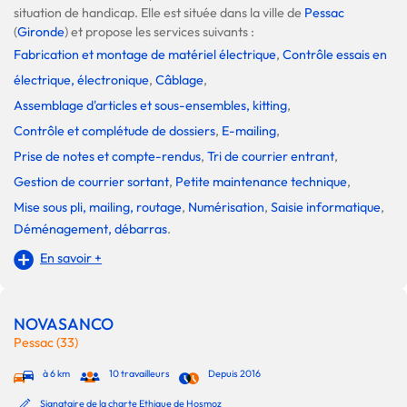
situation de handicap. Elle est située dans la ville de
Pessac
(
Gironde
) et propose les services suivants :
Fabrication et montage de matériel électrique
,
Contrôle essais en
électrique, électronique
,
Câblage
,
Assemblage d'articles et sous-ensembles, kitting
,
Contrôle et complétude de dossiers
,
E-mailing
,
Prise de notes et compte-rendus
,
Tri de courrier entrant
,
Gestion de courrier sortant
,
Petite maintenance technique
,
Mise sous pli, mailing, routage
,
Numérisation
,
Saisie informatique
,
Déménagement, débarras
.
En savoir +
NOVASANCO
Pessac (33)
à 6 km
10 travailleurs
Depuis 2016
Signataire de la charte Ethique de Hosmoz