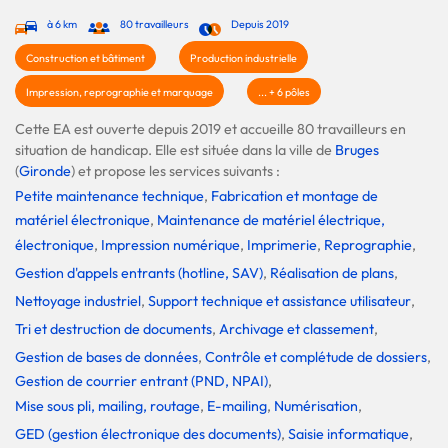
à 6 km
80 travailleurs
Depuis 2019
Construction et bâtiment
Production industrielle
Impression, reprographie et marquage
... + 6 pôles
Cette EA est ouverte depuis 2019 et accueille 80 travailleurs en
situation de handicap. Elle est située dans la ville de
Bruges
(
Gironde
) et propose les services suivants :
Petite maintenance technique
,
Fabrication et montage de
matériel électronique
,
Maintenance de matériel électrique,
électronique
,
Impression numérique
,
Imprimerie
,
Reprographie
,
Gestion d'appels entrants (hotline, SAV)
,
Réalisation de plans
,
Nettoyage industriel
,
Support technique et assistance utilisateur
,
Tri et destruction de documents
,
Archivage et classement
,
Gestion de bases de données
,
Contrôle et complétude de dossiers
,
Gestion de courrier entrant (PND, NPAI)
,
Mise sous pli, mailing, routage
,
E-mailing
,
Numérisation
,
GED (gestion électronique des documents)
,
Saisie informatique
,