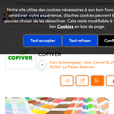
Participez aux Rendez-vous de l'Inclusion 2026, l'événement annuel déd
Notre site utilise des cookies nécessaires à son bon fo
améliorer votre expérience, d’autres cookies peuvent êtr
pouvez choisir de les désactiver. Cela reste modifiable à
lien
Cookies
en bas de page.
Accueil
Hauts-de-Seine
Plessis-Robinson
COPIVER
Tout accepter
Tout refuser
Conf
COPIVER
Parc technologique - Imm. Carnot 10, 2
92350 -Le Plessis-Robinson
Demander
Nous
P
un
contacter
Ajouter
devis
au
dossier