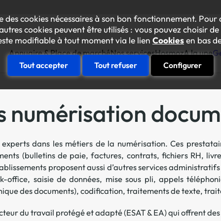
lise des cookies nécessaires à son bon fonctionnement. Pour 
autres cookies peuvent être utilisés : vous pouvez choisir de 
este modifiable à tout moment via le lien
Cookies
en bas de
Annuaire & Place de marché
Nos services
Hosmoz
A la une
Ge
Tout accepter
Tout refuser
Configurer
Construire sa feuille de rout
res numérisation docu
Votre diagnostic "achats inclusif
Se faire accompagner
anorama des prestataires inclusifs
 experts dans les métiers de la numérisation. Ces prestat
Une équipe conseil à vos côtés p
oom sur les ESAT et Entreprises Adaptées
ts (bulletins de paie, factures, contrats, fichiers RH, livres
Essaimer en interne
ablissements proposent aussi d’autres services administratifs
L’Académie des achats inclusifs
Amélioration continue responsab
k-office, saisie de données, mise sous pli, appels téléphon
La plateforme des achats inclusif
ue des documents), codification, traitements de texte, traite
Le collectif Gen’Inlusive
Des événements internes pour mob
teur du travail protégé et adapté (ESAT & EA) qui offrent des
Faire connaître