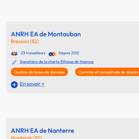
ANRH EA de Montauban
Bressols (82)
23 travailleurs
Depuis 2012
Signataire de la charte Ethique de Hosmoz
Gestion de bases de données
Contrôle et complétude de dossier
En savoir +
ANRH EA de Nanterre
Nanterre (92)