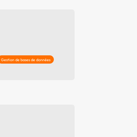
Offre spéciale Groupement
Vos services enrichis
Gestion de bases de données