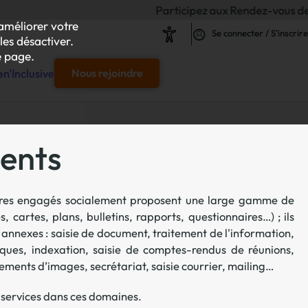
Participez aux Rendez-vous de l'Inclusion 
améliorer votre
Se connecter / S'inscrire
les désactiver.
 page.
n'Inclusive
Nous rejoindre
e
ments
s & responsables"
aires engagés socialement proposent une large gamme de
our chaque projet d'achat
, cartes, plans, bulletins, rapports, questionnaires…) ; ils
 annexes : saisie de document, traitement de l'information,
le
iques, indexation, saisie de comptes-rendus de réunions,
s
ments d’images, secrétariat, saisie courrier, mailing…
iliser autour de vos achats inclusifs
 services dans ces domaines.