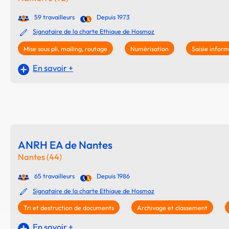
59 travailleurs
Depuis 1973
Signataire de la charte Ethique de Hosmoz
Mise sous pli, mailing, routage
Numérisation
Saisie infor
En savoir +
ANRH EA de Nantes
Nantes (44)
65 travailleurs
Depuis 1986
Signataire de la charte Ethique de Hosmoz
Tri et destruction de documents
Archivage et classement
En savoir +