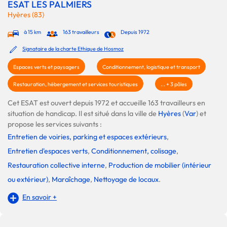
ESAT LES PALMIERS
Hyères (83)
à 15 km
163 travailleurs
Depuis 1972
Signataire de la charte Ethique de Hosmoz
Espaces verts et paysagers
Conditionnement, logistique et transport
Restauration, hébergement et services touristiques
... + 3 pôles
Cet ESAT est ouvert depuis 1972 et accueille 163 travailleurs en
situation de handicap. Il est situé dans la ville de
Hyères
(
Var
) et
propose les services suivants :
Entretien de voiries, parking et espaces extérieurs
,
Entretien d'espaces verts
,
Conditionnement, colisage
,
Restauration collective interne
,
Production de mobilier (intérieur
ou extérieur)
,
Maraîchage
,
Nettoyage de locaux
.
En savoir +