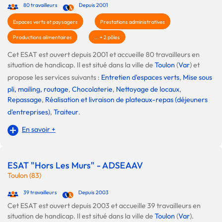
80 travailleurs
Depuis 2001
Espaces verts et paysagers
Prestations administratives
Productions alimentaires
... + 2 pôles
Cet ESAT est ouvert depuis 2001 et accueille 80 travailleurs en
situation de handicap. Il est situé dans la ville de
Toulon
(
Var
) et
propose les services suivants :
Entretien d'espaces verts
,
Mise sous
pli, mailing, routage
,
Chocolaterie
,
Nettoyage de locaux
,
Repassage
,
Réalisation et livraison de plateaux-repas (déjeuners
d'entreprises)
,
Traiteur
.
En savoir +
ESAT "Hors Les Murs" - ADSEAAV
Toulon (83)
39 travailleurs
Depuis 2003
Cet ESAT est ouvert depuis 2003 et accueille 39 travailleurs en
situation de handicap. Il est situé dans la ville de
Toulon
(
Var
).