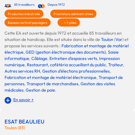
85 travailleurs
Depuis 1972
Production industrielle
Prestations administratives
Espaces verts et paysagers
... + 3 pôles
Cette EA est ouverte depuis 1972 et accueille 85 travailleurs en
situation de handicap. Elle est située dans la ville de
Toulon
(
Var
) et
propose les services suivants :
Fabrication et montage de matériel
électrique
,
GED (gestion électronique des documents)
,
Saisie
informatique
,
Câblage
,
Entretien d'espaces verts
,
Impression
numérique
,
Restaurant, cafétéria accueillant du public
,
Traiteur
,
Autres services RH
,
Gestion d'élections professionnelles
,
Fabrication et montage de matériel électronique
,
Transport de
personnes
,
Transport de marchandises
,
Gestion des visites
médicales
,
Gestion de paie
.
En savoir +
ESAT BEAULIEU
Toulon (83)