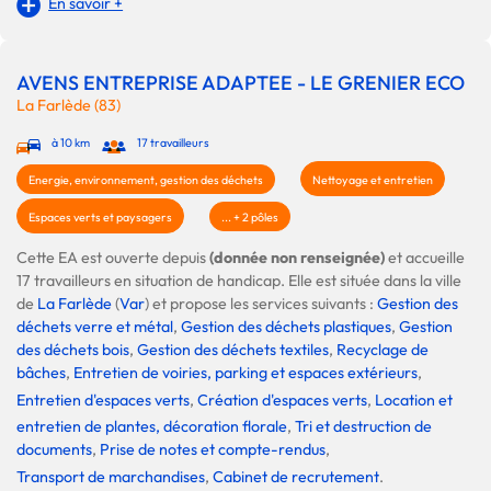
En savoir +
AVENS ENTREPRISE ADAPTEE - LE GRENIER ECO
La Farlède (83)
à 10 km
17 travailleurs
Energie, environnement, gestion des déchets
Nettoyage et entretien
Espaces verts et paysagers
... + 2 pôles
Cette EA est ouverte depuis
(donnée non renseignée)
et accueille
17 travailleurs en situation de handicap. Elle est située dans la ville
de
La Farlède
(
Var
) et propose les services suivants :
Gestion des
déchets verre et métal
,
Gestion des déchets plastiques
,
Gestion
des déchets bois
,
Gestion des déchets textiles
,
Recyclage de
bâches
,
Entretien de voiries, parking et espaces extérieurs
,
Entretien d'espaces verts
,
Création d'espaces verts
,
Location et
entretien de plantes, décoration florale
,
Tri et destruction de
documents
,
Prise de notes et compte-rendus
,
Transport de marchandises
,
Cabinet de recrutement
.