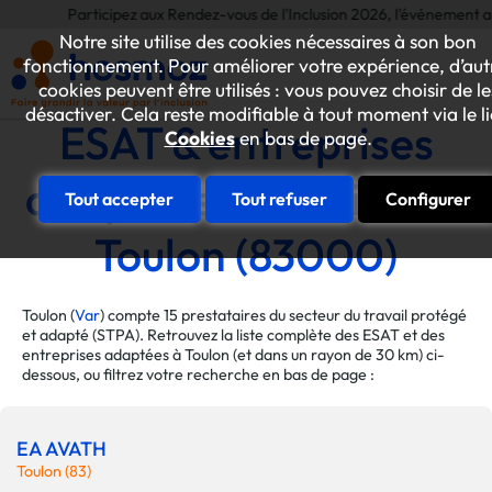
Participez aux Rendez-vous de l'Inclusion 2026, l'événement annuel déd
Notre site utilise des cookies nécessaires à son bon
fonctionnement. Pour améliorer votre expérience, d’aut
cookies peuvent être utilisés : vous pouvez choisir de le
désactiver. Cela reste modifiable à tout moment via le l
ESAT & entreprises
Cookies
en bas de page.
adaptées de la ville de
Tout accepter
Tout refuser
Configurer
Toulon (83000)
Toulon (
Var
) compte 15 prestataires du secteur du travail protégé
et adapté (STPA). Retrouvez la liste complète des ESAT et des
entreprises adaptées à Toulon (et dans un rayon de 30 km) ci-
dessous, ou filtrez votre recherche en bas de page :
EA AVATH
Toulon (83)