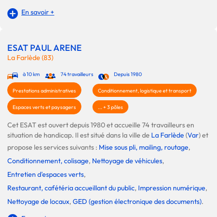
En savoir +
ESAT PAUL ARENE
La Farlède (83)
à 10 km
74 travailleurs
Depuis 1980
Prestations administratives
Conditionnement, logistique et transport
Espaces verts et paysagers
... + 3 pôles
Cet ESAT est ouvert depuis 1980 et accueille 74 travailleurs en
situation de handicap. Il est situé dans la ville de
La Farlède
(
Var
) et
propose les services suivants :
Mise sous pli, mailing, routage
,
Conditionnement, colisage
,
Nettoyage de véhicules
,
Entretien d'espaces verts
,
Restaurant, cafétéria accueillant du public
,
Impression numérique
,
Nettoyage de locaux
,
GED (gestion électronique des documents)
.