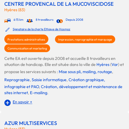
CENTRE PROVENCAL DE LA MUCOVISCIDOSE
Hyères (83)
à 15 km
8 travailleurs
Depuis 2008
Signataire de la charte Ethique de Hosmoz
Prestations administratives
Impression, reprographie et marquage
Communication et marketing
Cette EA est ouverte depuis 2008 et accueille 8 travailleurs en
situation de handicap. Elle est située dans la ville de
Hyères
(
Var
) et
propose les services suivants :
Mise sous pli, mailing, routage
,
Reprographie
,
Saisie informatique
,
Création graphique,
infographie et PAO
,
Création, développement et maintenance de
sites internet
,
E-mailing
.
En savoir +
AZUR MULTISERVICES
Hyères (83)