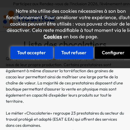
Participez aux Rendez-vous de l'Inclusion 2026, l'événement annuel dédié 
Notre site utilise des cookies nécessaires à son bon
fonctionnement. Pour améliorer votre expérience, d’aut
cookies peuvent être utilisés : vous pouvez choisir de le
désactiver. Cela reste modifiable à tout moment via le l
Cookies
en bas de page.
Liste des chocolatiers
Tout accepter
Tout refuser
Configurer
Quelques ESAT et Entreprises Adaptées proposent des chocolats
issus de leur propre production. Certains prestataires sont
également à même d'assurer la torréfaction des graines de
cacao leur permettant ainsi de maîtriser une large partie de la
chaîne de valeur. La majorité de ces prestataires disposent d'une
boutique permettant d'assurer la vente en physique mais sont
également en capacité d'expédier leurs produits sur tout le
territoire.
Le métier «Chocolaterie» regroupe 23 prestataires du secteur du
travail protégé et adapté (ESAT & EA) qui offrent des services
dans ces domaines.