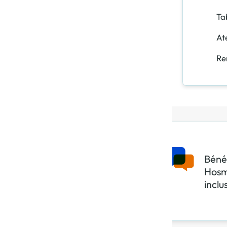
Ta
At
Re
Béné
Hosm
inclus