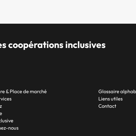
 coopérations inclusives
re & Place de marché
Glossaire alpha
rvices
Liens utiles
z
Contact
e
lusive
nez-nous