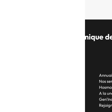
Hosmoz, réseau économique des
Hosmoz
Annuai
Nos se
25 rue de Tolbiac
Hosmo
75013 Paris
A la un
Gen'Inc
Rejoig