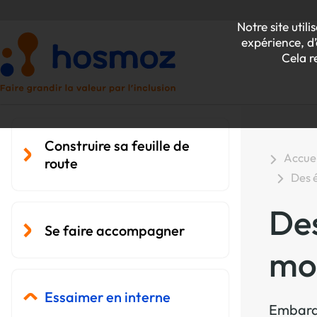
Notre site uti
expérience, d’
Cela r
Construire sa feuille de
Accuei
route
Des é
P
Des
Z
Se faire accompagner
mob
Essaimer en interne
Embarqu