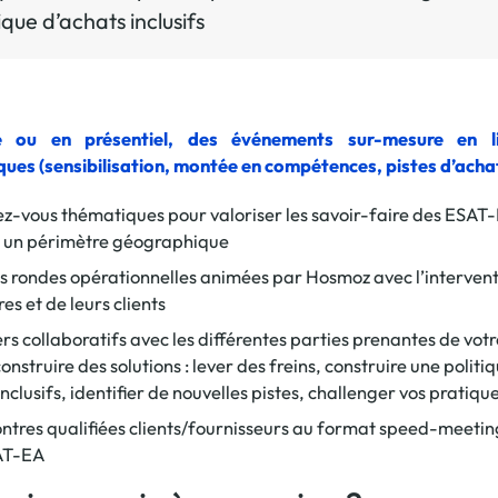
ique d’achats inclusifs
La promotion de vos engagements
Cultiver son réseau
Le Club Partenaires
e ou en présentiel, des événements sur-mesure en l
ues (sensibilisation, montée en compétences, pistes d’achat
Je communique
Votre visibilité on-line clé en mai
z-vous thématiques pour valoriser les savoir-faire des ESAT-
Vos kits de communication perso
u un périmètre géographique
Je vends
s rondes opérationnelles animées par Hosmoz avec l’intervent
es et de leurs clients
Votre boîte à outils « accélérez v
ers collaboratifs avec les différentes parties prenantes de vot
J'améliore mes pratiques
nstruire des solutions : lever des freins, construire une politi
Vos formations 100% opérationn
nclusifs, identifier de nouvelles pistes, challenger vos pratiqu
Votre centre de ressources et vo
ntres qualifiées clients/fournisseurs au format speed-meeting
Je restructure ou je développ
SAT-EA
Votre accompagnement sur-mesu