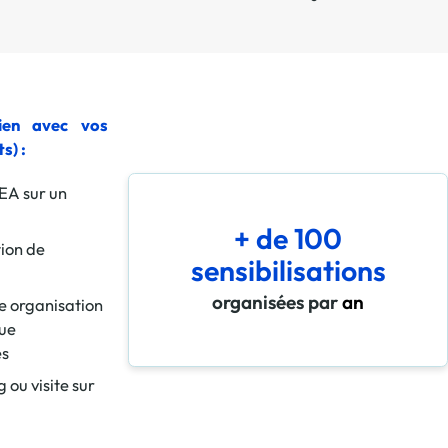
 en matière d'achats inclusifs
ien avec vos
s) :
n
EA sur un
nnalisés
+ de 100
ion de
sensibilisations
otre croissance »
organisées par
an
re organisation
que
elles, dédiées au développement commercial
es
s services de networking
 ou visite sur
e de nouvelles activités
re pour vos projets de développement