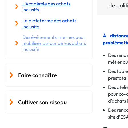
L’Académie des achats
de polit
inclusifs
La plateforme des achats
inclusifs
À distanc
Des événements internes pour
problématiq
mobiliser autour de vos achats
inclusifs
Des rende
métier o
Des table
Faire connaître
prestatair
Des ateli
pour co-co
d’achats i
Cultiver son réseau
Des renco
site d’E