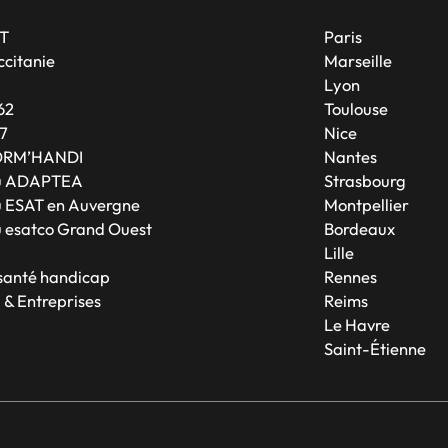
T
Paris
citanie
Marseille
A
Lyon
62
Toulouse
7
Nice
ORM’HANDI
Nantes
u ADAPTEA
Strasbourg
 ESAT en Auvergne
Montpellier
 esatco Grand Ouest
Bordeaux
Lille
 santé handicap
Rennes
 & Entreprises
Reims
Le Havre
Saint-Étienne