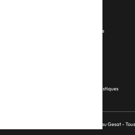
Artisanat
Communication et marketing
Conditionnement, logistique et transport
Construction et bâtiment
Energie, environnement, gestion des déchets
Espaces verts et paysagers
Impression, reprographie et marquage
Nettoyage et entretien
Prestations administratives
Prestations intellectuelles
Production industrielle
Productions alimentaires
Restauration, hébergement et services touristiques
Services généraux
© Hosmoz® une marque déposée par le Réseau Gesat - Tous 