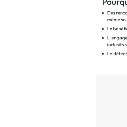
Pourqu
Des renco
même souc
Le bénéfi
L’ engag
inclusifs 
La détect