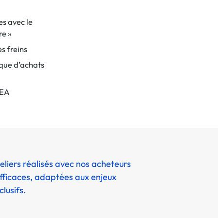
es avec le
re »
es freins
que d’achats
-EA
eliers réalisés avec nos acheteurs
efficaces, adaptées aux enjeux
lusifs.