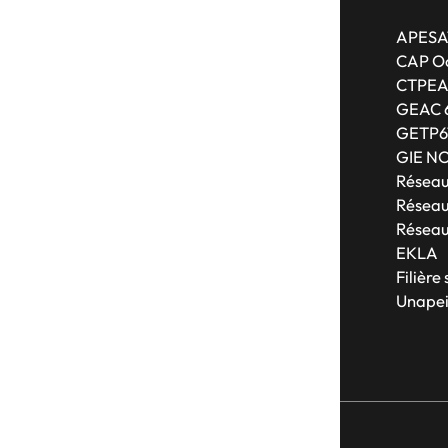
APESA
CAP Oc
CTPE
GEAC 
GETP6
GIE N
Résea
Réseau
Réseau
EKLA
Filière
Unapei