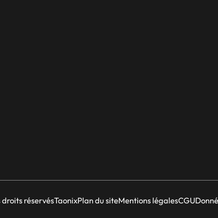
droits réservés
Taonix
Plan du site
Mentions légales
CGU
Donné