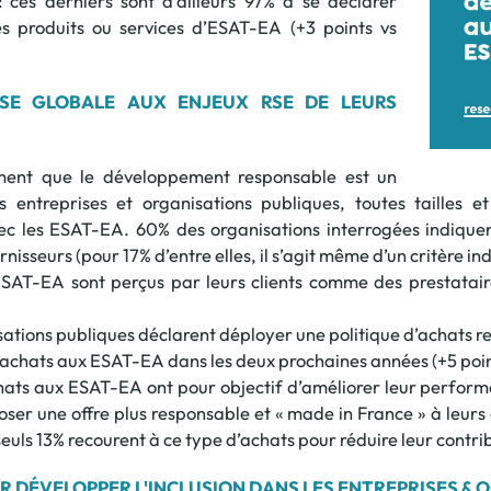
 : ces derniers sont d’ailleurs 97% à se déclarer
des produits ou services d’ESAT-EA (+3 points vs
NSE GLOBALE AUX ENJEUX RSE DE LEURS
ement que le développement responsable est un
s entreprises et organisations publiques, toutes tailles 
ec les ESAT-EA. 60% des organisations interrogées indiquent
rnisseurs (pour 17% d’entre elles, il s’agit même d’un critère i
SAT-EA sont perçus par leurs clients comme des prestatair
sations publiques déclarent déployer une politique d’achats re
 achats aux ESAT-EA dans les deux prochaines années (+5 poin
achats aux ESAT-EA ont pour objectif d’améliorer leur perfor
poser une offre plus responsable et « made in France » à leurs 
 seuls 13% recourent à ce type d’achats pour réduire leur contri
R DÉVELOPPER L'INCLUSION DANS LES ENTREPRISES &