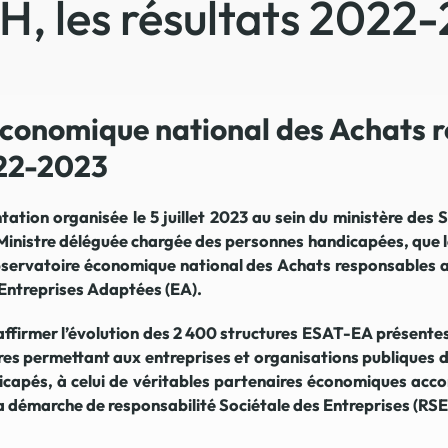
H, les résultats 2022
La promotion de vos engagements
Cultiver son réseau
Le Club Partenaires
économique national des Achats 
Je communique
22-2023
Votre visibilité on-line clé en mai
Vos kits de communication perso
tation organisée le 5 juillet 2023 au sein du ministère des S
inistre déléguée chargée des personnes handicapées, que le
Je vends
Observatoire économique national des Achats responsables 
Votre boîte à outils « accélérez v
t Entreprises Adaptées (EA).
J'améliore mes pratiques
éaffirmer l’évolution des 2 400 structures ESAT-EA présentes
Vos formations 100% opérationn
res permettant aux entreprises et organisations publiques d
Votre centre de ressources et vo
dicapés, à celui de véritables partenaires économiques ac
Je restructure ou je développ
r la démarche de responsabilité Sociétale des Entreprises (RSE
Votre accompagnement sur-mesu