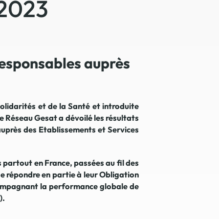
-2023
 en matière d'achats inclusifs
responsables auprès
n
nnalisés
olidarités et de la Santé et introduite
 Réseau Gesat a dévoilé les résultats
auprès des Etablissements et Services
otre croissance »
 partout en France, passées au fil des
elles, dédiées au développement commercial
e répondre en partie à leur Obligation
s services de networking
compagnant la performance globale de
e de nouvelles activités
).
re pour vos projets de développement