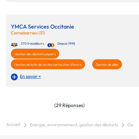
YMCA Services Occitanie
Cornebarrieu (31)
370 travailleurs
Depuis 1998
Gestion des déchets papiers
Gestion de la fin de vie des cartouches d'encre
Gestion de piles
En savoir +
(29 Réponses)
Accueil
Energie, environnement, gestion des déchets
Gesti