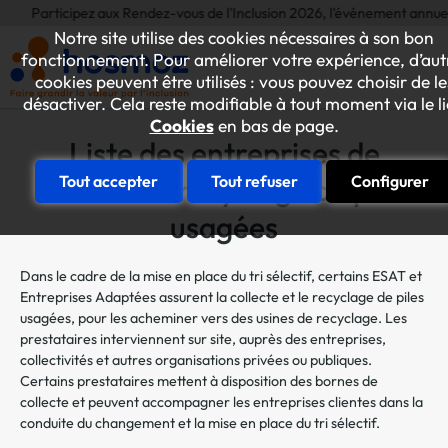
ticipez aux Rendez-vous de l'Inclusion 2026, l'événement annuel dédié aux 
Notre site utilise des cookies nécessaires à son bon
fonctionnement. Pour améliorer votre expérience, d’aut
cookies peuvent être utilisés : vous pouvez choisir de le
désactiver. Cela reste modifiable à tout moment via le l
Cookies
en bas de page.
Liste des entreprises de
collecte et recyclage de piles
Tout accepter
Tout refuser
Configurer
usagées
Dans le cadre de la mise en place du tri sélectif, certains ESAT et
Entreprises Adaptées assurent la collecte et le recyclage de piles
usagées, pour les acheminer vers des usines de recyclage. Les
prestataires interviennent sur site, auprès des entreprises,
collectivités et autres organisations privées ou publiques.
Certains prestataires mettent à disposition des bornes de
collecte et peuvent accompagner les entreprises clientes dans la
conduite du changement et la mise en place du tri sélectif.