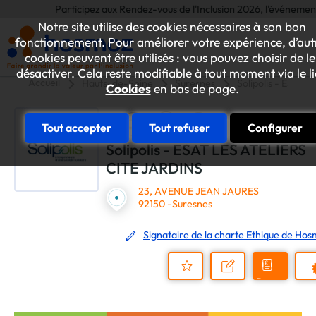
Participez aux Rendez-vous de l'Inclusion 2026, l'événement annue
Notre site utilise des cookies nécessaires à son bon
fonctionnement. Pour améliorer votre expérience, d’aut
cookies peuvent être utilisés : vous pouvez choisir de le
désactiver. Cela reste modifiable à tout moment via le l
Accueil
Hauts-de-Seine
Suresnes
Solipolis - ESAT
Cookies
en bas de page.
Tout accepter
Tout refuser
Configurer
Solipolis - ESAT LES ATELIERS
CITE JARDINS
23, AVENUE JEAN JAURES
92150 -Suresnes
Signataire de la charte Ethique de Ho
Demander
Nous
P
un
contacter
Ajouter
devis