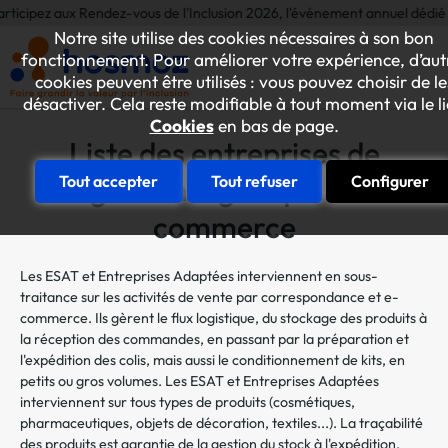
aux Rendez-vous de l'Inclusion 2026, l'événement annuel dédié aux initiati
Notre site utilise des cookies nécessaires à son bon
fonctionnement. Pour améliorer votre expérience, d’aut
cookies peuvent être utilisés : vous pouvez choisir de le
désactiver. Cela reste modifiable à tout moment via le l
Cookies
en bas de page.
Liste des entreprises de
gestion logistique e-
Tout accepter
Tout refuser
Configurer
commerce
Les ESAT et Entreprises Adaptées interviennent en sous-
traitance sur les activités de vente par correspondance et e-
commerce. Ils gèrent le flux logistique, du stockage des produits à
la réception des commandes, en passant par la préparation et
l'expédition des colis, mais aussi le conditionnement de kits, en
petits ou gros volumes. Les ESAT et Entreprises Adaptées
interviennent sur tous types de produits (cosmétiques,
pharmaceutiques, objets de décoration, textiles...). La traçabilité
des produits est garantie de la gestion du stock à l'expédition.