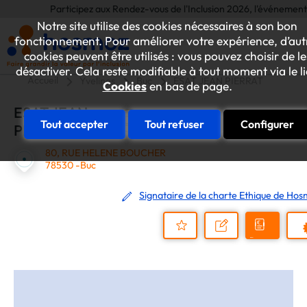
Participez aux Rendez-vous de l'Inclusion 2026, l'événement annuel 
Notre site utilise des cookies nécessaires à son bon
fonctionnement. Pour améliorer votre expérience, d’aut
cookies peuvent être utilisés : vous pouvez choisir de le
désactiver. Cela reste modifiable à tout moment via le l
Accueil
Yvelines
Buc
ESAT JEAN PIERRAT
Cookies
en bas de page.
ESAT JEAN
Tout accepter
Tout refuser
Configurer
PIERRAT
80, RUE HELENE BOUCHER
78530 -Buc
Signataire de la charte Ethique de Ho
Demander
Nous
P
un
contacter
Ajouter
devis
au
dossier