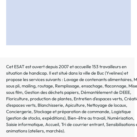
Cet ESAT est ouvert depuis 2007 et accueille 153 travailleurs en
situation de handicap. Il est situé dans la ville de
Buc
(
Yvelines
) et
propose les services suivants :
Lavage de contenants alimentaires
,
M
sous pli, mailing, routage
,
Remplissage, ensachage, flaconnage
,
Mis
sous film
,
Gestion des déchets papiers
,
Démantèlement de DEEE
,
Floriculture, production de plantes
,
Entretien d'espaces verts
,
Créati
d'espaces verts
,
Blanchisserie
,
Apiculture
,
Nettoyage de locaux
,
Conciergerie
,
Stockage et préparation de commande
,
Logistique
(gestion de stocks, expéditions)
,
Bien-être au travail
,
Numérisation
,
Saisie informatique
,
Accueil
,
Tri de courrier entrant
,
Sensibilisations 
animations (ateliers, marchés)
.