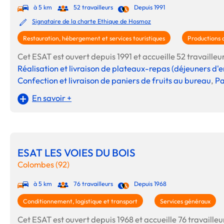
à 5 km
52 travailleurs
Depuis 1991
Signataire de la charte Ethique de Hosmoz
Restauration, hébergement et services touristiques
Productions 
Cet ESAT est ouvert depuis 1991 et accueille 52 travailleurs
Réalisation et livraison de plateaux-repas (déjeuners d'e
Confection et livraison de paniers de fruits au bureau
,
Pa
En savoir +
ESAT LES VOIES DU BOIS
Colombes (92)
à 5 km
76 travailleurs
Depuis 1968
Conditionnement, logistique et transport
Services généraux
Cet ESAT est ouvert depuis 1968 et accueille 76 travailleur