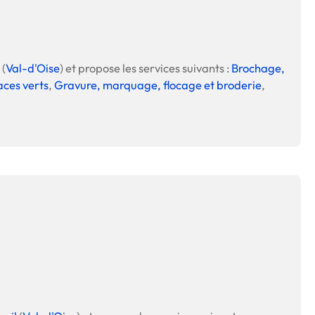
 en matière d'achats inclusifs
(
Val-d'Oise
) et propose les services suivants :
Brochage,
aces verts
,
Gravure, marquage, flocage et broderie
,
n
nnalisés
otre croissance »
elles, dédiées au développement commercial
s services de networking
e de nouvelles activités
re pour vos projets de développement