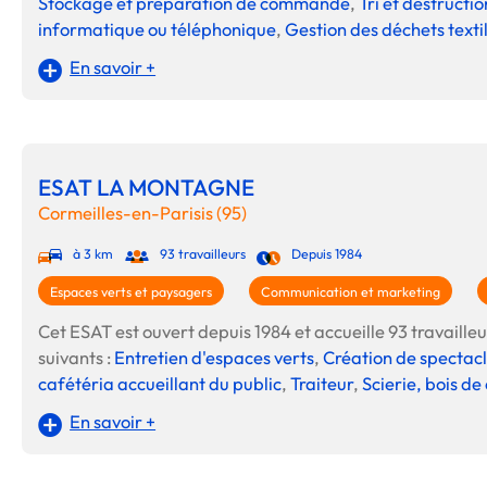
Stockage et préparation de commande
,
Tri et destruct
informatique ou téléphonique
,
Gestion des déchets texti
En savoir +
ESAT LA MONTAGNE
Cormeilles-en-Parisis (95)
à 3 km
93 travailleurs
Depuis 1984
Espaces verts et paysagers
Communication et marketing
Cet ESAT est ouvert depuis 1984 et accueille 93 travailleur
suivants :
Entretien d'espaces verts
,
Création de spectac
cafétéria accueillant du public
,
Traiteur
,
Scierie, bois de
En savoir +