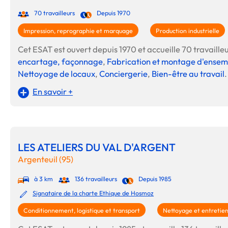
70 travailleurs
Depuis 1970
Impression, reprographie et marquage
Production industrielle
Cet ESAT est ouvert depuis 1970 et accueille 70 travailleur
encartage, façonnage
,
Fabrication et montage d'ense
Nettoyage de locaux
,
Conciergerie
,
Bien-être au travail
.
En savoir +
LES ATELIERS DU VAL D'ARGENT
Argenteuil (95)
à 3 km
136 travailleurs
Depuis 1985
Signataire de la charte Ethique de Hosmoz
Conditionnement, logistique et transport
Nettoyage et entretie