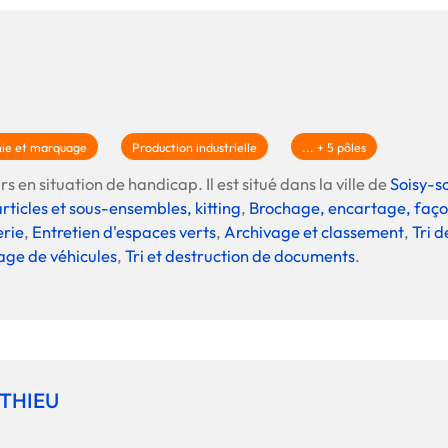
hie et marquage
Production industrielle
... + 5 pôles
s en situation de handicap. Il est situé dans la ville de
Soisy-
ticles et sous-ensembles, kitting
,
Brochage, encartage, faç
erie
,
Entretien d'espaces verts
,
Archivage et classement
,
Tri d
age de véhicules
,
Tri et destruction de documents
.
THIEU