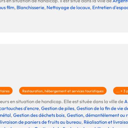
rs en situation de handicap. Il est situé dans la ville de
Argent
Offre spéciale Groupement
ous film
,
Blanchisserie
,
Nettoyage de locaux
,
Entretien d'espa
Vos services enrichis
taires
Restauration, hébergement et services touristiques
... + 3 
eurs en situation de handicap. Elle est située dans la ville de
A
s cartouches d'encre
,
Gestion de piles
,
Gestion de la fin de vie
 métal
,
Gestion des déchets bois
,
Gestion, démantèlement ou r
livraison de paniers de fruits au bureau
,
Réalisation et livrai