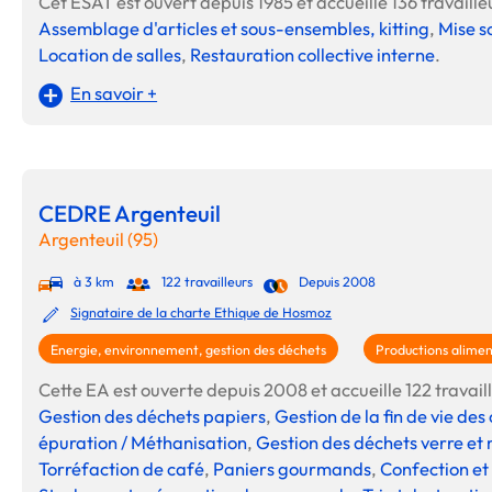
Cet ESAT est ouvert depuis 1985 et accueille 136 travailleu
Assemblage d'articles et sous-ensembles, kitting
,
Mise s
Location de salles
,
Restauration collective interne
.
En savoir +
CEDRE Argenteuil
Argenteuil (95)
à 3 km
122 travailleurs
Depuis 2008
Signataire de la charte Ethique de Hosmoz
Energie, environnement, gestion des déchets
Productions alimen
Cette EA est ouverte depuis 2008 et accueille 122 travaill
Gestion des déchets papiers
,
Gestion de la fin de vie de
épuration / Méthanisation
,
Gestion des déchets verre et
Torréfaction de café
,
Paniers gourmands
,
Confection et 