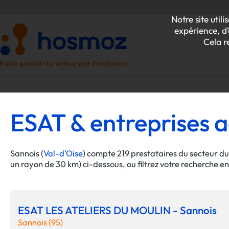
Notre site uti
expérience, d’
Cela r
ESAT & entreprises ad
P
Z
Sannois (
Val-d'Oise
) compte 219 prestataires du secteur du
un rayon de 30 km) ci-dessous, ou filtrez votre recherche e
ESAT LES ATELIERS DU MOULIN - Sannois
Sannois (95)