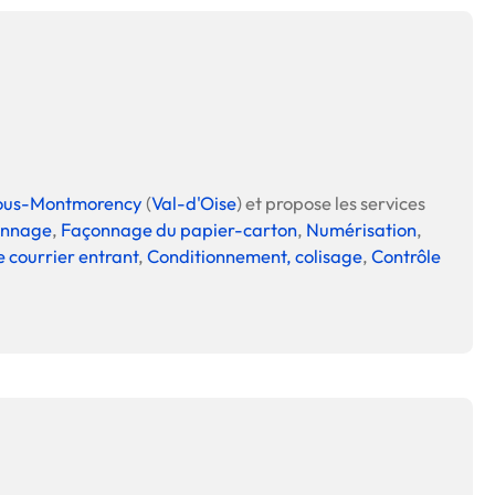
sous-Montmorency
(
Val-d'Oise
) et propose les services
onnage
,
Façonnage du papier-carton
,
Numérisation
,
e courrier entrant
,
Conditionnement, colisage
,
Contrôle