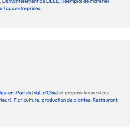
,
Démantèlement de DEEE
,
Réemploi de matériel
il aux entreprises
.
les-en-Parisis
(
Val-d'Oise
) et propose les services
rieur)
,
Floriculture, production de plantes
,
Restaurant,