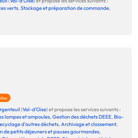
euil
(
Val-d'Oise
) et propose les services suivants :
ces verts
,
Stockage et préparation de commande
,
pôles
rgenteuil
(
Val-d'Oise
) et propose les services suivants :
 des lampes et ampoules
,
Gestion des déchets DEEE
,
Bio-
ecyclage d'autres déchets
,
Archivage et classement
,
son de petits déjeuners et pauses gourmandes
,