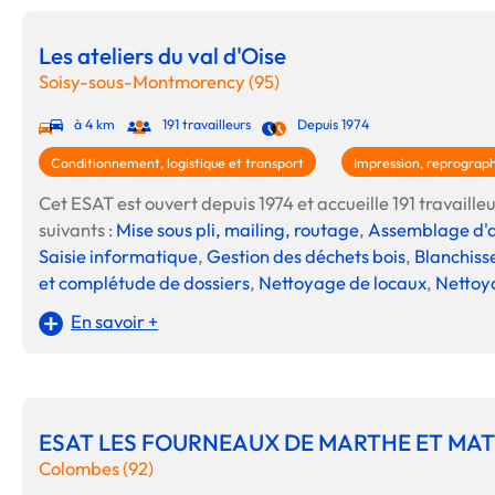
Les ateliers du val d'Oise
Soisy-sous-Montmorency (95)
à 4 km
191 travailleurs
Depuis 1974
Conditionnement, logistique et transport
Impression, reprograp
Cet ESAT est ouvert depuis 1974 et accueille 191 travailleur
suivants :
Mise sous pli, mailing, routage
,
Assemblage d'ar
Saisie informatique
,
Gestion des déchets bois
,
Blanchiss
et complétude de dossiers
,
Nettoyage de locaux
,
Nettoy
En savoir +
ESAT LES FOURNEAUX DE MARTHE ET MAT
Colombes (92)