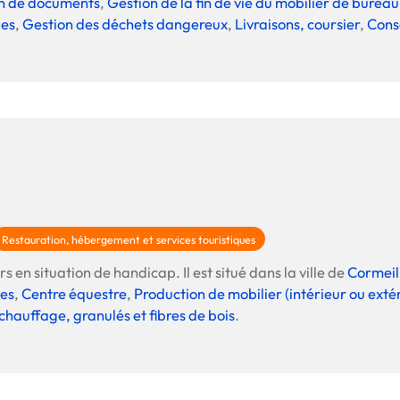
ion de documents
,
Gestion de la fin de vie du mobilier de bureau
les
,
Gestion des déchets dangereux
,
Livraisons, coursier
,
Conse
Restauration, hébergement et services touristiques
s en situation de handicap. Il est situé dans la ville de
Cormeil
les
,
Centre équestre
,
Production de mobilier (intérieur ou exté
 chauffage, granulés et fibres de bois
.