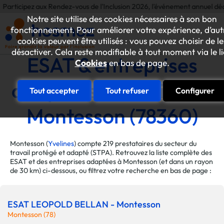
z aux Rendez-vous de l'Inclusion 2026, l'événement annuel dédié aux initia
Notre site utilise des cookies nécessaires à son bon
fonctionnement. Pour améliorer votre expérience, d’aut
cookies peuvent être utilisés : vous pouvez choisir de le
désactiver. Cela reste modifiable à tout moment via le l
ESAT & entreprises
Cookies
en bas de page.
adaptées de la ville de
Tout accepter
Tout refuser
Configurer
Montesson (78360)
Montesson (
Yvelines
) compte 219 prestataires du secteur du
travail protégé et adapté (STPA). Retrouvez la liste complète des
ESAT et des entreprises adaptées à Montesson (et dans un rayon
de 30 km) ci-dessous, ou filtrez votre recherche en bas de page :
ESAT LEOPOLD BELLAN - Montesson
Montesson (78)