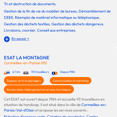
Tri et destruction de documents
,
Gestion de la fin de vie du mobilier de bureau
,
Démantèlement de
DEEE
,
Réemploi de matériel informatique ou téléphonique
,
Gestion des déchets textiles
,
Gestion des déchets dangereux
,
Livraisons, coursier
,
Conseil aux entreprises
.
En savoir +
ESAT LA MONTAGNE
Cormeilles-en-Parisis (95)
à 7 km
93 travailleurs
Depuis 1984
Espaces verts et paysagers
Communication et marketing
Restauration, hébergement et services touristiques
Cet ESAT est ouvert depuis 1984 et accueille 93 travailleurs en
situation de handicap. Il est situé dans la ville de
Cormeilles-en-
Parisis
(
Val-d'Oise
) et propose les services suivants :
Entretien d'espaces verts
,
Création de spectacles
,
Centre