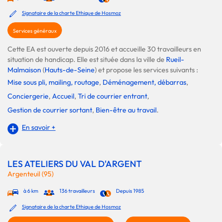
Signataire de la charte Ethique de Hosmoz
Services généraux
Cette EA est ouverte depuis 2016 et accueille 30 travailleurs en
situation de handicap. Elle est située dans la ville de
Rueil-
Malmaison
(
Hauts-de-Seine
) et propose les services suivants :
Mise sous pli, mailing, routage
,
Déménagement, débarras
,
Conciergerie
,
Accueil
,
Tri de courrier entrant
,
Gestion de courrier sortant
,
Bien-être au travail
.
En savoir +
LES ATELIERS DU VAL D'ARGENT
Argenteuil (95)
à 6 km
136 travailleurs
Depuis 1985
Signataire de la charte Ethique de Hosmoz