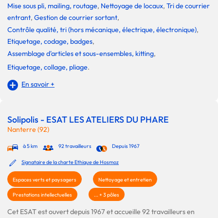
Mise sous pli, mailing, routage
,
Nettoyage de locaux
,
Tri de courrier
entrant
,
Gestion de courrier sortant
,
Contrôle qualité, tri (hors mécanique, électrique, électronique)
,
Etiquetage, codage, badges
,
Assemblage d'articles et sous-ensembles, kitting
,
Etiquetage, collage, pliage
.
En savoir +
Solipolis - ESAT LES ATELIERS DU PHARE
Nanterre (92)
à 5 km
92 travailleurs
Depuis 1967
Signataire de la charte Ethique de Hosmoz
Espaces verts et paysagers
Nettoyage et entretien
Prestations intellectuelles
... + 3 pôles
Cet ESAT est ouvert depuis 1967 et accueille 92 travailleurs en