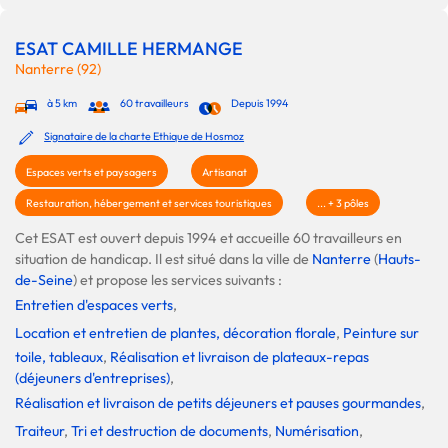
ESAT CAMILLE HERMANGE
Nanterre (92)
à 5 km
60 travailleurs
Depuis 1994
Signataire de la charte Ethique de Hosmoz
Espaces verts et paysagers
Artisanat
Restauration, hébergement et services touristiques
... + 3 pôles
Cet ESAT est ouvert depuis 1994 et accueille 60 travailleurs en
situation de handicap. Il est situé dans la ville de
Nanterre
(
Hauts-
de-Seine
) et propose les services suivants :
Entretien d'espaces verts
,
Location et entretien de plantes, décoration florale
,
Peinture sur
toile, tableaux
,
Réalisation et livraison de plateaux-repas
(déjeuners d'entreprises)
,
Réalisation et livraison de petits déjeuners et pauses gourmandes
,
Traiteur
,
Tri et destruction de documents
,
Numérisation
,