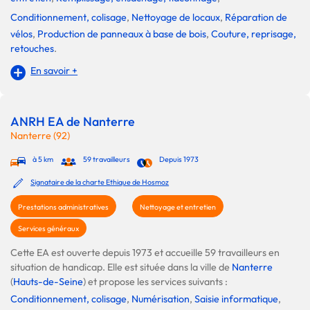
Conditionnement, colisage
,
Nettoyage de locaux
,
Réparation de
vélos
,
Production de panneaux à base de bois
,
Couture, reprisage,
retouches
.
En savoir +
ANRH EA de Nanterre
Nanterre (92)
à 5 km
59 travailleurs
Depuis 1973
Signataire de la charte Ethique de Hosmoz
Prestations administratives
Nettoyage et entretien
Services généraux
Cette EA est ouverte depuis 1973 et accueille 59 travailleurs en
situation de handicap. Elle est située dans la ville de
Nanterre
(
Hauts-de-Seine
) et propose les services suivants :
Conditionnement, colisage
,
Numérisation
,
Saisie informatique
,