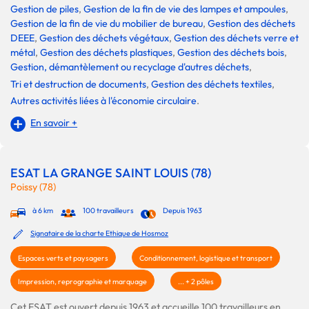
Gestion de piles
,
Gestion de la fin de vie des lampes et ampoules
,
Gestion de la fin de vie du mobilier de bureau
,
Gestion des déchets
DEEE
,
Gestion des déchets végétaux
,
Gestion des déchets verre et
métal
,
Gestion des déchets plastiques
,
Gestion des déchets bois
,
Gestion, démantèlement ou recyclage d'autres déchets
,
Tri et destruction de documents
,
Gestion des déchets textiles
,
Autres activités liées à l'économie circulaire
.
En savoir +
ESAT LA GRANGE SAINT LOUIS (78)
Poissy (78)
à 6 km
100 travailleurs
Depuis 1963
Signataire de la charte Ethique de Hosmoz
Espaces verts et paysagers
Conditionnement, logistique et transport
Impression, reprographie et marquage
... + 2 pôles
Cet ESAT est ouvert depuis 1963 et accueille 100 travailleurs en