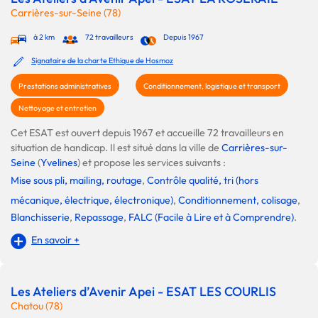
Carrières-sur-Seine (78)
à 2 km
72 travailleurs
Depuis 1967
Signataire de la charte Ethique de Hosmoz
Prestations administratives
Conditionnement, logistique et transport
Nettoyage et entretien
Cet ESAT est ouvert depuis 1967 et accueille 72 travailleurs en
situation de handicap. Il est situé dans la ville de
Carrières-sur-
Seine
(
Yvelines
) et propose les services suivants :
Mise sous pli, mailing, routage
,
Contrôle qualité, tri (hors
mécanique, électrique, électronique)
,
Conditionnement, colisage
,
Blanchisserie
,
Repassage
,
FALC (Facile à Lire et à Comprendre)
.
En savoir +
Les Ateliers d’Avenir Apei - ESAT LES COURLIS
Chatou (78)