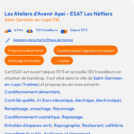
Les Ateliers d’Avenir Apei - ESAT Les Néfliers
Saint-Germain-en-Laye (78)
à 3 km
130 travailleurs
Depuis 1973
Signataire de la charte Ethique de Hosmoz
Productions alimentaires
Conditionnement, logistique et transport
Nettoyage et entretien
... + 5 pôles
Cet ESAT est ouvert depuis 1973 et accueille 130 travailleurs en
situation de handicap. Il est situé dans la ville de
Saint-Germain-
en-Laye
(
Yvelines
) et propose les services suivants :
Conditionnement alimentaire
,
Contrôle qualité, tri (hors mécanique, électrique, électronique)
,
Remplissage, ensachage, flaconnage
,
Conditionnement cosmétique
,
Repassage
,
Entretien d'espaces verts
,
Reprographie
,
Restaurant, cafétéria
accueillant du public
,
Archivage et classement
,