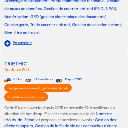
Archivage et classement
,
Petite maintenance technique
,
Gestion
de bases de données
,
Gestion de courrier entrant (PND, NPAI)
,
Numérisation
,
GED (gestion électronique des documents)
,
Conciergerie
,
Tri de courrier entrant
,
Gestion de courrier sortant
,
Bien-être au travail
.
En savoir +
TRIETHIC
Nanterre (92)
à 5 km
19 travailleurs
Depuis 2015
Energie, environnement, gestion des déchets
Prestations administratives
Cette EA est ouverte depuis 2015 et accueille 19 travailleurs en
situation de handicap. Elle est située dans la ville de
Nanterre
(
Hauts-de-Seine
) et propose les services suivants :
Gestion des
déchets papiers
,
Gestion de la fin de vie des cartouches d'encre
,