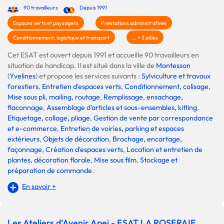
90 travailleurs
Depuis 1991
Espaces verts et paysagers
Prestations administratives
Conditionnement, logistique et transport
... + 3 pôles
Cet ESAT est ouvert depuis 1991 et accueille 90 travailleurs en
situation de handicap. Il est situé dans la ville de
Montesson
(
Yvelines
) et propose les services suivants :
Sylviculture et travaux
forestiers
,
Entretien d'espaces verts
,
Conditionnement, colisage
,
Mise sous pli, mailing, routage
,
Remplissage, ensachage,
flaconnage
,
Assemblage d'articles et sous-ensembles, kitting
,
Etiquetage, collage, pliage
,
Gestion de vente par correspondance
et e-commerce
,
Entretien de voiries, parking et espaces
extérieurs
,
Objets de décoration
,
Brochage, encartage,
façonnage
,
Création d'espaces verts
,
Location et entretien de
plantes, décoration florale
,
Mise sous film
,
Stockage et
préparation de commande
.
En savoir +
Les Ateliers d’Avenir Apei - ESAT LA ROSERAIE