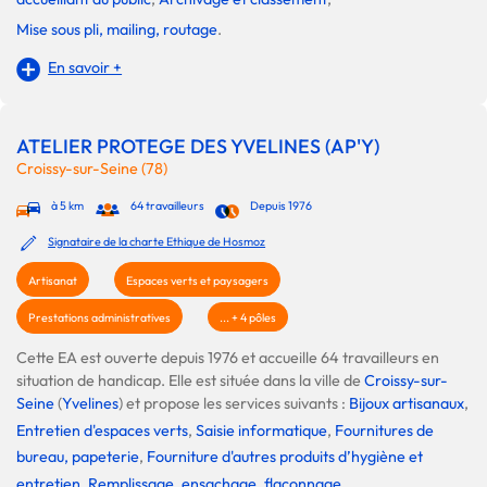
Mise sous pli, mailing, routage
.
En savoir +
ATELIER PROTEGE DES YVELINES (AP'Y)
Croissy-sur-Seine (78)
à 5 km
64 travailleurs
Depuis 1976
Signataire de la charte Ethique de Hosmoz
Artisanat
Espaces verts et paysagers
Prestations administratives
... + 4 pôles
Cette EA est ouverte depuis 1976 et accueille 64 travailleurs en
situation de handicap. Elle est située dans la ville de
Croissy-sur-
Seine
(
Yvelines
) et propose les services suivants :
Bijoux artisanaux
,
Entretien d'espaces verts
,
Saisie informatique
,
Fournitures de
bureau, papeterie
,
Fourniture d'autres produits d’hygiène et
entretien
,
Remplissage, ensachage, flaconnage
,