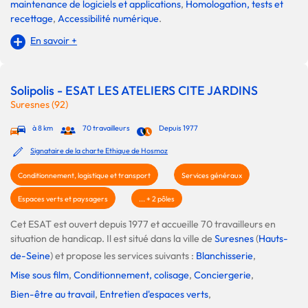
maintenance de logiciels et applications
,
Homologation, tests et
recettage
,
Accessibilité numérique
.
En savoir +
Solipolis - ESAT LES ATELIERS CITE JARDINS
Suresnes (92)
à 8 km
70 travailleurs
Depuis 1977
Signataire de la charte Ethique de Hosmoz
Conditionnement, logistique et transport
Services généraux
Espaces verts et paysagers
... + 2 pôles
Cet ESAT est ouvert depuis 1977 et accueille 70 travailleurs en
situation de handicap. Il est situé dans la ville de
Suresnes
(
Hauts-
de-Seine
) et propose les services suivants :
Blanchisserie
,
Mise sous film
,
Conditionnement, colisage
,
Conciergerie
,
Bien-être au travail
,
Entretien d'espaces verts
,