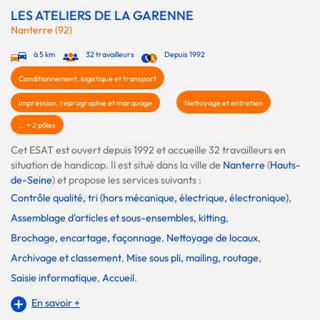
LES ATELIERS DE LA GARENNE
Nanterre (92)
à 5 km
32 travailleurs
Depuis 1992
Conditionnement, logistique et transport
Impression, reprographie et marquage
Nettoyage et entretien
... + 2 pôles
Cet ESAT est ouvert depuis 1992 et accueille 32 travailleurs en
situation de handicap. Il est situé dans la ville de
Nanterre
(
Hauts-
de-Seine
) et propose les services suivants :
Contrôle qualité, tri (hors mécanique, électrique, électronique)
,
Assemblage d'articles et sous-ensembles, kitting
,
Brochage, encartage, façonnage
,
Nettoyage de locaux
,
Archivage et classement
,
Mise sous pli, mailing, routage
,
Saisie informatique
,
Accueil
.
En savoir +