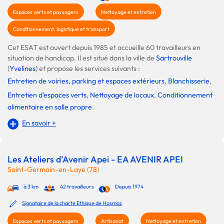
Espaces verts et paysagers
Nettoyage et entretien
Conditionnement, logistique et transport
Cet ESAT est ouvert depuis 1985 et accueille 60 travailleurs en
situation de handicap. Il est situé dans la ville de
Sartrouville
(
Yvelines
) et propose les services suivants :
Entretien de voiries, parking et espaces extérieurs
,
Blanchisserie
,
Entretien d'espaces verts
,
Nettoyage de locaux
,
Conditionnement
alimentaire en salle propre
.
En savoir +
Les Ateliers d’Avenir Apei - EA AVENIR APEI
Saint-Germain-en-Laye (78)
à 3 km
42 travailleurs
Depuis 1974
Signataire de la charte Ethique de Hosmoz
Espaces verts et paysagers
Artisanat
Nettoyage et entretien