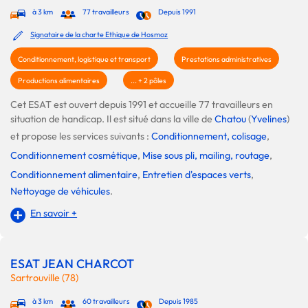
à 3 km
77 travailleurs
Depuis 1991
Signataire de la charte Ethique de Hosmoz
Conditionnement, logistique et transport
Prestations administratives
Productions alimentaires
... + 2 pôles
Cet ESAT est ouvert depuis 1991 et accueille 77 travailleurs en
situation de handicap. Il est situé dans la ville de
Chatou
(
Yvelines
)
et propose les services suivants :
Conditionnement, colisage
,
Conditionnement cosmétique
,
Mise sous pli, mailing, routage
,
Conditionnement alimentaire
,
Entretien d'espaces verts
,
Nettoyage de véhicules
.
En savoir +
ESAT JEAN CHARCOT
Sartrouville (78)
à 3 km
60 travailleurs
Depuis 1985