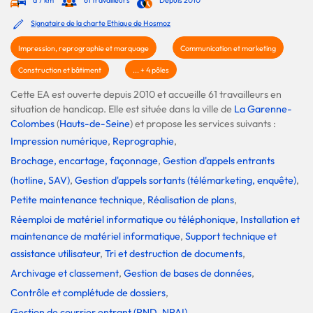
à 7 km
61 travailleurs
Depuis 2010
Signataire de la charte Ethique de Hosmoz
Impression, reprographie et marquage
Communication et marketing
Construction et bâtiment
... + 4 pôles
Cette EA est ouverte depuis 2010 et accueille 61 travailleurs en
situation de handicap. Elle est située dans la ville de
La Garenne-
Colombes
(
Hauts-de-Seine
) et propose les services suivants :
Impression numérique
,
Reprographie
,
Brochage, encartage, façonnage
,
Gestion d'appels entrants
(hotline, SAV)
,
Gestion d'appels sortants (télémarketing, enquête)
,
Petite maintenance technique
,
Réalisation de plans
,
Réemploi de matériel informatique ou téléphonique
,
Installation et
maintenance de matériel informatique
,
Support technique et
assistance utilisateur
,
Tri et destruction de documents
,
Archivage et classement
,
Gestion de bases de données
,
Contrôle et complétude de dossiers
,
Gestion de courrier entrant (PND, NPAI)
,