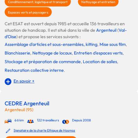
Conditionnement, logistique et transport
Nettoyage et entretien
Espaces verts et paysagers
Cet ESAT est ouvert depuis 1985 et accueille 136 travailleurs en
situation de handicap. Il est situé dans la ville de
Argenteuil
(
Val-
d'Oise
) et propose les services suivants :
Assemblage d'articles et sous-ensembles, kitting
,
Mise sous film
,
Blanchisserie
,
Nettoyage de locaux
,
Entretien d'espaces verts
,
Stockage et préparation de commande
,
Location de salles
,
Restauration collective interne
.
En savoir +
CEDRE Argenteuil
Argenteuil (95)
à 6 km
122 travailleurs
Depuis 2008
Signataire de la charte Ethique de Hosmoz