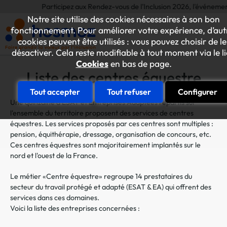
Participez aux Rendez-vous de l'Inclusion 2026, l'événement annue
Notre site utilise des cookies nécessaires à son bon
fonctionnement. Pour améliorer votre expérience, d’aut
cookies peuvent être utilisés : vous pouvez choisir de le
désactiver. Cela reste modifiable à tout moment via le l
Cookies
en bas de page.
Liste des centres équestre
Tout accepter
Tout refuser
Configurer
Une quinzaine d'ESAT et Entreprises Adaptées répartis sur
l'ensemble du territoire proposent des services de centres
équestres. Les services proposés par ces centres sont multiples :
pension, équithérapie, dressage, organisation de concours, etc.
Ces centres équestres sont majoritairement implantés sur le
nord et l'ouest de la France.
Le métier «Centre équestre» regroupe 14 prestataires du
secteur du travail protégé et adapté (ESAT & EA) qui offrent des
services dans ces domaines.
Voici la liste des entreprises concernées :