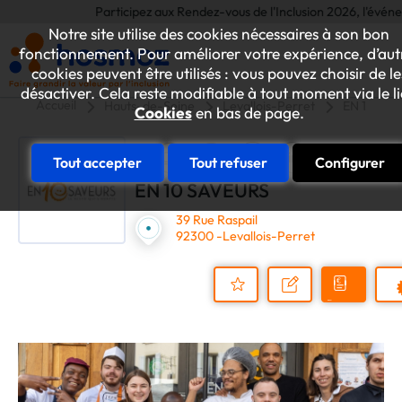
Participez aux Rendez-vous de l'Inclusion 2026, l'événement 
Notre site utilise des cookies nécessaires à son bon
fonctionnement. Pour améliorer votre expérience, d’aut
cookies peuvent être utilisés : vous pouvez choisir de le
désactiver. Cela reste modifiable à tout moment via le l
Accueil
Hauts-de-Seine
Levallois-Perret
EN 10 SA
Cookies
en bas de page.
Tout accepter
Tout refuser
Configurer
EN 10 SAVEURS
39 Rue Raspail
92300 -Levallois-Perret
Demander
Nous
P
un
contacter
Ajouter
devis
au
dossier