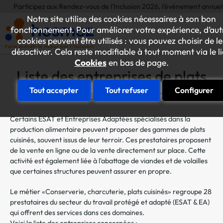
ticipez aux Rendez-vous de l'Inclusion 2026, l'événement annuel dédié aux 
Notre site utilise des cookies nécessaires à son bon
fonctionnement. Pour améliorer votre expérience, d’aut
cookies peuvent être utilisés : vous pouvez choisir de le
désactiver. Cela reste modifiable à tout moment via le l
Cookies
en bas de page.
Liste des entreprises de plats
cuisinés en conserve
Tout accepter
Tout refuser
Configurer
Certains ESAT et Entreprises Adaptées spécialisés dans la
production alimentaire peuvent proposer des gammes de plats
cuisinés, souvent issus de leur terroir. Ces prestataires proposent
de la vente en ligne ou de la vente directement sur place. Cette
activité est également liée à l'abattage de viandes et de volailles
que certaines structures peuvent assurer en propre.
Le métier «Conserverie, charcuterie, plats cuisinés» regroupe 28
prestataires du secteur du travail protégé et adapté (ESAT & EA)
qui offrent des services dans ces domaines.