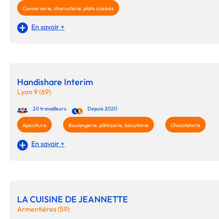
Conserverie, charcuterie, plats cuisinés
En savoir +
Handishare Interim
Lyon 9 (69)
20 travailleurs
Depuis 2020
Apiculture
Boulangerie, pâtisserie, biscuiterie
Chocolaterie
En savoir +
LA CUISINE DE JEANNETTE
Armentières (59)