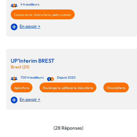
4 travailleurs
Conserverie, charcuterie, plats cuisinés
En savoir +
UP'Interim BREST
Brest (29)
700 travailleurs
Depuis 2020
Apiculture
Boulangerie, pâtisserie, biscuiterie
Chocolaterie
En savoir +
(28 Réponses)