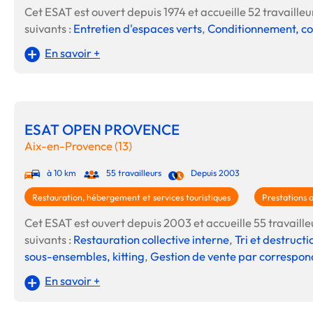
Cet ESAT est ouvert depuis 1974 et accueille 52 travailleur
suivants :
Entretien d'espaces verts
,
Conditionnement, co
En savoir +
ESAT OPEN PROVENCE
Aix-en-Provence (13)
à 10 km
55 travailleurs
Depuis 2003
Restauration, hébergement et services touristiques
Prestations 
Cet ESAT est ouvert depuis 2003 et accueille 55 travailleur
suivants :
Restauration collective interne
,
Tri et destruct
sous-ensembles, kitting
,
Gestion de vente par correspo
En savoir +