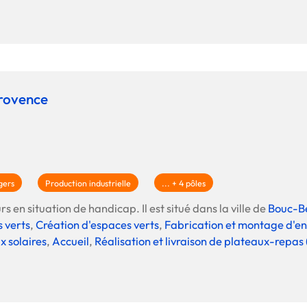
Offre spéciale Groupement
Vos services enrichis
rovence
gers
Production industrielle
... + 4 pôles
s en situation de handicap. Il est situé dans la ville de
Bouc-Be
 verts
,
Création d'espaces verts
,
Fabrication et montage d'
 solaires
,
Accueil
,
Réalisation et livraison de plateaux-repas 