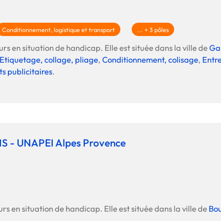
La promotion de vos engagements
Cultiver son réseau
Conditionnement, logistique et transport
... + 3 pôles
Le Club Partenaires
rs en situation de handicap. Elle est située dans la ville de
Ga
Etiquetage, collage, pliage
,
Conditionnement, colisage
,
Entre
s publicitaires
.
Je communique
Votre visibilité on-line clé en mai
Vos kits de communication perso
Je vends
Votre boîte à outils « accélérez v
S - UNAPEI Alpes Provence
J'améliore mes pratiques
Vos formations 100% opérationn
Votre centre de ressources et vo
Je restructure ou je développ
rs en situation de handicap. Elle est située dans la ville de
Bou
Votre accompagnement sur-mesu