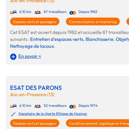
Aix-en-Provence (13)
à 10 km
87 travailleurs
Depuis 1982
Espaces verts et paysagers
Communication et marketing
Cet ESAT est ouvert depuis 1982 et accueille 87 travailleur
suivants :
Entretien d'espaces verts
,
Blanchisserie
,
Objets
Nettoyage de locaux
.
En savoir +
ESAT DES PARONS
Aix-en-Provence (13)
à 10 km
52 travailleurs
Depuis 1974
Signataire de la charte Ethique de Hosmoz
Espaces verts et paysagers
Conditionnement, logistique et trans