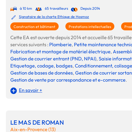
à 10 km
65 travailleurs
Depuis 2014
Signataire de la charte Ethique de Hosmoz
Construction et bâtiment
Prestations intellectuelles
Prod
Cette EA est ouverte depuis 2014 et accueille 65 travailleu
services suivants :
Plomberie
,
Petite maintenance techni
Fabrication et montage de matériel électrique
,
Assembla
Gestion de courrier entrant (PND, NPAI)
,
Saisie informa
Etiquetage, codage, badges
,
Conditionnement, colisag
Gestion de bases de données
,
Gestion de courrier sortan
Gestion de vente par correspondance et e-commerce
.
En savoir +
LE MAS DE ROMAN
Aix-en-Provence (13)