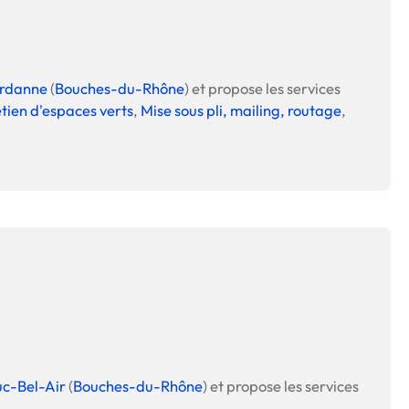
 en matière d'achats inclusifs
rdanne
(
Bouches-du-Rhône
) et propose les services
tien d'espaces verts
,
Mise sous pli, mailing, routage
,
n
nnalisés
otre croissance »
elles, dédiées au développement commercial
s services de networking
e de nouvelles activités
c-Bel-Air
(
Bouches-du-Rhône
) et propose les services
re pour vos projets de développement