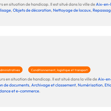
s en situation de handicap. Il est situé dans la ville de
Aix-en-
lisage
,
Objets de décoration
,
Nettoyage de locaux
,
Repassag
administratives
Conditionnement, logistique et transport
s en situation de handicap. Il est situé dans la ville de
Aix-en
ion de documents
,
Archivage et classement
,
Numérisation
,
Eti
ndance et e-commerce
.