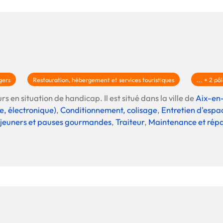
gers
Restauration, hébergement et services touristiques
... + 2 pô
s en situation de handicap. Il est situé dans la ville de
Aix-en
e, électronique)
,
Conditionnement, colisage
,
Entretien d'espa
 déjeuners et pauses gourmandes
,
Traiteur
,
Maintenance et rép