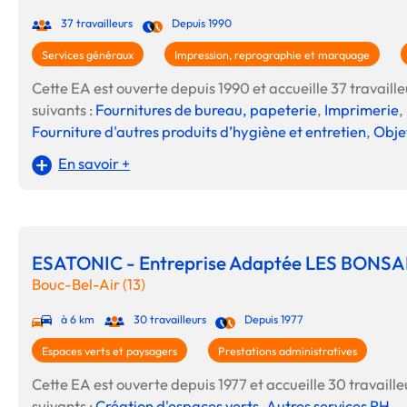
37 travailleurs
Depuis 1990
Services généraux
Impression, reprographie et marquage
Cette EA est ouverte depuis 1990 et accueille 37 travailleu
suivants :
Fournitures de bureau, papeterie
,
Imprimerie
,
Fourniture d'autres produits d’hygiène et entretien
,
Objet
En savoir +
ESATONIC - Entreprise Adaptée LES BONSAI
Bouc-Bel-Air (13)
à 6 km
30 travailleurs
Depuis 1977
Espaces verts et paysagers
Prestations administratives
Cette EA est ouverte depuis 1977 et accueille 30 travailleu
suivants :
Création d'espaces verts
,
Autres services RH
.