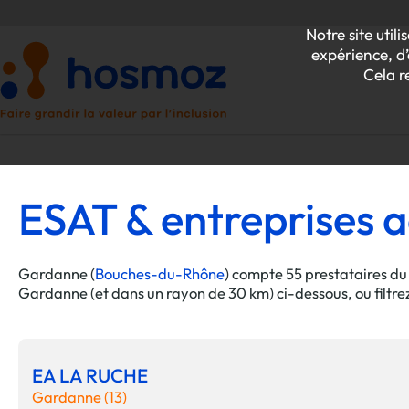
Notre site uti
expérience, d’
Cela r
ESAT & entreprises a
P
Z
Gardanne (
Bouches-du-Rhône
) compte 55 prestataires du
Gardanne (et dans un rayon de 30 km) ci-dessous, ou filtre
EA LA RUCHE
Gardanne (13)