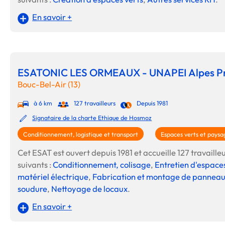
En savoir +
ESATONIC LES ORMEAUX - UNAPEI Alpes P
Bouc-Bel-Air (13)
à 6 km
127 travailleurs
Depuis 1981
Signataire de la charte Ethique de Hosmoz
Conditionnement, logistique et transport
Espaces verts et paysa
Cet ESAT est ouvert depuis 1981 et accueille 127 travailleur
suivants :
Conditionnement, colisage
,
Entretien d'espaces
matériel électrique
,
Fabrication et montage de panneaux
soudure
,
Nettoyage de locaux
.
En savoir +