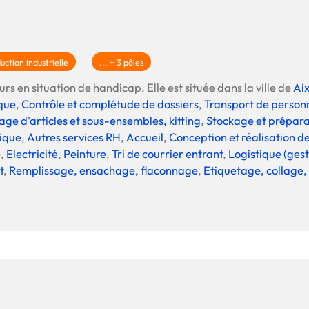
uction industrielle
... + 3 pôles
rs en situation de handicap. Elle est située dans la ville de
Ai
que
,
Contrôle et complétude de dossiers
,
Transport de person
ge d'articles et sous-ensembles, kitting
,
Stockage et prépar
tique
,
Autres services RH
,
Accueil
,
Conception et réalisation de
e
,
Electricité
,
Peinture
,
Tri de courrier entrant
,
Logistique (gest
t
,
Remplissage, ensachage, flaconnage
,
Etiquetage, collage,