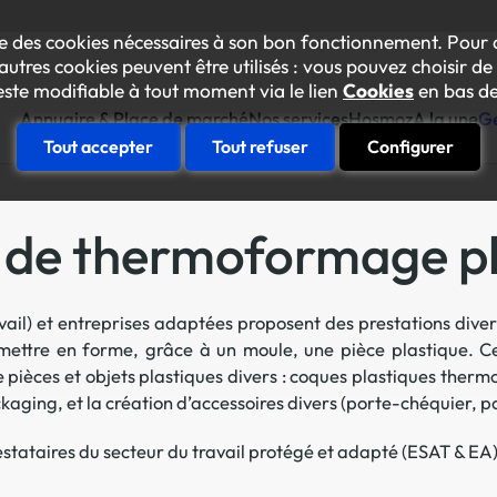
lise des cookies nécessaires à son bon fonctionnement. Pour 
autres cookies peuvent être utilisés : vous pouvez choisir de 
este modifiable à tout moment via le lien
Cookies
en bas de
Annuaire & Place de marché
Nos services
Hosmoz
A la une
Ge
Tout accepter
Tout refuser
Configurer
Construire sa feuille de rout
es de thermoformage p
Votre diagnostic "achats inclusif
Se faire accompagner
anorama des prestataires inclusifs
avail) et entreprises adaptées proposent des prestations di
Une équipe conseil à vos côtés p
oom sur les ESAT et Entreprises Adaptées
 mettre en forme, grâce à un moule, une pièce plastique. Ce
Essaimer en interne
e pièces et objets plastiques divers : coques plastiques ther
L’Académie des achats inclusifs
Amélioration continue responsab
ckaging, et la création d’accessoires divers (porte-chéquier, 
La plateforme des achats inclusif
Le collectif Gen’Inlusive
tataires du secteur du travail protégé et adapté (ESAT & EA) 
Des événements internes pour mob
Faire connaître