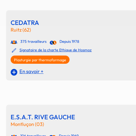
CEDATRA
Ruitz (62)
375 travailleurs
Depuis 1978
Signataire de la charte Ethique de Hosmoz
Plasturgie par thermoformage
En savoir +
E.S.A.T. RIVE GAUCHE
Montluçon (03)
106 travailleurs
Depuis 1969