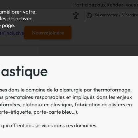
Participez aux Rendez-vous de l'Inclusio
améliorer votre
Se connecter / S'inscrire
les désactiver.
 page.
n'Inclusive
Nous rejoindre
e
lastique
s & responsables"
verses dans le domaine de la plasturgie par thermoformage.
our chaque projet d'achat
s prestataires responsables et impliqués dans les enjeux
moformées, plateaux en plastique, fabrication de blisters en
le
porte-étiquette, porte-carte bleu…).
s
qui offrent des services dans ces domaines.
iliser autour de vos achats inclusifs