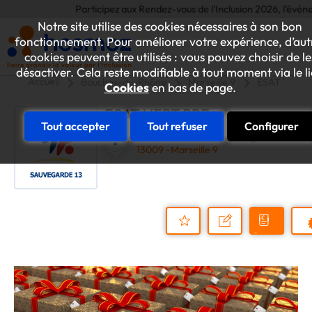
Participez aux Rendez-vous de l'Inclusion 2026, l'événemen
Notre site utilise des cookies nécessaires à son bon
fonctionnement. Pour améliorer votre expérience, d’aut
cookies peuvent être utilisés : vous pouvez choisir de le
désactiver. Cela reste modifiable à tout moment via le l
Accueil
Bouches-du-Rhône
Marseille 9
ESAT VERT 
Cookies
en bas de page.
ESAT VERT PRE
Tout accepter
Tout refuser
Configurer
135, Boulevard Sainte Marguerite
13009 -Marseille 9
Demander
Nous
P
un
contacter
Ajouter
devis
au
dossier