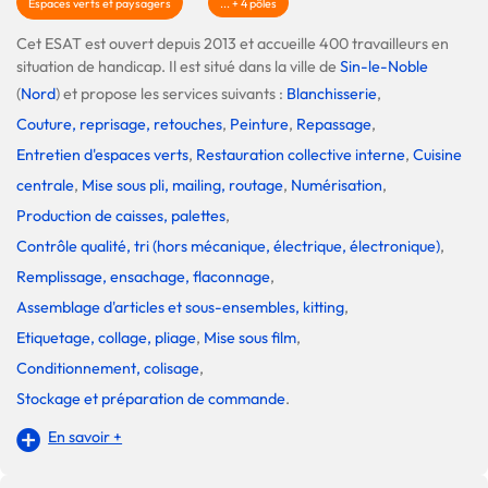
Espaces verts et paysagers
... + 4 pôles
Cet ESAT est ouvert depuis 2013 et accueille 400 travailleurs en
situation de handicap. Il est situé dans la ville de
Sin-le-Noble
(
Nord
) et propose les services suivants :
Blanchisserie
,
Couture, reprisage, retouches
,
Peinture
,
Repassage
,
Entretien d'espaces verts
,
Restauration collective interne
,
Cuisine
centrale
,
Mise sous pli, mailing, routage
,
Numérisation
,
Production de caisses, palettes
,
Contrôle qualité, tri (hors mécanique, électrique, électronique)
,
Remplissage, ensachage, flaconnage
,
Assemblage d'articles et sous-ensembles, kitting
,
Etiquetage, collage, pliage
,
Mise sous film
,
Conditionnement, colisage
,
Stockage et préparation de commande
.
En savoir +