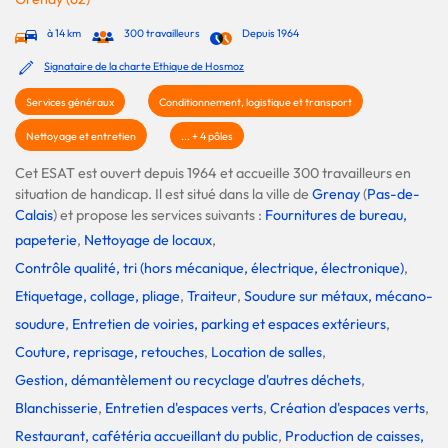
à 14 km
300 travailleurs
Depuis 1964
Signataire de la charte Ethique de Hosmoz
Services généraux
Conditionnement, logistique et transport
Nettoyage et entretien
... + 4 pôles
Cet ESAT est ouvert depuis 1964 et accueille 300 travailleurs en
situation de handicap. Il est situé dans la ville de
Grenay
(
Pas-de-
Calais
) et propose les services suivants :
Fournitures de bureau,
papeterie
,
Nettoyage de locaux
,
Contrôle qualité, tri (hors mécanique, électrique, électronique)
,
Etiquetage, collage, pliage
,
Traiteur
,
Soudure sur métaux, mécano-
soudure
,
Entretien de voiries, parking et espaces extérieurs
,
Couture, reprisage, retouches
,
Location de salles
,
Gestion, démantèlement ou recyclage d'autres déchets
,
Blanchisserie
,
Entretien d'espaces verts
,
Création d'espaces verts
,
Restaurant, cafétéria accueillant du public
,
Production de caisses,