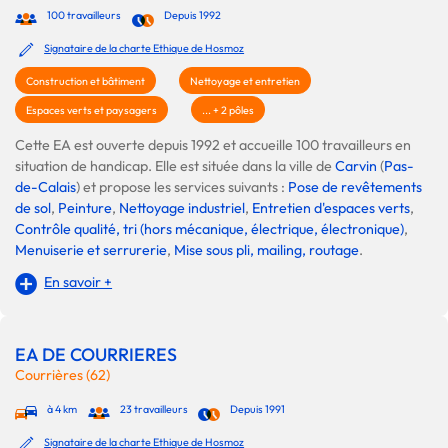
100 travailleurs
Depuis 1992
Signataire de la charte Ethique de Hosmoz
Construction et bâtiment
Nettoyage et entretien
Espaces verts et paysagers
... + 2 pôles
Cette EA est ouverte depuis 1992 et accueille 100 travailleurs en
situation de handicap. Elle est située dans la ville de
Carvin
(
Pas-
de-Calais
) et propose les services suivants :
Pose de revêtements
de sol
,
Peinture
,
Nettoyage industriel
,
Entretien d'espaces verts
,
Contrôle qualité, tri (hors mécanique, électrique, électronique)
,
Menuiserie et serrurerie
,
Mise sous pli, mailing, routage
.
En savoir +
EA DE COURRIERES
Courrières (62)
à 4 km
23 travailleurs
Depuis 1991
Signataire de la charte Ethique de Hosmoz