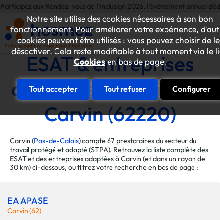
 aux Rendez-vous de l'Inclusion 2026, l'événement annuel dédié aux initiat
Notre site utilise des cookies nécessaires à son bon
fonctionnement. Pour améliorer votre expérience, d’aut
cookies peuvent être utilisés : vous pouvez choisir de le
désactiver. Cela reste modifiable à tout moment via le l
ESAT & entreprises
Cookies
en bas de page.
adaptées de la ville de
Tout accepter
Tout refuser
Configurer
Carvin (62220)
Carvin (
Pas-de-Calais
) compte 67 prestataires du secteur du
travail protégé et adapté (STPA). Retrouvez la liste complète des
ESAT et des entreprises adaptées à Carvin (et dans un rayon de
30 km) ci-dessous, ou filtrez votre recherche en bas de page :
EA APASE
Carvin (62)