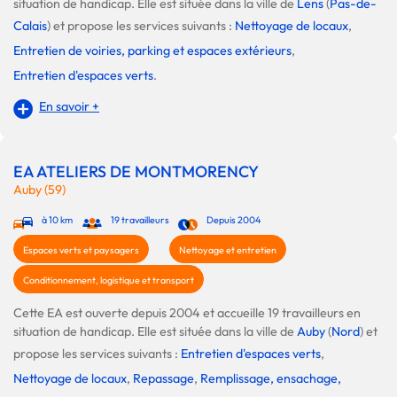
situation de handicap. Elle est située dans la ville de
Lens
(
Pas-de-
Calais
) et propose les services suivants :
Nettoyage de locaux
,
Entretien de voiries, parking et espaces extérieurs
,
Entretien d'espaces verts
.
En savoir +
EA ATELIERS DE MONTMORENCY
Auby (59)
à 10 km
19 travailleurs
Depuis 2004
Espaces verts et paysagers
Nettoyage et entretien
Conditionnement, logistique et transport
Cette EA est ouverte depuis 2004 et accueille 19 travailleurs en
situation de handicap. Elle est située dans la ville de
Auby
(
Nord
) et
propose les services suivants :
Entretien d'espaces verts
,
Nettoyage de locaux
,
Repassage
,
Remplissage, ensachage,