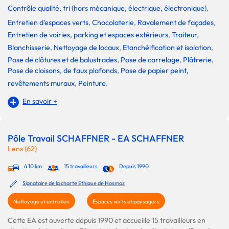
Contrôle qualité, tri (hors mécanique, électrique, électronique)
,
Entretien d'espaces verts
,
Chocolaterie
,
Ravalement de façades
,
Entretien de voiries, parking et espaces extérieurs
,
Traiteur
,
Blanchisserie
,
Nettoyage de locaux
,
Etanchéification et isolation
,
Pose de clôtures et de balustrades
,
Pose de carrelage
,
Plâtrerie
,
Pose de cloisons, de faux plafonds
,
Pose de papier peint,
revêtements muraux
,
Peinture
.
En savoir +
Pôle Travail SCHAFFNER - EA SCHAFFNER
Lens (62)
à 10 km
15 travailleurs
Depuis 1990
Signataire de la charte Ethique de Hosmoz
Nettoyage et entretien
Espaces verts et paysagers
Cette EA est ouverte depuis 1990 et accueille 15 travailleurs en