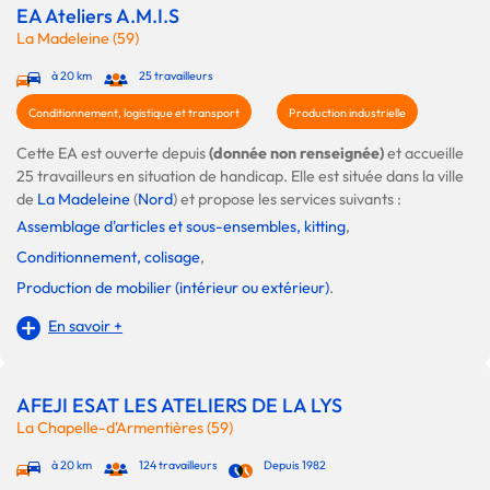
EA Ateliers A.M.I.S
La Madeleine (59)
à 20 km
25 travailleurs
Conditionnement, logistique et transport
Production industrielle
Cette EA est ouverte depuis
(donnée non renseignée)
et accueille
25 travailleurs en situation de handicap. Elle est située dans la ville
de
La Madeleine
(
Nord
) et propose les services suivants :
Assemblage d'articles et sous-ensembles, kitting
,
Conditionnement, colisage
,
Production de mobilier (intérieur ou extérieur)
.
En savoir +
AFEJI ESAT LES ATELIERS DE LA LYS
La Chapelle-d'Armentières (59)
à 20 km
124 travailleurs
Depuis 1982