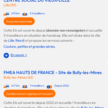
CENTRE SOCIAL DU VIEUX-LILLE
Lille (59)
à 15 km
5 travailleurs
Production industrielle
Cette EA est ouverte depuis
(donnée non renseignée)
et accueille
5 travailleurs en situation de handicap. Elle est située dans la ville
de
Lille
(
Nord
) et propose les services suivants :
Couture, petites et grandes séries
.
En savoir +
FMEA HAUTS DE FRANCE - Site de Bully-les-Mines
Bully-les-Mines (62)
à 17 km
1 travailleurs
Depuis 2022
Conditionnement, logistique et transport
Cette EA est ouverte depuis 2022 et accueille 1 travailleurs en
situation de handicap. Elle est située dans la ville de
Bully-les-Mines