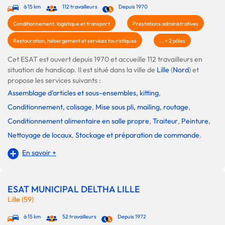
à 15 km
112 travailleurs
Depuis 1970
Conditionnement, logistique et transport
Prestations administratives
Restauration, hébergement et services touristiques
... + 2 pôles
Cet ESAT est ouvert depuis 1970 et accueille 112 travailleurs en
situation de handicap. Il est situé dans la ville de
Lille
(
Nord
) et
propose les services suivants :
Assemblage d'articles et sous-ensembles, kitting
,
Conditionnement, colisage
,
Mise sous pli, mailing, routage
,
Conditionnement alimentaire en salle propre
,
Traiteur
,
Peinture
,
Nettoyage de locaux
,
Stockage et préparation de commande
.
En savoir +
ESAT MUNICIPAL DELTHA LILLE
Lille (59)
à 15 km
52 travailleurs
Depuis 1972