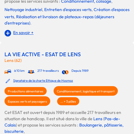
propose les services suivants :
Conditionnement, colisage
,
Nettoyage industriel
,
Entretien d'espaces verts
,
Création d'espaces
verts
,
Réalisation et livraison de plateaux-repas (déjeuners
d'entreprises)
.
En savoir +
LA VIE ACTIVE - ESAT DE LENS
Lens (62)
à 10 km
217 travailleurs
Depuis 1989
Signataire de la charte Ethique de Hosmoz
Productions alimentaires
Conditionnement, logistique et transport
Espaces verts et paysagers
... + 3 pôles
Cet ESAT est ouvert depuis 1989 et accueille 217 travailleurs en
situation de handicap. Il est situé dans la ville de
Lens
(
Pas-de-
Calais
) et propose les services suivants :
Boulangerie, pâtisserie,
biscuiterie
,