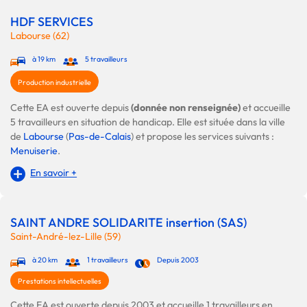
HDF SERVICES
Labourse (62)
à 19 km
5 travailleurs
Production industrielle
Cette EA est ouverte depuis
(donnée non renseignée)
et accueille
5 travailleurs en situation de handicap. Elle est située dans la ville
de
Labourse
(
Pas-de-Calais
) et propose les services suivants :
Menuiserie
.
En savoir +
SAINT ANDRE SOLIDARITE insertion (SAS)
Saint-André-lez-Lille (59)
à 20 km
1 travailleurs
Depuis 2003
Prestations intellectuelles
Cette EA est ouverte depuis 2003 et accueille 1 travailleurs en