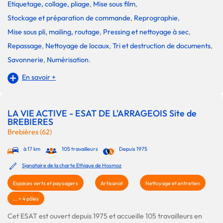
Etiquetage, collage, pliage
,
Mise sous film
,
Stockage et préparation de commande
,
Reprographie
,
Mise sous pli, mailing, routage
,
Pressing et nettoyage à sec
,
Repassage
,
Nettoyage de locaux
,
Tri et destruction de documents
,
Savonnerie
,
Numérisation
.
En savoir +
LA VIE ACTIVE - ESAT DE L'ARRAGEOIS Site de
BREBIERES
Brebières (62)
à 17 km
105 travailleurs
Depuis 1975
Signataire de la charte Ethique de Hosmoz
Espaces verts et paysagers
Artisanat
Nettoyage et entretien
... + 4 pôles
Cet ESAT est ouvert depuis 1975 et accueille 105 travailleurs en