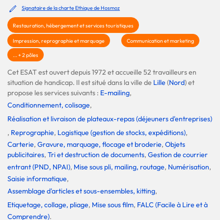
Signataire de la charte Ethique de Hosmoz
Restauration, hébergement et services touristiques
Impression, reprographie et marquage
Communication et marketing
... + 2 pôles
Cet ESAT est ouvert depuis 1972 et accueille 52 travailleurs en
situation de handicap. Il est situé dans la ville de
Lille
(
Nord
) et
propose les services suivants :
E-mailing
,
Conditionnement, colisage
,
Réalisation et livraison de plateaux-repas (déjeuners d'entreprises)
,
Reprographie
,
Logistique (gestion de stocks, expéditions)
,
Carterie
,
Gravure, marquage, flocage et broderie
,
Objets
publicitaires
,
Tri et destruction de documents
,
Gestion de courrier
entrant (PND, NPAI)
,
Mise sous pli, mailing, routage
,
Numérisation
,
Saisie informatique
,
Assemblage d'articles et sous-ensembles, kitting
,
Etiquetage, collage, pliage
,
Mise sous film
,
FALC (Facile à Lire et à
Comprendre)
.