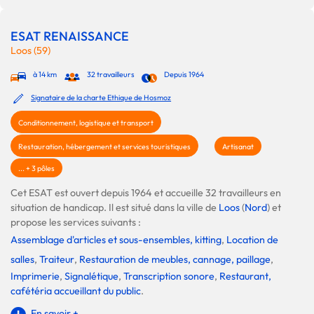
ESAT RENAISSANCE
Loos (59)
à 14 km
32 travailleurs
Depuis 1964
Signataire de la charte Ethique de Hosmoz
Conditionnement, logistique et transport
Restauration, hébergement et services touristiques
Artisanat
... + 3 pôles
Cet ESAT est ouvert depuis 1964 et accueille 32 travailleurs en
situation de handicap. Il est situé dans la ville de
Loos
(
Nord
) et
propose les services suivants :
Assemblage d'articles et sous-ensembles, kitting
,
Location de
salles
,
Traiteur
,
Restauration de meubles, cannage, paillage
,
Imprimerie
,
Signalétique
,
Transcription sonore
,
Restaurant,
cafétéria accueillant du public
.
En savoir +