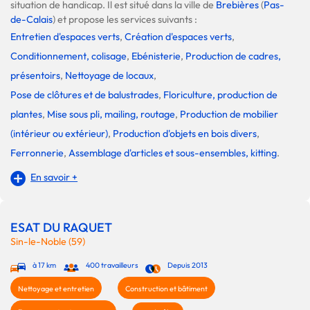
situation de handicap. Il est situé dans la ville de
Brebières
(
Pas-
de-Calais
) et propose les services suivants :
Entretien d'espaces verts
,
Création d'espaces verts
,
Conditionnement, colisage
,
Ebénisterie
,
Production de cadres,
présentoirs
,
Nettoyage de locaux
,
Pose de clôtures et de balustrades
,
Floriculture, production de
plantes
,
Mise sous pli, mailing, routage
,
Production de mobilier
(intérieur ou extérieur)
,
Production d'objets en bois divers
,
Ferronnerie
,
Assemblage d'articles et sous-ensembles, kitting
.
En savoir +
ESAT DU RAQUET
Sin-le-Noble (59)
à 17 km
400 travailleurs
Depuis 2013
Nettoyage et entretien
Construction et bâtiment