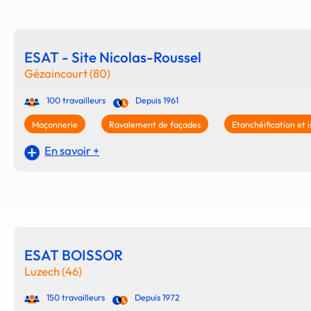
ESAT - Site Nicolas-Roussel
Gézaincourt (80)
100 travailleurs
Depuis 1961
Maçonnerie
Ravalement de façades
Etanchéification et i
En savoir +
ESAT BOISSOR
Luzech (46)
150 travailleurs
Depuis 1972