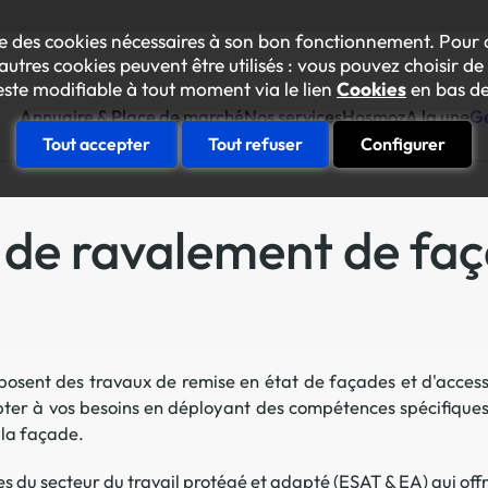
lise des cookies nécessaires à son bon fonctionnement. Pour 
autres cookies peuvent être utilisés : vous pouvez choisir de 
este modifiable à tout moment via le lien
Cookies
en bas de
Annuaire & Place de marché
Nos services
Hosmoz
A la une
Ge
Tout accepter
Tout refuser
Configurer
Construire sa feuille de rout
s de ravalement de fa
Votre diagnostic "achats inclusif
Se faire accompagner
anorama des prestataires inclusifs
Une équipe conseil à vos côtés p
oom sur les ESAT et Entreprises Adaptées
Essaimer en interne
osent des travaux de remise en état de façades et d'access
L’Académie des achats inclusifs
Amélioration continue responsab
pter à vos besoins en déployant des compétences spécifique
La plateforme des achats inclusif
Le collectif Gen’Inlusive
 la façade.
Des événements internes pour mob
 du secteur du travail protégé et adapté (ESAT & EA) qui off
Faire connaître