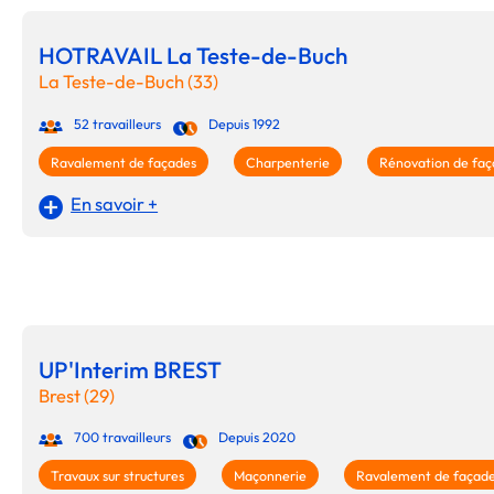
HOTRAVAIL La Teste-de-Buch
La Teste-de-Buch (33)
52 travailleurs
Depuis 1992
Ravalement de façades
Charpenterie
Rénovation de faç
En savoir +
UP'Interim BREST
Brest (29)
700 travailleurs
Depuis 2020
Travaux sur structures
Maçonnerie
Ravalement de façad