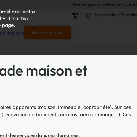
Participez aux Rendez-vous de l'Inclusio
améliorer votre
Se connecter / S'inscrire
les désactiver.
 page.
n'Inclusive
Nous rejoindre
e
çade maison et
s & responsables"
our chaque projet d'achat
oires apparents (maison, immeuble, copropriété). Sur ces
le
s (rénovation de bâtiments anciens, aérogommage...). Ces
s
iliser autour de vos achats inclusifs
rent des services dans ces domaines.