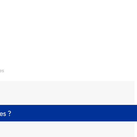
es
es ?