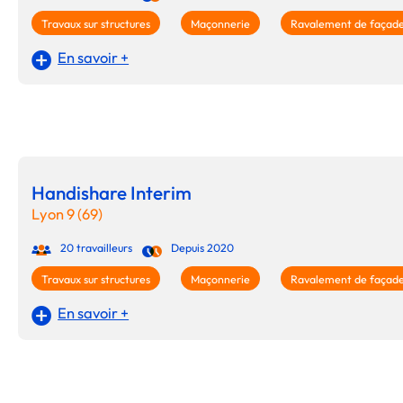
Travaux sur structures
Maçonnerie
Ravalement de façad
En savoir +
Handishare Interim
Lyon 9 (69)
20 travailleurs
Depuis 2020
Travaux sur structures
Maçonnerie
Ravalement de façad
En savoir +