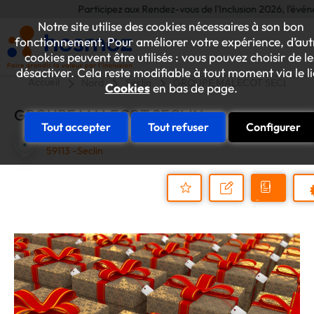
Participez aux Rendez-vous de l'Inclusion 2026, l'événement
Notre site utilise des cookies nécessaires à son bon
fonctionnement. Pour améliorer votre expérience, d’aut
cookies peuvent être utilisés : vous pouvez choisir de le
désactiver. Cela reste modifiable à tout moment via le l
Accueil
Nord
Seclin
GROUPE MALECOT SECLIN
Cookies
en bas de page.
GROUPE MALECOT SECLIN
Tout accepter
Tout refuser
Configurer
RUE DU MONT TEMPLEMARS
59113 -Seclin
Demander
Nous
P
un
contacter
Ajouter
devis
au
dossier