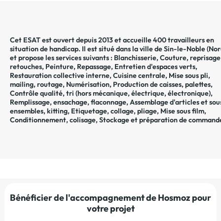
Cet ESAT est ouvert depuis 2013 et accueille 400 travailleurs en
situation de handicap. Il est situé dans la ville de
Sin-le-Noble
(
Nor
et propose les services suivants :
Blanchisserie
,
Couture, reprisage
retouches
,
Peinture
,
Repassage
,
Entretien d'espaces verts
,
Restauration collective interne
,
Cuisine centrale
,
Mise sous pli,
mailing, routage
,
Numérisation
,
Production de caisses, palettes
,
Contrôle qualité, tri (hors mécanique, électrique, électronique)
,
Remplissage, ensachage, flaconnage
,
Assemblage d'articles et sou
ensembles, kitting
,
Etiquetage, collage, pliage
,
Mise sous film
,
Conditionnement, colisage
,
Stockage et préparation de command
Bénéficier de l'accompagnement de Hosmoz pour
votre projet