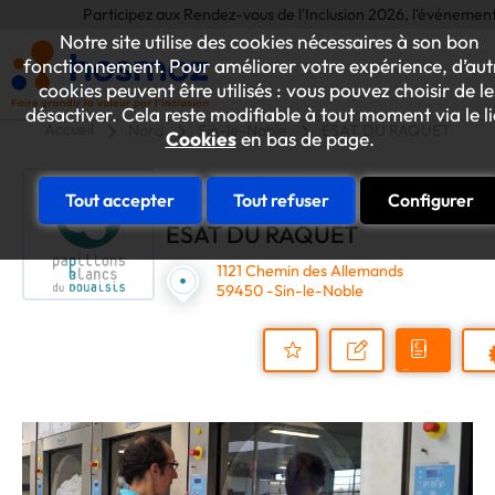
Participez aux Rendez-vous de l'Inclusion 2026, l'événement annuel 
Notre site utilise des cookies nécessaires à son bon
fonctionnement. Pour améliorer votre expérience, d’aut
cookies peuvent être utilisés : vous pouvez choisir de le
désactiver. Cela reste modifiable à tout moment via le l
Accueil
Nord
Sin-le-Noble
ESAT DU RAQUET
Cookies
en bas de page.
Tout accepter
Tout refuser
Configurer
ESAT DU RAQUET
1121 Chemin des Allemands
59450 -Sin-le-Noble
Demander
Nous
P
un
contacter
Ajouter
devis
au
dossier