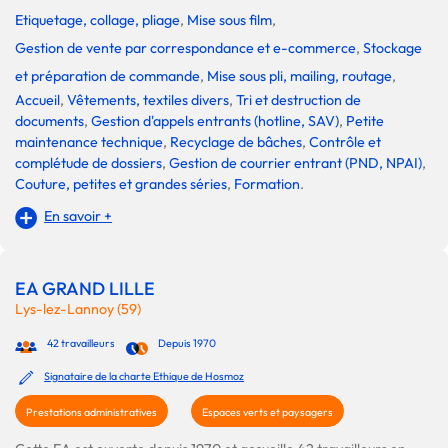
Etiquetage, collage, pliage
,
Mise sous film
,
Gestion de vente par correspondance et e-commerce
,
Stockage
et préparation de commande
,
Mise sous pli, mailing, routage
,
Accueil
,
Vêtements, textiles divers
,
Tri et destruction de
documents
,
Gestion d'appels entrants (hotline, SAV)
,
Petite
maintenance technique
,
Recyclage de bâches
,
Contrôle et
complétude de dossiers
,
Gestion de courrier entrant (PND, NPAI)
,
Couture, petites et grandes séries
,
Formation
.
En savoir +
EA GRAND LILLE
Lys-lez-Lannoy (59)
42 travailleurs
Depuis 1970
Signataire de la charte Ethique de Hosmoz
Prestations administratives
Espaces verts et paysagers