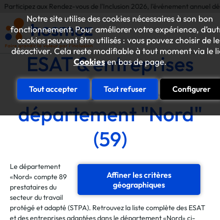
ez aux Rendez-vous de l'Inclusion 2026, l'événement annuel dédié aux initi
Notre site utilise des cookies nécessaires à son bon
fonctionnement. Pour améliorer votre expérience, d’aut
cookies peuvent être utilisés : vous pouvez choisir de le
désactiver. Cela reste modifiable à tout moment via le l
ESAT & entreprises
Cookies
en bas de page.
adaptées du
Tout accepter
Tout refuser
Configurer
département "Nord"
(59)
Le département
Affiner les critères
«Nord» compte 89
géographiques
prestataires du
secteur du travail
protégé et adapté (STPA). Retrouvez la liste complète des ESAT
et des entreprises adaptées dans le département «Nord» ci-