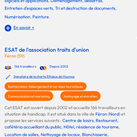
logiciels et applications
,
Déménagement, débarras
,
Entretien d'espaces verts
,
Tri et destruction de documents
,
Numérisation
,
Peinture
.
En savoir +
ESAT de l'association traits d'union
Féron (59)
166 travailleurs
Depuis 2002
Signataire de la charte Ethique de Hosmoz
Restauration, hébergement et services touristiques
Communication et marketing
Nettoyage et entretien
Cet ESAT est ouvert depuis 2002 et accueille 166 travailleurs en
situation de handicap. Il est situé dans la ville de
Féron
(
Nord
) et
propose les services suivants :
Centre de loisirs
,
Restaurant,
cafétéria accueillant du public
,
Hôtel, résidence de tourisme
,
Location de salles
,
Nettoyage de locaux
,
Blanchisserie
,