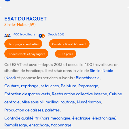
ESAT DU RAQUET
Sin-le-Noble (59)
400 travailleurs
Depuis 2013
Nettoyage et entretien
Construction et bâtiment
Espaces verts et paysagers
... + 4 pôles
Cet ESAT est ouvert depuis 2013 et accueille 400 travailleurs en
situation de handicap. Il est situé dans la ville de
Sin-le-Noble
(
Nord
) et propose les services suivants :
Blanchisserie
,
Couture, reprisage, retouches
,
Peinture
,
Repassage
,
Entretien d'espaces verts
,
Restauration collective interne
,
Cuisine
centrale
,
Mise sous pli, mailing, routage
,
Numérisation
,
Production de caisses, palettes
,
Contrôle qualité, tri (hors mécanique, électrique, électronique)
,
Remplissage, ensachage, flaconnage
,