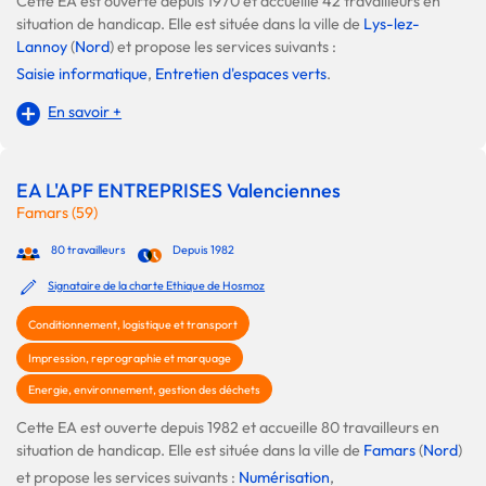
Cette EA est ouverte depuis 1970 et accueille 42 travailleurs en
situation de handicap. Elle est située dans la ville de
Lys-lez-
Lannoy
(
Nord
) et propose les services suivants :
Saisie informatique
,
Entretien d'espaces verts
.
En savoir +
EA L'APF ENTREPRISES Valenciennes
Famars (59)
80 travailleurs
Depuis 1982
Signataire de la charte Ethique de Hosmoz
Conditionnement, logistique et transport
Impression, reprographie et marquage
Energie, environnement, gestion des déchets
Cette EA est ouverte depuis 1982 et accueille 80 travailleurs en
situation de handicap. Elle est située dans la ville de
Famars
(
Nord
)
et propose les services suivants :
Numérisation
,