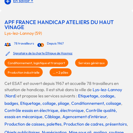
En savoir +
APF FRANCE HANDICAP ATELIERS DU HAUT
VINAGE
Lys-lez-Lannoy (59)
78 travailleurs
Depuis 1967
Signataire de la charte Ethique de Hosmoz
Conditionnement, logistique et transport
Services généraux
Production industrielle
... + 2 pôles
Cet ESAT est ouvert depuis 1967 et accueille 78 travailleurs en
situation de handicap. Il est situé dans la ville de
Lys-lez-Lannoy
(
Nord
) et propose les services suivants :
Etiquetage, codage,
badges
,
Etiquetage, collage, pliage
,
Conditionnement, colisage
,
Contrôle essais en électrique, électronique
,
Contrôle qualité,
essais en mécanique
,
Câblage
,
Agencement d'intérieur
,
Production de caisses, palettes
,
Production de cadres, présentoirs
,
Objets publicitaires
,
Numérisation
,
Mise sous pli, mailing, routage
,