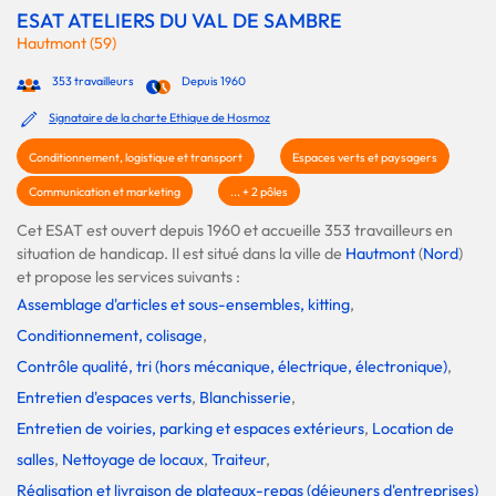
ESAT ATELIERS DU VAL DE SAMBRE
Hautmont (59)
353 travailleurs
Depuis 1960
Signataire de la charte Ethique de Hosmoz
Conditionnement, logistique et transport
Espaces verts et paysagers
Communication et marketing
... + 2 pôles
Cet ESAT est ouvert depuis 1960 et accueille 353 travailleurs en
situation de handicap. Il est situé dans la ville de
Hautmont
(
Nord
)
et propose les services suivants :
Assemblage d'articles et sous-ensembles, kitting
,
Conditionnement, colisage
,
Contrôle qualité, tri (hors mécanique, électrique, électronique)
,
Entretien d'espaces verts
,
Blanchisserie
,
Entretien de voiries, parking et espaces extérieurs
,
Location de
salles
,
Nettoyage de locaux
,
Traiteur
,
Réalisation et livraison de plateaux-repas (déjeuners d'entreprises)