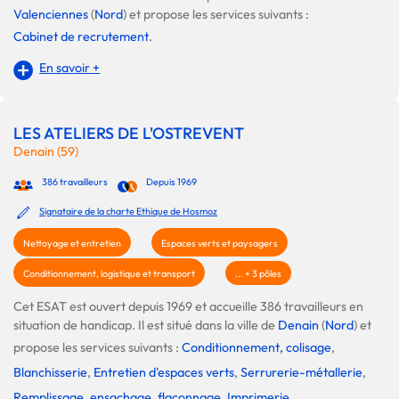
Valenciennes
(
Nord
) et propose les services suivants :
Cabinet de recrutement
.
En savoir +
LES ATELIERS DE L'OSTREVENT
Denain (59)
386 travailleurs
Depuis 1969
Signataire de la charte Ethique de Hosmoz
Nettoyage et entretien
Espaces verts et paysagers
Conditionnement, logistique et transport
... + 3 pôles
Cet ESAT est ouvert depuis 1969 et accueille 386 travailleurs en
situation de handicap. Il est situé dans la ville de
Denain
(
Nord
) et
propose les services suivants :
Conditionnement, colisage
,
Blanchisserie
,
Entretien d'espaces verts
,
Serrurerie-métallerie
,
Remplissage, ensachage, flaconnage
,
Imprimerie
,