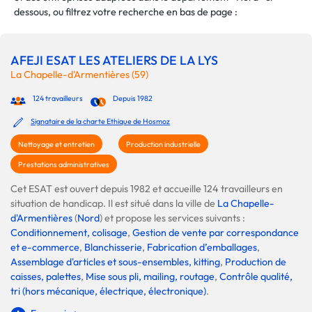
dessous, ou filtrez votre recherche en bas de page :
AFEJI ESAT LES ATELIERS DE LA LYS
La Chapelle-d'Armentières (59)
124 travailleurs
Depuis 1982
Signataire de la charte Ethique de Hosmoz
Nettoyage et entretien
Production industrielle
Prestations administratives
Cet ESAT est ouvert depuis 1982 et accueille 124 travailleurs en
situation de handicap. Il est situé dans la ville de
La Chapelle-
d'Armentières
(
Nord
) et propose les services suivants :
Conditionnement, colisage
,
Gestion de vente par correspondance
et e-commerce
,
Blanchisserie
,
Fabrication d’emballages
,
Assemblage d'articles et sous-ensembles, kitting
,
Production de
caisses, palettes
,
Mise sous pli, mailing, routage
,
Contrôle qualité,
tri (hors mécanique, électrique, électronique)
.