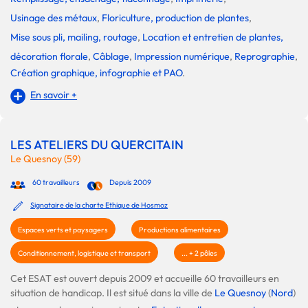
Usinage des métaux
,
Floriculture, production de plantes
,
Mise sous pli, mailing, routage
,
Location et entretien de plantes,
décoration florale
,
Câblage
,
Impression numérique
,
Reprographie
,
Création graphique, infographie et PAO
.
En savoir +
LES ATELIERS DU QUERCITAIN
Le Quesnoy (59)
60 travailleurs
Depuis 2009
Signataire de la charte Ethique de Hosmoz
Espaces verts et paysagers
Productions alimentaires
Conditionnement, logistique et transport
... + 2 pôles
Cet ESAT est ouvert depuis 2009 et accueille 60 travailleurs en
situation de handicap. Il est situé dans la ville de
Le Quesnoy
(
Nord
)