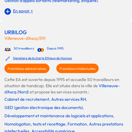
Gestion d'appels sortants (télémarketing, enquête)
.
En savoir +
URBILOG
Villeneuve-d'Ascq (59)
50 travailleurs
Depuis 1995
Signataire de la charte Ethique de Hosmoz
Prestations administratives
Prestations intellectuelles
Cette EA est ouverte depuis 1995 et accueille 50 travailleurs en
situation de handicap. Elle est située dans la ville de
Villeneuve-
d'Ascq
(
Nord
) et propose les services suivants :
Cabinet de recrutement
,
Autres services RH
,
GED (gestion électronique des documents)
,
Développement et maintenance de logiciels et applications
,
Homologation, tests et recettage
,
Formation
,
Autres prestations
intellectuelles
,
Accessibilité numérique
.