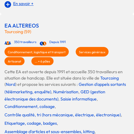
En savoir +
EA ALTEREOS
Tourcoing (59)
350 travailleurs
Depuis 1991
Conditionnement, logistique et transport
Services généraux
Artisanat
... + 6 pôles
Cette EA est ouverte depuis 1991 et accueille 350 travailleurs en
situation de handicap. Elle est située dans la ville de
Tourcoing
(
Nord
) et propose les services suivants :
Gestion d'appels sortants
(télémarketing, enquête)
,
Numérisation
,
GED (gestion
électronique des documents)
,
Saisie informatique
,
Conditionnement, colisage
,
Contrôle qualité, tri (hors mécanique, électrique, électronique)
,
Etiquetage, codage, badges
,
Assemblage d'articles et sous-ensembles, kitting
,