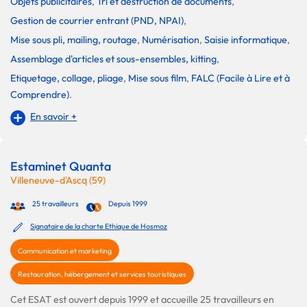
Objets publicitaires
,
Tri et destruction de documents
,
Gestion de courrier entrant (PND, NPAI)
,
Mise sous pli, mailing, routage
,
Numérisation
,
Saisie informatique
,
Assemblage d'articles et sous-ensembles, kitting
,
Etiquetage, collage, pliage
,
Mise sous film
,
FALC (Facile à Lire et à
Comprendre)
.
En savoir +
Estaminet Quanta
Villeneuve-d'Ascq (59)
25 travailleurs
Depuis 1999
Signataire de la charte Ethique de Hosmoz
Communication et marketing
Restauration, hébergement et services touristiques
Cet ESAT est ouvert depuis 1999 et accueille 25 travailleurs en