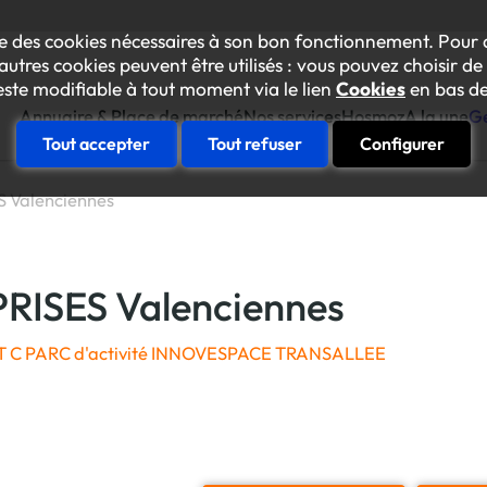
lise des cookies nécessaires à son bon fonctionnement. Pour 
autres cookies peuvent être utilisés : vous pouvez choisir de 
este modifiable à tout moment via le lien
Cookies
en bas de
Annuaire & Place de marché
Nos services
Hosmoz
A la une
Ge
Tout accepter
Tout refuser
Configurer
 Valenciennes
Construire sa feuille de rout
Votre diagnostic "achats inclusif
Se faire accompagner
anorama des prestataires inclusifs
RISES Valenciennes
Une équipe conseil à vos côtés p
oom sur les ESAT et Entreprises Adaptées
Essaimer en interne
T C PARC d'activité INNOVESPACE TRANSALLEE
L’Académie des achats inclusifs
Amélioration continue responsab
La plateforme des achats inclusif
Le collectif Gen’Inlusive
Des événements internes pour mob
Faire connaître