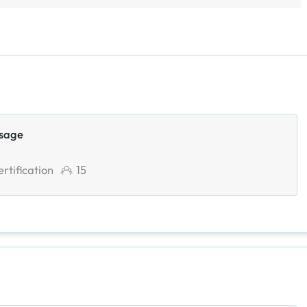
isage
rtification
15