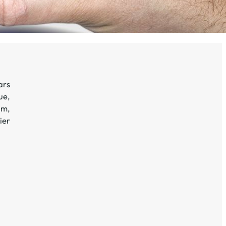
ars
ue
,
ilm
,
ier