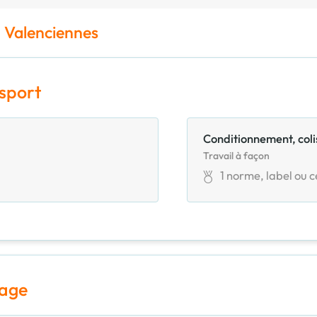
 Valenciennes
nsport
Conditionnement, col
Travail à façon
1
norme, label ou ce
uage