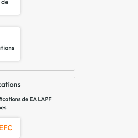
n de
ations
cations
fications de EA L'APF
nes
PEFC