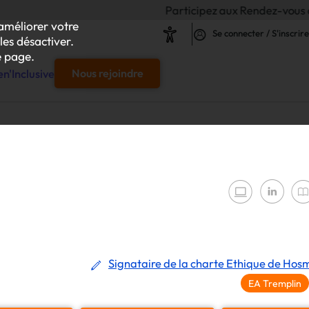
Participez aux Rendez-vous de l'Inclusion 2
améliorer votre
Se connecter / S'inscrire
les désactiver.
 page.
n'Inclusive
Nous rejoindre
e
s & responsables"
our chaque projet d'achat
le
Signataire de la charte Ethique de Hos
s
EA Tremplin
iliser autour de vos achats inclusifs