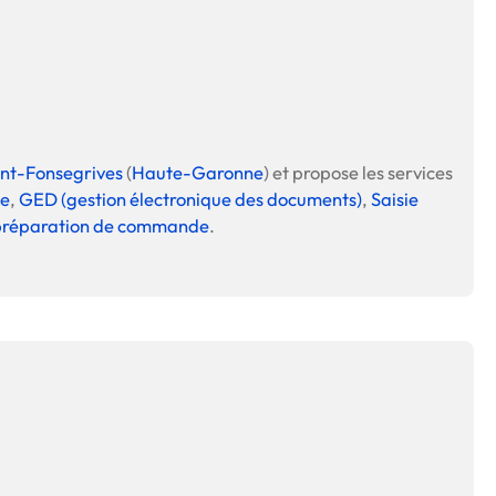
 en matière d'achats inclusifs
nt-Fonsegrives
(
Haute-Garonne
) et propose les services
ge
,
GED (gestion électronique des documents)
,
Saisie
n
 préparation de commande
.
nnalisés
otre croissance »
elles, dédiées au développement commercial
s services de networking
e de nouvelles activités
re pour vos projets de développement