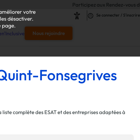
Participez aux Rendez-vous de l'Inclusion 
améliorer votre
Se connecter / S'inscrire
les désactiver.
 page.
n'Inclusive
Nous rejoindre
e
 Quint-Fonsegrives
s & responsables"
our chaque projet d'achat
la liste complète des ESAT et des entreprises adaptées à
le
s
iliser autour de vos achats inclusifs