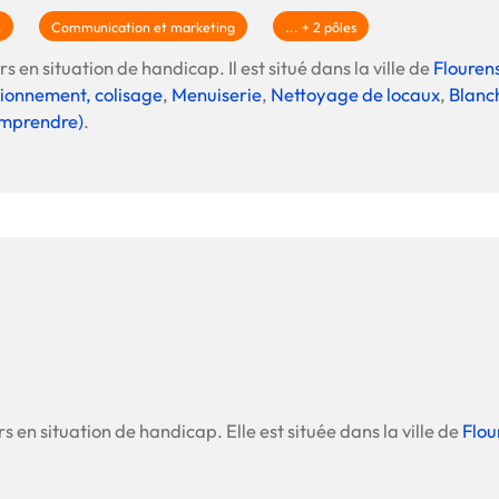
Offre spéciale Groupement
n
Communication et marketing
... + 2 pôles
Vos services enrichis
s en situation de handicap. Il est situé dans la ville de
Flouren
ionnement, colisage
,
Menuiserie
,
Nettoyage de locaux
,
Blanch
Comprendre)
.
s en situation de handicap. Elle est située dans la ville de
Flou