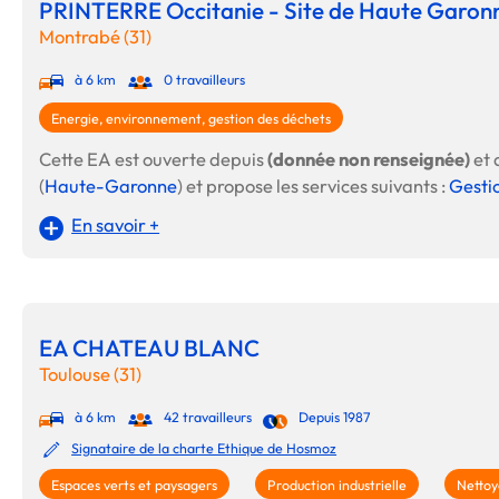
PRINTERRE Occitanie - Site de Haute Garon
Montrabé (31)
à 6 km
0 travailleurs
Energie, environnement, gestion des déchets
Cette EA est ouverte depuis
(donnée non renseignée)
et 
(
Haute-Garonne
) et propose les services suivants :
Gestio
En savoir +
EA CHATEAU BLANC
Toulouse (31)
à 6 km
42 travailleurs
Depuis 1987
Signataire de la charte Ethique de Hosmoz
Espaces verts et paysagers
Production industrielle
Nettoy