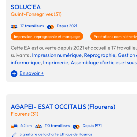
SOLUC'EA
Quint-Fonsegrives (31)
17 travailleurs
Depuis 2021
Impression, reprographie et marquage
Prestations administrativ
Cette EA est ouverte depuis 2021 et accueille 17 travailleu
suivants :
Impression numérique
,
Reprographie
,
Gestion 
informatique
,
Imprimerie
,
Assemblage d'articles et sous
En savoir +
AGAPEI- ESAT OCCITALIS (Flourens)
Flourens (31)
à 2 km
110 travailleurs
Depuis 1971
Signataire de la charte Ethique de Hosmoz