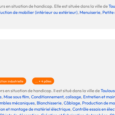
rs en situation de handicap. Elle est située dans la ville de
Tou
uction de mobilier (intérieur ou extérieur)
,
Menuiserie
,
Petite
tion industrielle
... + 4 pôles
s en situation de handicap. Il est situé dans la ville de
Toulous
e
,
Mise sous film
,
Conditionnement, colisage
,
Entretien et mai
embles mécaniques
,
Blanchisserie
,
Câblage
,
Production de mob
ion et montage de matériel électrique
,
Contrôle essais en élec