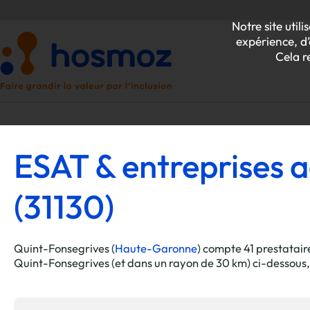
Notre site uti
expérience, d’
Cela r
ESAT & entreprises a
P
(31130)
Z
Quint-Fonsegrives (
Haute-Garonne
) compte 41 prestatair
Quint-Fonsegrives (et dans un rayon de 30 km) ci-dessous, o