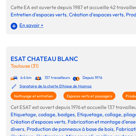
Cette EA est ouverte depuis 1987 et accueille 42 travailleu
Entretien d'espaces verts
,
Création d'espaces verts
,
Prod
En savoir +
ESAT CHATEAU BLANC
Toulouse (31)
à 6 km
137 travailleurs
Depuis 1976
Signataire de la charte Ethique de Hosmoz
Nettoyage et entretien
Espaces verts et paysagers
Produc
Cet ESAT est ouvert depuis 1976 et accueille 137 travailleur
Etiquetage, codage, badges
,
Etiquetage, collage, pliag
Création d'espaces verts
,
Fabrication et montage d'ens
divers
,
Production de panneaux à base de bois
,
Fabricat