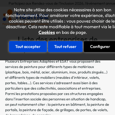
rticipez aux Rendez-vous de l'Inclusion 2026, l'événement annuel dédié aux
Notre site utilise des cookies nécessaires à son bon
fonctionnement. Pour améliorer votre expérience, d’aut
cookies peuvent être utilisés : vous pouvez choisir de le
désactiver. Cela reste modifiable à tout moment via le l
Cookies
en bas de page.
Liste des entreprises de
peinture industrielle
Tout accepter
Tout refuser
Configurer
Plusieurs Entreprises Adaptées et ESAT vous proposent des
services de peinture pour différents types de matériaux
(plastique, bois, métal, acier, aluminium, inox, produits zingués…)
et différents types de mobiliers (meubles d’intérieur, volets,
portes, tables…). Ces services s’adressent aussi bien à des
particuliers que des collectivités, associations et entreprises.
Parmi les prestations proposées par ces structures engagées
dans l’insertion sociale des personnes en situation de handicap,
on peut notamment citer : la peinture en bâtiment, la peinture de
portails, la peinture de façade, de grillages, de portes, de volets,