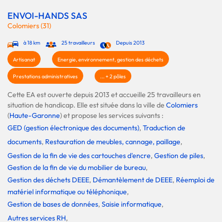
ENVOI-HANDS SAS
Colomiers (31)
à 18 km
25 travailleurs
Depuis 2013
Artisanat
Energie, environnement, gestion des déchets
Prestations administratives
... + 2 pôles
Cette EA est ouverte depuis 2013 et accueille 25 travailleurs en
situation de handicap. Elle est située dans la ville de
Colomiers
(
Haute-Garonne
) et propose les services suivants :
GED (gestion électronique des documents)
,
Traduction de
documents
,
Restauration de meubles, cannage, paillage
,
Gestion de la fin de vie des cartouches d'encre
,
Gestion de piles
,
Gestion de la fin de vie du mobilier de bureau
,
Gestion des déchets DEEE
,
Démantèlement de DEEE
,
Réemploi de
matériel informatique ou téléphonique
,
Gestion de bases de données
,
Saisie informatique
,
Autres services RH
,