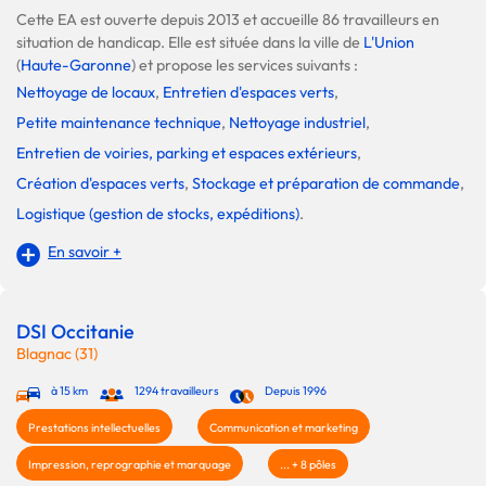
Cette EA est ouverte depuis 2013 et accueille 86 travailleurs en
situation de handicap. Elle est située dans la ville de
L'Union
(
Haute-Garonne
) et propose les services suivants :
Nettoyage de locaux
,
Entretien d'espaces verts
,
Petite maintenance technique
,
Nettoyage industriel
,
Entretien de voiries, parking et espaces extérieurs
,
Création d'espaces verts
,
Stockage et préparation de commande
,
Logistique (gestion de stocks, expéditions)
.
En savoir +
DSI Occitanie
Blagnac (31)
à 15 km
1294 travailleurs
Depuis 1996
Prestations intellectuelles
Communication et marketing
Impression, reprographie et marquage
... + 8 pôles