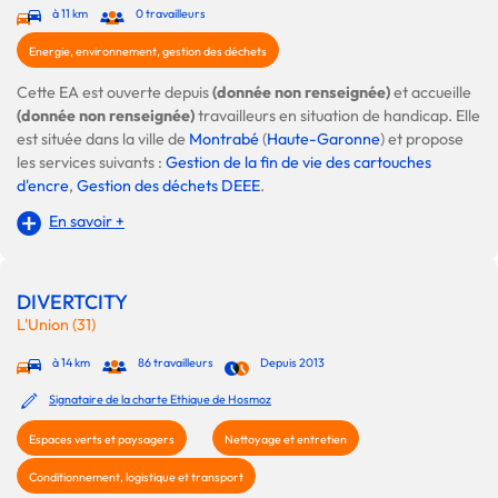
à 11 km
0 travailleurs
Energie, environnement, gestion des déchets
Cette EA est ouverte depuis
(donnée non renseignée)
et accueille
(donnée non renseignée)
travailleurs en situation de handicap. Elle
est située dans la ville de
Montrabé
(
Haute-Garonne
) et propose
les services suivants :
Gestion de la fin de vie des cartouches
d'encre
,
Gestion des déchets DEEE
.
En savoir +
DIVERTCITY
L'Union (31)
à 14 km
86 travailleurs
Depuis 2013
Signataire de la charte Ethique de Hosmoz
Espaces verts et paysagers
Nettoyage et entretien
Conditionnement, logistique et transport