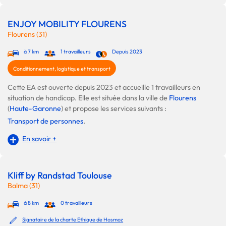
ENJOY MOBILITY FLOURENS
Flourens (31)
à 7 km
1 travailleurs
Depuis 2023
Conditionnement, logistique et transport
Cette EA est ouverte depuis 2023 et accueille 1 travailleurs en
situation de handicap. Elle est située dans la ville de
Flourens
(
Haute-Garonne
) et propose les services suivants :
Transport de personnes
.
En savoir +
Kliff by Randstad Toulouse
Balma (31)
à 8 km
0 travailleurs
Signataire de la charte Ethique de Hosmoz