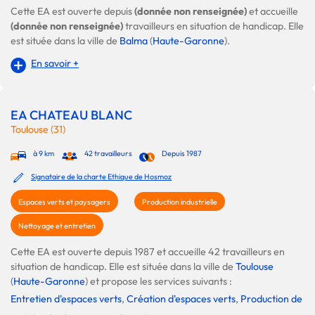
Cette EA est ouverte depuis
(donnée non renseignée)
et accueille
(donnée non renseignée)
travailleurs en situation de handicap. Elle
est située dans la ville de
Balma
(
Haute-Garonne
).
En savoir +
EA CHATEAU BLANC
Toulouse (31)
à 9 km
42 travailleurs
Depuis 1987
Signataire de la charte Ethique de Hosmoz
Espaces verts et paysagers
Production industrielle
Nettoyage et entretien
Cette EA est ouverte depuis 1987 et accueille 42 travailleurs en
situation de handicap. Elle est située dans la ville de
Toulouse
(
Haute-Garonne
) et propose les services suivants :
Entretien d'espaces verts
,
Création d'espaces verts
,
Production de