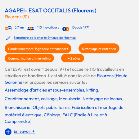
AGAPEI- ESAT OCCITALIS (Flourens)
Flourens (31)
à 7 km
110 travailleurs
Depuis 1971
Signataire de la charte Ethique de Hosmoz
Conditionnement, logistique et transport
Nettoyage et entretien
Communication et marketing
... + 2 pôles
Cet ESAT est ouvert depuis 1971 et accueille 110 travailleurs en
situation de handicap. Il est situé dans la ville de
Flourens
(
Haute-
Garonne
) et propose les services suivants :
Assemblage d'articles et sous-ensembles, kitting
,
Conditionnement, colisage
,
Menuiserie
,
Nettoyage de locaux
,
Blanchisserie
,
Objets publicitaires
,
Fabrication et montage de
matériel électrique
,
Câblage
,
FALC (Facile à Lire et à
Comprendre)
.
En savoir +