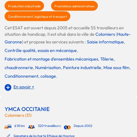
Production industrielle
Prestations administratives
Conditionnement, logistique et transport
Cet ESAT est ouvert depuis 2005 et accueille 55 travailleurs en
situation de handicap. Il est situé dans la ville de
Colomiers
(
Haute-
Garonne
) et propose les services suivants :
Saisie informatique
,
Contrôle qualité, essais en mécanique
,
Fabrication et montage d'ensembles mécaniques
,
Tôlerie,
chaudronnerie
,
Numérisation
,
Peinture industrielle
,
Mise sous film
,
Conditionnement, colisage
.
En savoir +
YMCA OCCITANIE
Colomiers (31)
à 18 km
320 travailleurs
Depuis 2002
Signataire de la charte Ethique de Hosmoz