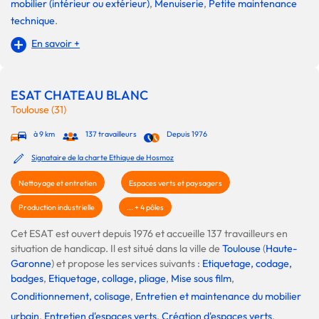
mobilier (intérieur ou extérieur)
,
Menuiserie
,
Petite maintenance
technique
.
En savoir +
ESAT CHATEAU BLANC
Toulouse (31)
à 9 km
137 travailleurs
Depuis 1976
Signataire de la charte Ethique de Hosmoz
Nettoyage et entretien
Espaces verts et paysagers
Production industrielle
... + 4 pôles
Cet ESAT est ouvert depuis 1976 et accueille 137 travailleurs en
situation de handicap. Il est situé dans la ville de
Toulouse
(
Haute-
Garonne
) et propose les services suivants :
Etiquetage, codage,
badges
,
Etiquetage, collage, pliage
,
Mise sous film
,
Conditionnement, colisage
,
Entretien et maintenance du mobilier
urbain
,
Entretien d'espaces verts
,
Création d'espaces verts
,