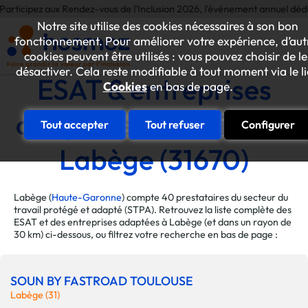
 aux Rendez-vous de l'Inclusion 2026, l'événement annuel dédié aux initiat
Notre site utilise des cookies nécessaires à son bon
fonctionnement. Pour améliorer votre expérience, d’aut
cookies peuvent être utilisés : vous pouvez choisir de le
désactiver. Cela reste modifiable à tout moment via le l
ESAT & entreprises
Cookies
en bas de page.
adaptées de la ville de
Tout accepter
Tout refuser
Configurer
Labège (31670)
Labège (
Haute-Garonne
) compte 40 prestataires du secteur du
travail protégé et adapté (STPA). Retrouvez la liste complète des
ESAT et des entreprises adaptées à Labège (et dans un rayon de
30 km) ci-dessous, ou filtrez votre recherche en bas de page :
SOUN BY FASTROAD TOULOUSE
Labège (31)