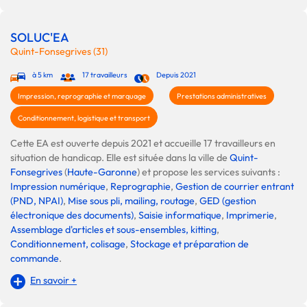
SOLUC'EA
Quint-Fonsegrives (31)
à 5 km
17 travailleurs
Depuis 2021
Impression, reprographie et marquage
Prestations administratives
Conditionnement, logistique et transport
Cette EA est ouverte depuis 2021 et accueille 17 travailleurs en
situation de handicap. Elle est située dans la ville de
Quint-
Fonsegrives
(
Haute-Garonne
) et propose les services suivants :
Impression numérique
,
Reprographie
,
Gestion de courrier entrant
(PND, NPAI)
,
Mise sous pli, mailing, routage
,
GED (gestion
électronique des documents)
,
Saisie informatique
,
Imprimerie
,
Assemblage d'articles et sous-ensembles, kitting
,
Conditionnement, colisage
,
Stockage et préparation de
commande
.
En savoir +