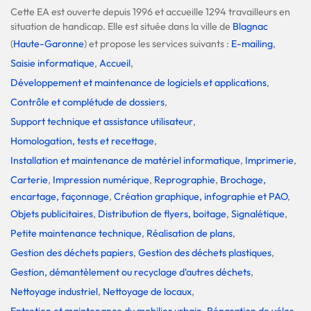
Cette EA est ouverte depuis 1996 et accueille 1294 travailleurs en
situation de handicap. Elle est située dans la ville de
Blagnac
(
Haute-Garonne
) et propose les services suivants :
E-mailing
,
Saisie informatique
,
Accueil
,
Développement et maintenance de logiciels et applications
,
Contrôle et complétude de dossiers
,
Support technique et assistance utilisateur
,
Homologation, tests et recettage
,
Installation et maintenance de matériel informatique
,
Imprimerie
,
Carterie
,
Impression numérique
,
Reprographie
,
Brochage,
encartage, façonnage
,
Création graphique, infographie et PAO
,
Objets publicitaires
,
Distribution de flyers, boitage
,
Signalétique
,
Petite maintenance technique
,
Réalisation de plans
,
Gestion des déchets papiers
,
Gestion des déchets plastiques
,
Gestion, démantèlement ou recyclage d'autres déchets
,
Nettoyage industriel
,
Nettoyage de locaux
,
Entretien et maintenance du mobilier urbain
,
Réparation de vélos
,