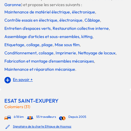
Garonne
) et propose les services suivants :
Maintenance de matériel électrique, électronique
,
Contrôle essais en électrique, électronique
,
Câblage
,
Entretien d'espaces verts
,
Restauration collective interne
,
Assemblage d'articles et sous-ensembles, kitting
,
Etiquetage, collage, pliage
,
Mise sous film
,
Conditionnement, colisage
,
Imprimerie
,
Nettoyage de locaux
,
Fabrication et montage d'ensembles mécaniques
,
Maintenance et réparation mécanique
.
En savoir +
ESAT SAINT-EXUPERY
Colomiers (31)
à 18 km
55 travailleurs
Depuis 2005
Signataire de la charte Ethique de Hosmoz