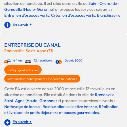
situation de handicap. Il est situé dans la ville de
Saint-Orens-de-
Gameville
(
Haute-Garonne
) et propose les services suivants :
Entretien d'espaces verts
,
Création d'espaces verts
,
Blanchisserie
.
En savoir +
ENTREPRISE DU CANAL
Ramonville-Saint-Agne (31)
à 4 km
12 travailleurs
Depuis 2000
Nettoyage et entretien
Restauration, hébergement et services touristiques
Cette EA est ouverte depuis 2000 et accueille 12 travailleurs en
situation de handicap. Elle est située dans la ville de
Ramonville-
Saint-Agne
(
Haute-Garonne
) et propose les services suivants :
Nettoyage de locaux
,
Restauration collective interne
,
Réalisation
et livraison de petits déjeuners et pauses gourmandes
.
En savoir +