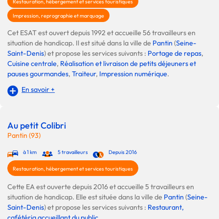
Restauration, hébergement et services touristiques
Impression, reprographie et marquage
Cet ESAT est ouvert depuis 1992 et accueille 56 travailleurs en
situation de handicap. Il est situé dans la ville de
Pantin
(
Seine-
Saint-Denis
) et propose les services suivants :
Portage de repas
,
Cuisine centrale
,
Réalisation et livraison de petits déjeuners et
pauses gourmandes
,
Traiteur
,
Impression numérique
.
En savoir +
Au petit Colibri
Pantin (93)
à 1 km
5 travailleurs
Depuis 2016
Restauration, hébergement et services touristiques
Cette EA est ouverte depuis 2016 et accueille 5 travailleurs en
situation de handicap. Elle est située dans la ville de
Pantin
(
Seine-
Saint-Denis
) et propose les services suivants :
Restaurant,
cafétéria accueillant du public
.