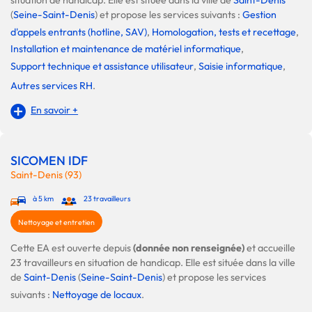
situation de handicap. Elle est située dans la ville de
Saint-Denis
(
Seine-Saint-Denis
) et propose les services suivants :
Gestion
d'appels entrants (hotline, SAV)
,
Homologation, tests et recettage
,
Installation et maintenance de matériel informatique
,
Support technique et assistance utilisateur
,
Saisie informatique
,
Autres services RH
.
En savoir +
SICOMEN IDF
Saint-Denis (93)
à 5 km
23 travailleurs
Nettoyage et entretien
Cette EA est ouverte depuis
(donnée non renseignée)
et accueille
23 travailleurs en situation de handicap. Elle est située dans la ville
de
Saint-Denis
(
Seine-Saint-Denis
) et propose les services
suivants :
Nettoyage de locaux
.