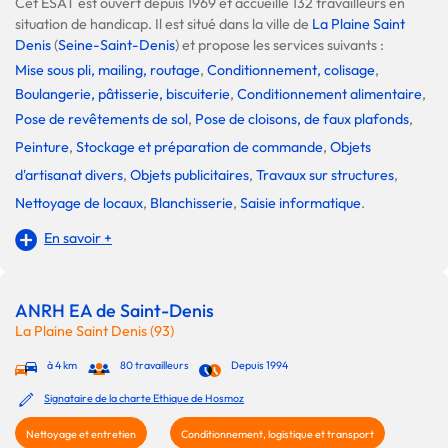
Cet ESAT est ouvert depuis 1969 et accueille 132 travailleurs en
situation de handicap. Il est situé dans la ville de
La Plaine Saint
Denis
(
Seine-Saint-Denis
) et propose les services suivants :
Mise sous pli, mailing, routage
,
Conditionnement, colisage
,
Boulangerie, pâtisserie, biscuiterie
,
Conditionnement alimentaire
,
Pose de revêtements de sol
,
Pose de cloisons, de faux plafonds
,
Peinture
,
Stockage et préparation de commande
,
Objets
d'artisanat divers
,
Objets publicitaires
,
Travaux sur structures
,
Nettoyage de locaux
,
Blanchisserie
,
Saisie informatique
.
En savoir +
ANRH EA de Saint-Denis
La Plaine Saint Denis (93)
à 4 km
80 travailleurs
Depuis 1994
Signataire de la charte Ethique de Hosmoz
Nettoyage et entretien
Conditionnement, logistique et transport