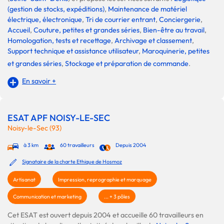
(gestion de stocks, expéditions)
,
Maintenance de matériel
électrique, électronique
,
Tri de courrier entrant
,
Conciergerie
,
Accueil
,
Couture, petites et grandes séries
,
Bien-être au travail
,
Homologation, tests et recettage
,
Archivage et classement
,
Support technique et assistance utilisateur
,
Maroquinerie, petites
et grandes séries
,
Stockage et préparation de commande
.
En savoir +
ESAT APF NOISY-LE-SEC
Noisy-le-Sec (93)
à 3 km
60 travailleurs
Depuis 2004
Signataire de la charte Ethique de Hosmoz
Artisanat
Impression, reprographie et marquage
Communication et marketing
... + 3 pôles
Cet ESAT est ouvert depuis 2004 et accueille 60 travailleurs en