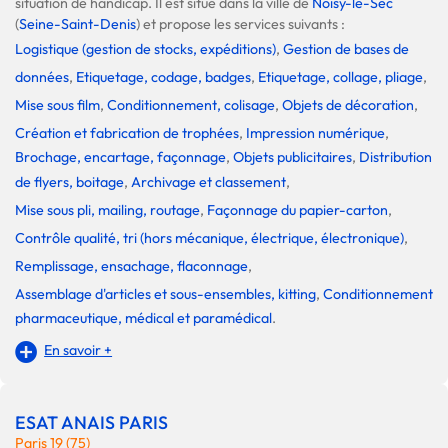
situation de handicap. Il est situé dans la ville de
Noisy-le-Sec
(
Seine-Saint-Denis
) et propose les services suivants :
Logistique (gestion de stocks, expéditions)
,
Gestion de bases de
données
,
Etiquetage, codage, badges
,
Etiquetage, collage, pliage
,
Mise sous film
,
Conditionnement, colisage
,
Objets de décoration
,
Création et fabrication de trophées
,
Impression numérique
,
Brochage, encartage, façonnage
,
Objets publicitaires
,
Distribution
de flyers, boitage
,
Archivage et classement
,
Mise sous pli, mailing, routage
,
Façonnage du papier-carton
,
Contrôle qualité, tri (hors mécanique, électrique, électronique)
,
Remplissage, ensachage, flaconnage
,
Assemblage d'articles et sous-ensembles, kitting
,
Conditionnement
pharmaceutique, médical et paramédical
.
En savoir +
ESAT ANAIS PARIS
Paris 19 (75)