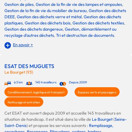
Gestion de piles
,
Gestion de la fin de vie des lampes et ampoules
,
Gestion de la fin de vie du mobilier de bureau
,
Gestion des déchets
DEEE
,
Gestion des déchets verre et métal
,
Gestion des déchets
plastiques
,
Gestion des déchets bois
,
Gestion des déchets textiles
,
Gestion des déchets dangereux
,
Gestion, démantèlement ou
recyclage d'autres déchets
,
Tri et destruction de documents
.
En savoir +
ESAT DES MUGUETS
Le Bourget (93)
à 3 km
145 travailleurs
Depuis 2009
Conditionnement, logistique et transport
Espaces verts et paysagers
Nettoyage et entretien
Cet ESAT est ouvert depuis 2009 et accueille 145 travailleurs en
situation de handicap. Il est situé dans la ville de
Le Bourget
(
Seine-
Saint-Denis
) et propose les services suivants :
Remplissage,
ensachage, flaconnage
,
Etiquetage, codage, badges
,