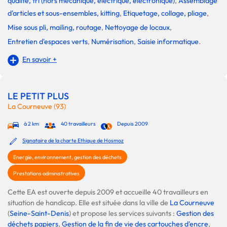
qualité, tri (hors mécanique, électrique, électronique)
,
Assemblage
d'articles et sous-ensembles, kitting
,
Etiquetage, collage, pliage
,
Mise sous pli, mailing, routage
,
Nettoyage de locaux
,
Entretien d'espaces verts
,
Numérisation
,
Saisie informatique
.
En savoir +
LE PETIT PLUS
La Courneuve (93)
à 2 km
40 travailleurs
Depuis 2009
Signataire de la charte Ethique de Hosmoz
Energie, environnement, gestion des déchets
Prestations administratives
Cette EA est ouverte depuis 2009 et accueille 40 travailleurs en
situation de handicap. Elle est située dans la ville de
La Courneuve
(
Seine-Saint-Denis
) et propose les services suivants :
Gestion des
déchets papiers
,
Gestion de la fin de vie des cartouches d'encre
,