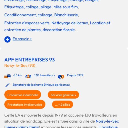
Etiquetage, collage, pliage
,
Mise sous film
,
Conditionnement, colisage
,
Blanchisserie
,
Entretien d'espaces verts
,
Nettoyage de locaux
,
Location et
entretien de plantes, décoration florale
.
En savoir +
APF ENTREPRISES 93
Noisy-le-Sec (93)
à 3 km
130 travailleurs
Depuis 1979
Signataire de la charte Ethique de Hosmoz
Production industrielle
Services généraux
Prestations intellectuelles
... + 2 pôles
Cette EA est ouverte depuis 1979 et accueille 130 travailleurs en
situation de handicap. Elle est située dans la ville de
Noisy-le-Sec
(
Seine-Saint-Denis
) et propose les services suivants :
Logistique