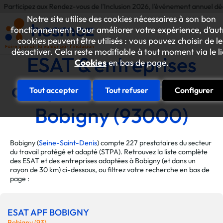
z aux Rendez-vous de l'Inclusion 2026, l'événement annuel dédié aux initi
Notre site utilise des cookies nécessaires à son bon
fonctionnement. Pour améliorer votre expérience, d’aut
cookies peuvent être utilisés : vous pouvez choisir de le
désactiver. Cela reste modifiable à tout moment via le l
ESAT & entreprises
Cookies
en bas de page.
adaptées de la ville de
Tout accepter
Tout refuser
Configurer
Bobigny (93000)
Bobigny (
Seine-Saint-Denis
) compte 227 prestataires du secteur
du travail protégé et adapté (STPA). Retrouvez la liste complète
des ESAT et des entreprises adaptées à Bobigny (et dans un
rayon de 30 km) ci-dessous, ou filtrez votre recherche en bas de
page :
ESAT APF BOBIGNY
Bobigny (93)