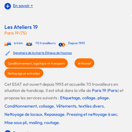
En savoir +
Les Ateliers 19
Paris 19 (75)
à 4 km
70 travailleurs
Depuis 1993
Signataire de la charte Ethique de Hosmoz
Conditionnement, logistique et transport
Artisanat
Nettoyage et entretien
Cet ESAT est ouvert depuis 1993 et accueille 70 travailleurs en
situation de handicap. Il est situé dans la ville de
Paris 19
(
Paris
) et
propose les services suivants :
Etiquetage, collage, pliage
,
Conditionnement, colisage
,
Vêtements, textiles divers
,
Nettoyage de locaux
,
Repassage
,
Pressing et nettoyage à sec
,
Mise sous pli, mailing, routage
.