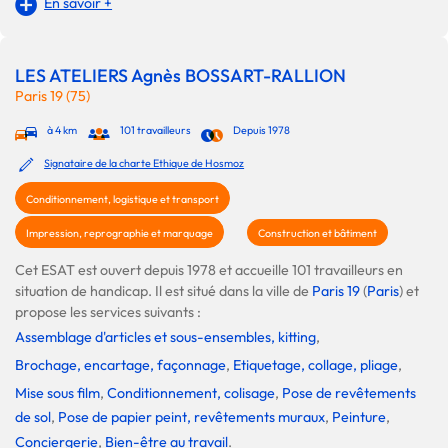
En savoir +
LES ATELIERS Agnès BOSSART-RALLION
Paris 19 (75)
à 4 km
101 travailleurs
Depuis 1978
Signataire de la charte Ethique de Hosmoz
Conditionnement, logistique et transport
Impression, reprographie et marquage
Construction et bâtiment
Cet ESAT est ouvert depuis 1978 et accueille 101 travailleurs en
situation de handicap. Il est situé dans la ville de
Paris 19
(
Paris
) et
propose les services suivants :
Assemblage d'articles et sous-ensembles, kitting
,
Brochage, encartage, façonnage
,
Etiquetage, collage, pliage
,
Mise sous film
,
Conditionnement, colisage
,
Pose de revêtements
de sol
,
Pose de papier peint, revêtements muraux
,
Peinture
,
Conciergerie
,
Bien-être au travail
.