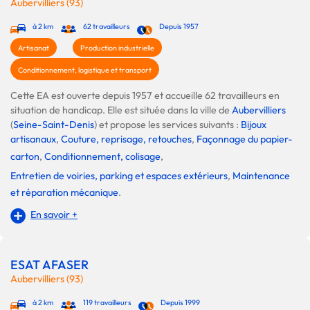
Aubervilliers (93)
à 2 km
62 travailleurs
Depuis 1957
Artisanat
Production industrielle
Conditionnement, logistique et transport
Cette EA est ouverte depuis 1957 et accueille 62 travailleurs en
situation de handicap. Elle est située dans la ville de
Aubervilliers
(
Seine-Saint-Denis
) et propose les services suivants :
Bijoux
artisanaux
,
Couture, reprisage, retouches
,
Façonnage du papier-
carton
,
Conditionnement, colisage
,
Entretien de voiries, parking et espaces extérieurs
,
Maintenance
et réparation mécanique
.
En savoir +
ESAT AFASER
Aubervilliers (93)
à 2 km
119 travailleurs
Depuis 1999