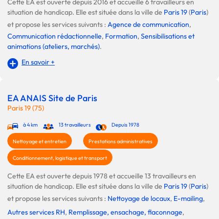
Cette EA est ouverte depuis 2016 et accueille 6 travailleurs en
situation de handicap. Elle est située dans la ville de
Paris 19
(
Paris
)
et propose les services suivants :
Agence de communication
,
Communication rédactionnelle
,
Formation
,
Sensibilisations et
animations (ateliers, marchés)
.
En savoir +
EA ANAIS Site de Paris
Paris 19 (75)
à 4 km
13 travailleurs
Depuis 1978
Nettoyage et entretien
Prestations administratives
Conditionnement, logistique et transport
Cette EA est ouverte depuis 1978 et accueille 13 travailleurs en
situation de handicap. Elle est située dans la ville de
Paris 19
(
Paris
)
et propose les services suivants :
Nettoyage de locaux
,
E-mailing
,
Autres services RH
,
Remplissage, ensachage, flaconnage
,