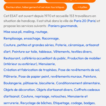
Restauration, hébergement et services touristiques
... + 6 pôles
Cet ESAT est ouvert depuis 1970 et accueille 153 travailleurs en
situation de handicap. Il est situé dans la ville de
Paris 20
(
Paris
) et
propose les services suivants :
Paniers gourmands
,
Mise sous pli, mailing, routage
,
Remplissage, ensachage, flaconnage
,
Couture, petites et grandes séries
,
Poterie, céramique, artisanat
d'art
,
Peinture sur toile, tableaux
,
Vêtements, textiles divers
,
Restaurant, cafétéria accueillant du public
,
Production de mobilier
(intérieur ou extérieur)
,
Menuiserie
,
Création et fabrication de trophées
,
Pose de revêtements de sol
,
Plâtrerie
,
Pose de papier peint, revêtements muraux
,
Peinture
,
Boulangerie, pâtisserie, biscuiterie
,
Conditionnement alimentaire
,
Objets de décoration
,
Objets d'artisanat divers
,
Coffrets cadeaux
d'artisanat
,
Couture, reprisage, retouches
,
Menuiserie et
serrurerie
,
Recyclage de bâches
,
Etiquetage, codage, badges
,