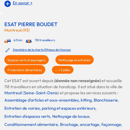
En savoir +
ESAT PIERRE BOUDET
Montreuil (93)
à 5 km
118 travailleurs
Signataire de la charte Ethique de Hosmoz
Espaces verts et paysagers
Nettoyage et entretien
Productions alimentaires
... + 5 pôles
Cet ESAT est ouvert depuis
(donnée non renseignée)
et accueille
118 travailleurs en situation de handicap. Il est situé dans la ville de
Montreuil
(
Seine-Saint-Denis
) et propose les services suivants :
Assemblage d'articles et sous-ensembles, kitting
,
Blanchisserie
,
Entretien de voiries, parking et espaces extérieurs
,
Entretien d'espaces verts
,
Nettoyage de locaux
,
Conditionnement alimentaire
,
Brochage, encartage, façonnage
,