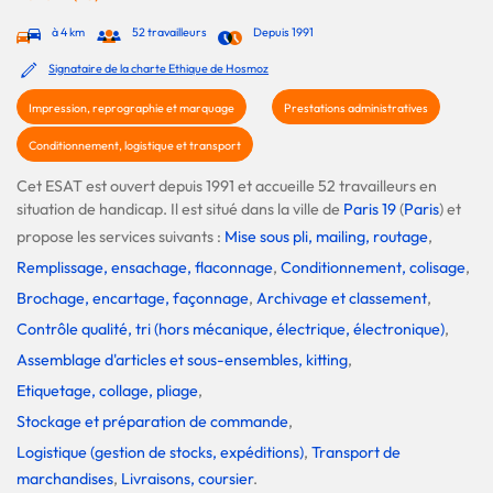
à 4 km
52 travailleurs
Depuis 1991
Signataire de la charte Ethique de Hosmoz
Impression, reprographie et marquage
Prestations administratives
Conditionnement, logistique et transport
Cet ESAT est ouvert depuis 1991 et accueille 52 travailleurs en
situation de handicap. Il est situé dans la ville de
Paris 19
(
Paris
) et
propose les services suivants :
Mise sous pli, mailing, routage
,
Remplissage, ensachage, flaconnage
,
Conditionnement, colisage
,
Brochage, encartage, façonnage
,
Archivage et classement
,
Contrôle qualité, tri (hors mécanique, électrique, électronique)
,
Assemblage d'articles et sous-ensembles, kitting
,
Etiquetage, collage, pliage
,
Stockage et préparation de commande
,
Logistique (gestion de stocks, expéditions)
,
Transport de
marchandises
,
Livraisons, coursier
.