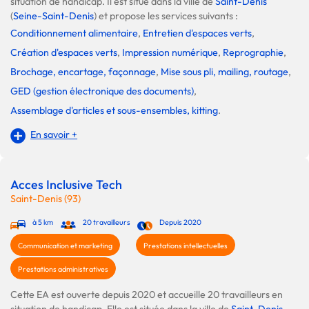
situation de handicap. Il est situé dans la ville de
Saint-Denis
(
Seine-Saint-Denis
) et propose les services suivants :
Conditionnement alimentaire
,
Entretien d'espaces verts
,
Création d'espaces verts
,
Impression numérique
,
Reprographie
,
Brochage, encartage, façonnage
,
Mise sous pli, mailing, routage
,
GED (gestion électronique des documents)
,
Assemblage d'articles et sous-ensembles, kitting
.
En savoir +
Acces Inclusive Tech
Saint-Denis (93)
à 5 km
20 travailleurs
Depuis 2020
Communication et marketing
Prestations intellectuelles
Prestations administratives
Cette EA est ouverte depuis 2020 et accueille 20 travailleurs en