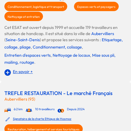
Conditionnement, logistique et transport
Espaces verts et paysagers
Nettoyage et entretien
Cet ESAT est ouvert depuis 1999 et accueille 119 travailleurs en
situation de handicap. Il est situé dans la ville de
Aubervilliers
(
Seine-Saint-Denis
) et propose les services suivants :
Etiquetage,
collage, pliage
,
Conditionnement, colisage
,
Entretien d'espaces verts
,
Nettoyage de locaux
,
Mise sous pli,
mailing, routage
.
En savoir +
TREFLE RESTAURATION - Le marché Français
Aubervilliers (93)
à 2 km
10 travailleurs
Depuis 2024
Signataire de la charte Ethique de Hosmoz
Restauration, hébergement et services touristiques