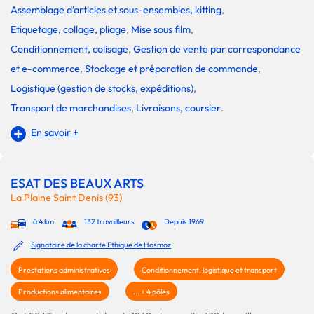
Assemblage d'articles et sous-ensembles, kitting
,
Etiquetage, collage, pliage
,
Mise sous film
,
Conditionnement, colisage
,
Gestion de vente par correspondance
et e-commerce
,
Stockage et préparation de commande
,
Logistique (gestion de stocks, expéditions)
,
Transport de marchandises
,
Livraisons, coursier
.
En savoir +
ESAT DES BEAUX ARTS
La Plaine Saint Denis (93)
à 4 km
132 travailleurs
Depuis 1969
Signataire de la charte Ethique de Hosmoz
Prestations administratives
Conditionnement, logistique et transport
Productions alimentaires
... + 4 pôles