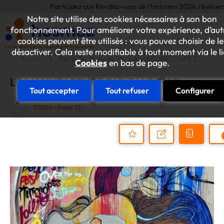
Participez aux Rendez-vous de l'Inclusion 2026, l'événement 
Notre site utilise des cookies nécessaires à son bon
fonctionnement. Pour améliorer votre expérience, d’aut
cookies peuvent être utilisés : vous pouvez choisir de le
désactiver. Cela reste modifiable à tout moment via le l
Accueil
Paris
Paris 19
LA MANUFACTURE DIGITALE
Cookies
en bas de page.
LA MANUFACTURE DIGITALE T1SCH
Tout accepter
Tout refuser
Configurer
16 Rue Mathis
75019 -Paris 19
Demander
Nous
P
un
contacter
Ajouter
devis
au
dossier