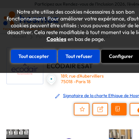
Participez aux Rendez-vous de l'Inclusion 2026, l'événement
Notre site utilise des cookies nécessaires à son bon
fonctionnement. Pour améliorer votre expérience, d’aut
cookies peuvent être utilisés : vous pouvez choisir de le
désactiver. Cela reste modifiable à tout moment via le l
Accueil
Paris
Paris 18
ECODAIR ESAT
Cookies
en bas de page.
Tout accepter
Tout refuser
Configurer
ECODAIR ESAT
189, rue d'Aubervilliers
75018 -Paris 18
Signataire de la charte Ethique de Ho
Demander
Nous
P
un
contacter
Ajouter
devis
au
dossier