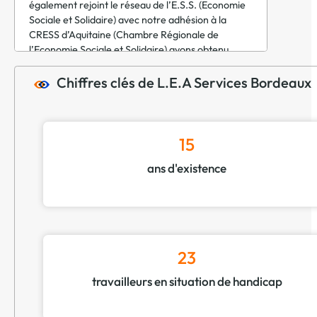
également rejoint le réseau de l’E.S.S. (Economie
Sociale et Solidaire) avec notre adhésion à la
CRESS d’Aquitaine (Chambre Régionale de
l’Economie Sociale et Solidaire) avons obtenu
l’agrément ESUS (Entreprise Solidaire d’Utilité
Sociale).Enfin notre ADN et nos valeurs nous ont
Chiffres clés de L.E.A Services Bordeaux
conduit à mettre en place une démarche R.S.E
(Responsabilité Sociétale des Entreprises) ce qui
nous a permis d’avoir le label Engagé RSE, niveau
Confirmé, en Septembre 2021.
15
ans d'existence
23
travailleurs en situation de handicap