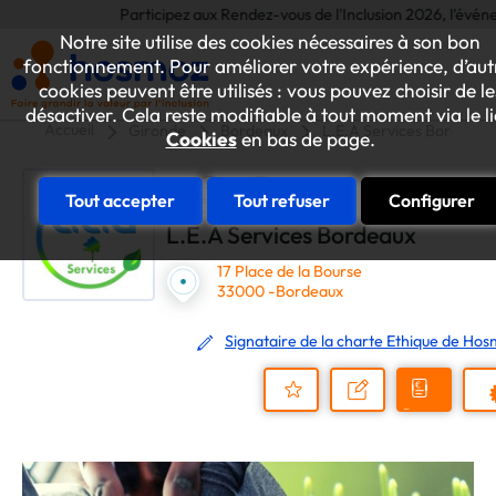
Participez aux Rendez-vous de l'Inclusion 2026, l'événement 
Notre site utilise des cookies nécessaires à son bon
fonctionnement. Pour améliorer votre expérience, d’aut
cookies peuvent être utilisés : vous pouvez choisir de le
désactiver. Cela reste modifiable à tout moment via le l
Accueil
Gironde
Bordeaux
L.E.A Services Bordeaux
Cookies
en bas de page.
Tout accepter
Tout refuser
Configurer
L.E.A Services Bordeaux
17 Place de la Bourse
33000 -Bordeaux
Signataire de la charte Ethique de Ho
Demander
Nous
P
un
contacter
Ajouter
devis
au
dossier