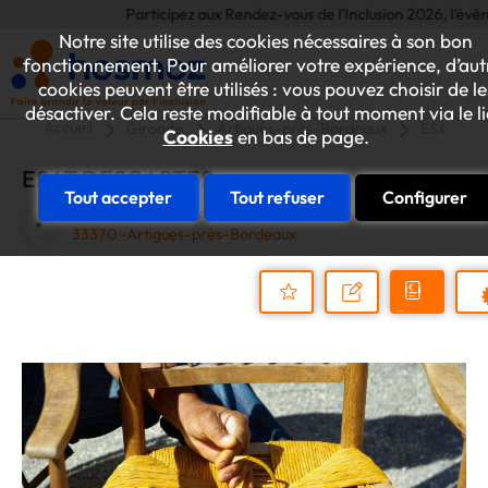
Participez aux Rendez-vous de l'Inclusion 2026, l'événemen
Notre site utilise des cookies nécessaires à son bon
fonctionnement. Pour améliorer votre expérience, d’aut
cookies peuvent être utilisés : vous pouvez choisir de le
désactiver. Cela reste modifiable à tout moment via le l
Accueil
Gironde
Artigues-près-Bordeaux
ESAT DE
Cookies
en bas de page.
ESAT DESCARTES
Tout accepter
Tout refuser
Configurer
15, AVENUE DESCARTES
33370 -Artigues-près-Bordeaux
Demander
Nous
P
un
contacter
Ajouter
devis
au
dossier