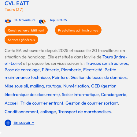
CVL EATT
Tours (37)
20 travailleurs
Depuis 2025
Construction et bâtiment
Prestations administratives
Services généraux
Cette EA est ouverte depuis 2025 et accueille 20 travailleurs en
situation de handicap. Elle est située dans la ville de
Tours
(
Indre-
et-Loire
) et propose les services suivants :
Travaux sur structures
,
Pose de carrelage
,
Plâtrerie
,
Plomberie
,
Electricité
,
Petite
maintenance technique
,
Peinture
,
Gestion de bases de données
,
Mise sous pli, mailing, routage
,
Numérisation
,
GED (gestion
électronique des documents)
,
Saisie informatique
,
Conciergerie
,
Accueil
,
Tri de courrier entrant
,
Gestion de courrier sortant
,
Conditionnement, colisage
,
Transport de marchandises
.
En savoir +