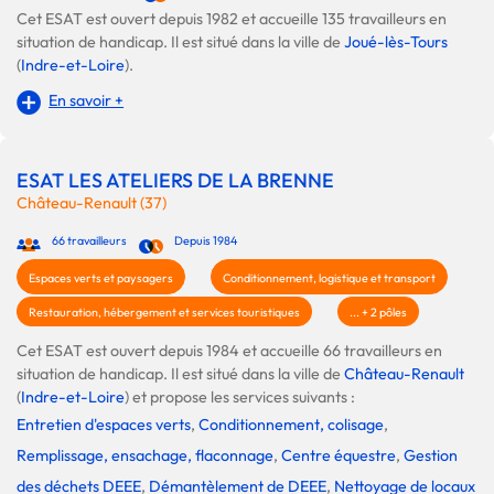
Cet ESAT est ouvert depuis 1982 et accueille 135 travailleurs en
situation de handicap. Il est situé dans la ville de
Joué-lès-Tours
(
Indre-et-Loire
).
En savoir +
ESAT LES ATELIERS DE LA BRENNE
Château-Renault (37)
66 travailleurs
Depuis 1984
Espaces verts et paysagers
Conditionnement, logistique et transport
Restauration, hébergement et services touristiques
... + 2 pôles
Cet ESAT est ouvert depuis 1984 et accueille 66 travailleurs en
situation de handicap. Il est situé dans la ville de
Château-Renault
(
Indre-et-Loire
) et propose les services suivants :
Entretien d'espaces verts
,
Conditionnement, colisage
,
Remplissage, ensachage, flaconnage
,
Centre équestre
,
Gestion
des déchets DEEE
,
Démantèlement de DEEE
,
Nettoyage de locaux