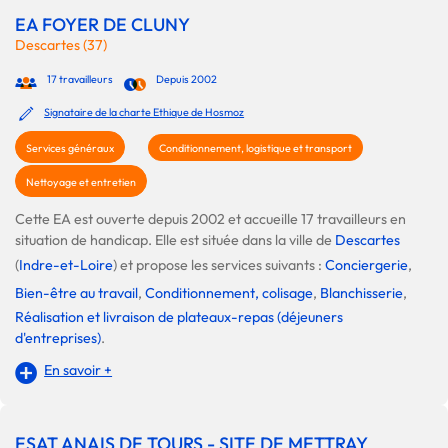
EA FOYER DE CLUNY
Descartes (37)
17 travailleurs
Depuis 2002
Signataire de la charte Ethique de Hosmoz
Services généraux
Conditionnement, logistique et transport
Nettoyage et entretien
Cette EA est ouverte depuis 2002 et accueille 17 travailleurs en
situation de handicap. Elle est située dans la ville de
Descartes
(
Indre-et-Loire
) et propose les services suivants :
Conciergerie
,
Bien-être au travail
,
Conditionnement, colisage
,
Blanchisserie
,
Réalisation et livraison de plateaux-repas (déjeuners
d'entreprises)
.
En savoir +
ESAT ANAIS DE TOURS - SITE DE METTRAY