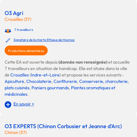
O3 Agri
Crouzilles (37)
7 travailleurs
Signataire de la charte Ethique de Hosmoz
Productions alimentaires
Cette EA est ouverte depuis
(donnée non renseignée)
et accueille
7 travailleurs en situation de handicap. Elle est située dans la ville
de
Crouzilles
(
Indre-et-Loire
) et propose les services suivants :
Apiculture
,
Chocolaterie
,
Confiturerie
,
Conserverie, charcuterie,
plats cuisinés
,
Paniers gourmands
,
Plantes aromatiques et
médicinales
.
En savoir +
O3 EXPERTS (Chinon Corbusier et Jeanne d'Arc)
Chinon (37)