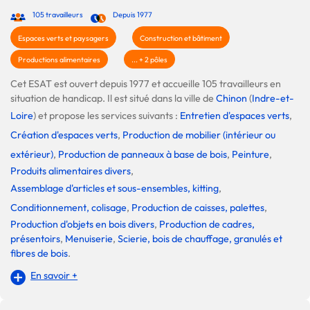
105 travailleurs
Depuis 1977
Espaces verts et paysagers
Construction et bâtiment
Productions alimentaires
... + 2 pôles
Cet ESAT est ouvert depuis 1977 et accueille 105 travailleurs en
situation de handicap. Il est situé dans la ville de
Chinon
(
Indre-et-
Loire
) et propose les services suivants :
Entretien d'espaces verts
,
Création d'espaces verts
,
Production de mobilier (intérieur ou
extérieur)
,
Production de panneaux à base de bois
,
Peinture
,
Produits alimentaires divers
,
Assemblage d'articles et sous-ensembles, kitting
,
Conditionnement, colisage
,
Production de caisses, palettes
,
Production d'objets en bois divers
,
Production de cadres,
présentoirs
,
Menuiserie
,
Scierie, bois de chauffage, granulés et
fibres de bois
.
En savoir +