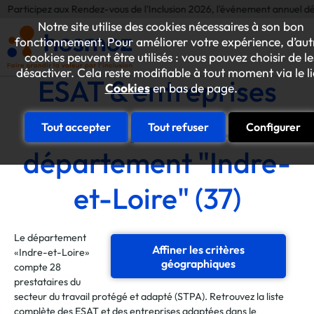
ez aux Rendez-vous de l'Inclusion 2026, l'événement annuel dédié aux initi
Notre site utilise des cookies nécessaires à son bon
fonctionnement. Pour améliorer votre expérience, d’aut
cookies peuvent être utilisés : vous pouvez choisir de le
désactiver. Cela reste modifiable à tout moment via le l
ESAT & entreprises
Cookies
en bas de page.
adaptées du
Tout accepter
Tout refuser
Configurer
département "Indre-
et-Loire" (37)
Le département
Affiner les critères
«Indre-et-Loire»
géographiques
compte 28
prestataires du
secteur du travail protégé et adapté (STPA). Retrouvez la liste
complète des ESAT et des entreprises adaptées dans le