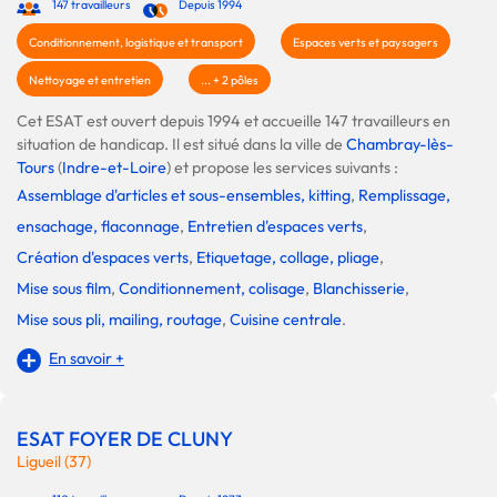
147 travailleurs
Depuis 1994
Conditionnement, logistique et transport
Espaces verts et paysagers
Nettoyage et entretien
... + 2 pôles
Cet ESAT est ouvert depuis 1994 et accueille 147 travailleurs en
situation de handicap. Il est situé dans la ville de
Chambray-lès-
Tours
(
Indre-et-Loire
) et propose les services suivants :
Assemblage d'articles et sous-ensembles, kitting
,
Remplissage,
ensachage, flaconnage
,
Entretien d'espaces verts
,
Création d'espaces verts
,
Etiquetage, collage, pliage
,
Mise sous film
,
Conditionnement, colisage
,
Blanchisserie
,
Mise sous pli, mailing, routage
,
Cuisine centrale
.
En savoir +
ESAT FOYER DE CLUNY
Ligueil (37)