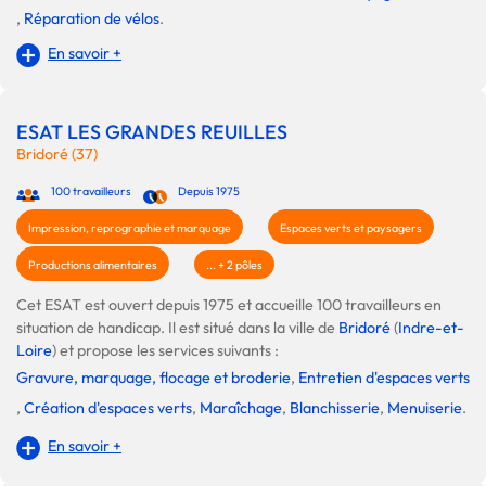
,
Réparation de vélos
.
En savoir +
ESAT LES GRANDES REUILLES
Bridoré (37)
100 travailleurs
Depuis 1975
Impression, reprographie et marquage
Espaces verts et paysagers
Productions alimentaires
... + 2 pôles
Cet ESAT est ouvert depuis 1975 et accueille 100 travailleurs en
situation de handicap. Il est situé dans la ville de
Bridoré
(
Indre-et-
Loire
) et propose les services suivants :
Gravure, marquage, flocage et broderie
,
Entretien d'espaces verts
,
Création d'espaces verts
,
Maraîchage
,
Blanchisserie
,
Menuiserie
.
En savoir +