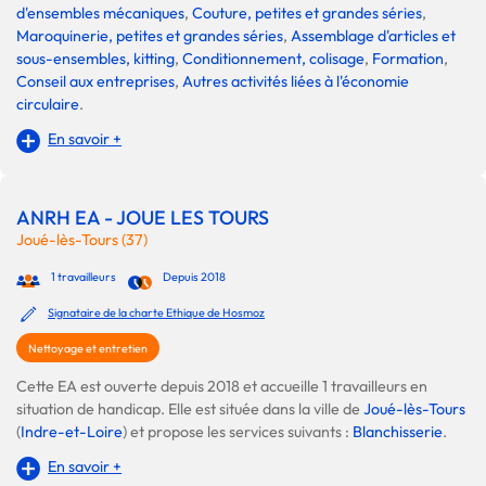
d'ensembles mécaniques
,
Couture, petites et grandes séries
,
Maroquinerie, petites et grandes séries
,
Assemblage d'articles et
sous-ensembles, kitting
,
Conditionnement, colisage
,
Formation
,
Conseil aux entreprises
,
Autres activités liées à l'économie
circulaire
.
En savoir +
ANRH EA - JOUE LES TOURS
Joué-lès-Tours (37)
1 travailleurs
Depuis 2018
Signataire de la charte Ethique de Hosmoz
Nettoyage et entretien
Cette EA est ouverte depuis 2018 et accueille 1 travailleurs en
situation de handicap. Elle est située dans la ville de
Joué-lès-Tours
(
Indre-et-Loire
) et propose les services suivants :
Blanchisserie
.
En savoir +