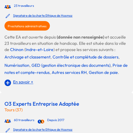
23 travailleurs
Signataire de la charte Ethique de Hosmoz
Prestations administratives
Cette EA est ouverte depuis
(donnée non renseignée)
et accueille
23 travailleurs en situation de handicap. Elle est située dans la ville
de
Chinon
(
Indre-et-Loire
) et propose les services suivants :
Archivage et classement
,
Contrôle et complétude de dossiers
,
Numérisation
,
GED (gestion électronique des documents)
,
Prise de
notes et compte-rendus
,
Autres services RH
,
Gestion de paie
.
En savoir +
O3 Experts Entreprise Adaptée
Tours (37)
60 travailleurs
Depuis 2017
Signataire de la charte Ethique de Hosmoz