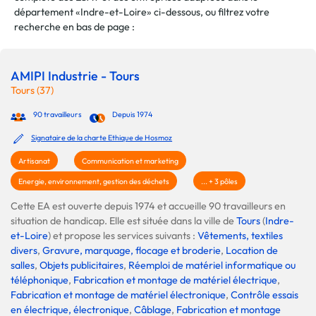
département «Indre-et-Loire» ci-dessous, ou filtrez votre
recherche en bas de page :
AMIPI Industrie - Tours
Tours (37)
90 travailleurs
Depuis 1974
Signataire de la charte Ethique de Hosmoz
Artisanat
Communication et marketing
Energie, environnement, gestion des déchets
... + 3 pôles
Cette EA est ouverte depuis 1974 et accueille 90 travailleurs en
situation de handicap. Elle est située dans la ville de
Tours
(
Indre-
et-Loire
) et propose les services suivants :
Vêtements, textiles
divers
,
Gravure, marquage, flocage et broderie
,
Location de
salles
,
Objets publicitaires
,
Réemploi de matériel informatique ou
téléphonique
,
Fabrication et montage de matériel électrique
,
Fabrication et montage de matériel électronique
,
Contrôle essais
en électrique, électronique
,
Câblage
,
Fabrication et montage