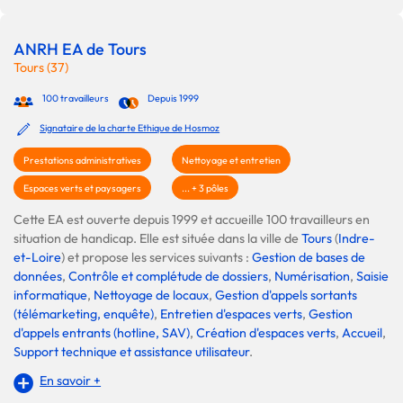
ANRH EA de Tours
Tours (37)
100 travailleurs
Depuis 1999
Signataire de la charte Ethique de Hosmoz
Prestations administratives
Nettoyage et entretien
Espaces verts et paysagers
... + 3 pôles
Cette EA est ouverte depuis 1999 et accueille 100 travailleurs en
situation de handicap. Elle est située dans la ville de
Tours
(
Indre-
et-Loire
) et propose les services suivants :
Gestion de bases de
données
,
Contrôle et complétude de dossiers
,
Numérisation
,
Saisie
informatique
,
Nettoyage de locaux
,
Gestion d'appels sortants
(télémarketing, enquête)
,
Entretien d'espaces verts
,
Gestion
d'appels entrants (hotline, SAV)
,
Création d'espaces verts
,
Accueil
,
Support technique et assistance utilisateur
.
En savoir +