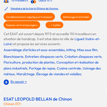
110 travailleurs
Depuis 1973
Signataire de la charte Ethique de Hosmoz
Conditionnement, logistique et transport
Nettoyage et entretien
Espaces verts et paysagers
... + 3 pôles
Cet ESAT est ouvert depuis 1973 et accueille 110 travailleurs en
situation de handicap. Il est situé dans la ville de
Ligueil
(
Indre-et-
Loire
) et propose les services suivants :
Assemblage d'articles et sous-ensembles, kitting
,
Mise sous film
,
Blanchisserie
,
Entretien d'espaces verts
,
Création d'espaces verts
,
Floriculture, production de plantes
,
Conception et réalisation de
plans industriels
,
Portage de repas
,
Cuisine centrale
,
Usinage des
métaux
,
Maraîchage
,
Élevage de viandes et volailles
.
En savoir +
ESAT LEOPOLD BELLAN de Chinon
Chinon (37)