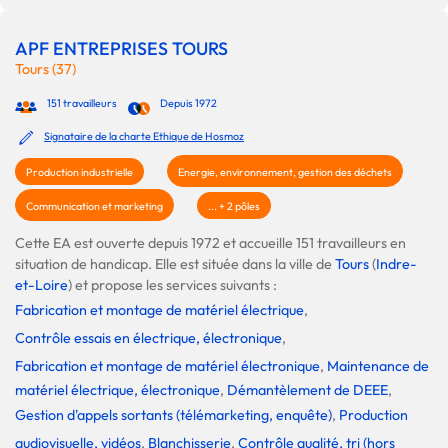
APF ENTREPRISES TOURS
Tours (37)
151 travailleurs
Depuis 1972
Signataire de la charte Ethique de Hosmoz
Production industrielle
Energie, environnement, gestion des déchets
Communication et marketing
... + 2 pôles
Cette EA est ouverte depuis 1972 et accueille 151 travailleurs en
situation de handicap. Elle est située dans la ville de
Tours
(
Indre-
et-Loire
) et propose les services suivants :
Fabrication et montage de matériel électrique
,
Contrôle essais en électrique, électronique
,
Fabrication et montage de matériel électronique
,
Maintenance de
matériel électrique, électronique
,
Démantèlement de DEEE
,
Gestion d'appels sortants (télémarketing, enquête)
,
Production
audiovisuelle, vidéos
,
Blanchisserie
,
Contrôle qualité, tri (hors