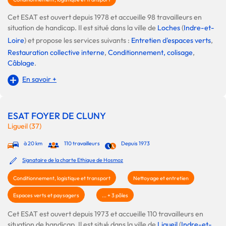
Cet ESAT est ouvert depuis 1978 et accueille 98 travailleurs en
situation de handicap. Il est situé dans la ville de
Loches
(
Indre-et-
Loire
) et propose les services suivants :
Entretien d'espaces verts
,
Restauration collective interne
,
Conditionnement, colisage
,
Câblage
.
En savoir +
ESAT FOYER DE CLUNY
Ligueil (37)
à 20 km
110 travailleurs
Depuis 1973
Signataire de la charte Ethique de Hosmoz
Conditionnement, logistique et transport
Nettoyage et entretien
Espaces verts et paysagers
... + 3 pôles
Cet ESAT est ouvert depuis 1973 et accueille 110 travailleurs en
situation de handicap. Il est situé dans la ville de
Ligueil
(
Indre-et-