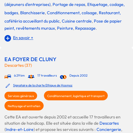
(déjeuners d'entreprises)
,
Portage de repas
,
Etiquetage, codage,
badges
,
Blanchisserie
,
Conditionnement, colisage
,
Restaurant,
cafétéria accueillant du public
,
Cuisine centrale
,
Pose de papier
peint, revêtements muraux
,
Peinture
,
Repassage
.
En savoir +
EA FOYER DE CLUNY
Descartes (37)
à 29 km
17 travailleurs
Depuis 2002
Signataire de la charte Ethique de Hosmoz
Services généraux
Conditionnement, logistique et transport
Nettoyage et entretien
Cette EA est ouverte depuis 2002 et accueille 17 travailleurs en
situation de handicap. Elle est située dans la ville de
Descartes
(
Indre-et-Loire
) et propose les services suivants :
Conciergerie
,