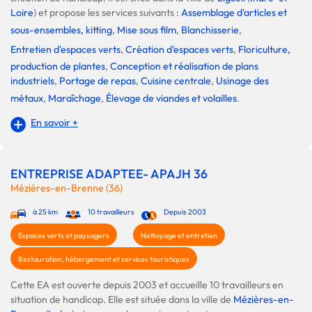
Loire
) et propose les services suivants :
Assemblage d'articles et
sous-ensembles, kitting
,
Mise sous film
,
Blanchisserie
,
Entretien d'espaces verts
,
Création d'espaces verts
,
Floriculture,
production de plantes
,
Conception et réalisation de plans
industriels
,
Portage de repas
,
Cuisine centrale
,
Usinage des
métaux
,
Maraîchage
,
Élevage de viandes et volailles
.
En savoir +
ENTREPRISE ADAPTEE- APAJH 36
Mézières-en-Brenne (36)
à 25 km
10 travailleurs
Depuis 2003
Espaces verts et paysagers
Nettoyage et entretien
Restauration, hébergement et services touristiques
Cette EA est ouverte depuis 2003 et accueille 10 travailleurs en
situation de handicap. Elle est située dans la ville de
Mézières-en-