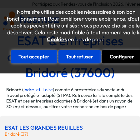
Participez aux Rendez-vous de l'Inclusion 2026, l'événement 
Notre site utilise des cookies nécessaires à son bon
fonctionnement. Pour améliorer votre expérience, d’aut
cookies peuvent être utilisés : vous pouvez choisir de le
désactiver. Cela reste modifiable à tout moment via le l
ESAT & entreprises
Cookies
en bas de page.
adaptées de la ville de
Tout accepter
Tout refuser
Configurer
Bridoré (37600)
Bridoré (
Indre-et-Loire
) compte 6 prestataires du secteur du
travail protégé et adapté (STPA). Retrouvez la liste complète des
ESAT et des entreprises adaptées à Bridoré (et dans un rayon de
30 km) ci-dessous, ou filtrez votre recherche en bas de page :
ESAT LES GRANDES REUILLES
Bridoré (37)