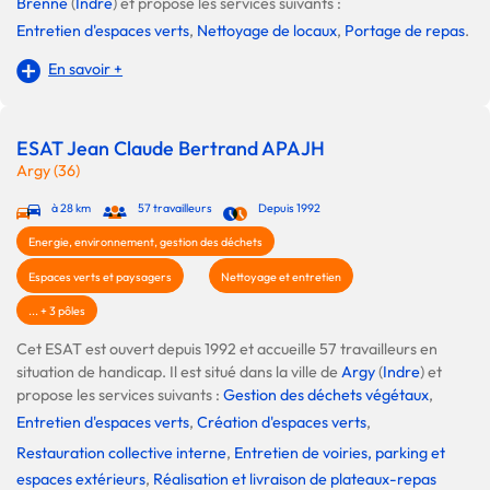
Brenne
(
Indre
) et propose les services suivants :
Entretien d'espaces verts
,
Nettoyage de locaux
,
Portage de repas
.
En savoir +
ESAT Jean Claude Bertrand APAJH
Argy (36)
à 28 km
57 travailleurs
Depuis 1992
Energie, environnement, gestion des déchets
Espaces verts et paysagers
Nettoyage et entretien
... + 3 pôles
Cet ESAT est ouvert depuis 1992 et accueille 57 travailleurs en
situation de handicap. Il est situé dans la ville de
Argy
(
Indre
) et
propose les services suivants :
Gestion des déchets végétaux
,
Entretien d'espaces verts
,
Création d'espaces verts
,
Restauration collective interne
,
Entretien de voiries, parking et
espaces extérieurs
,
Réalisation et livraison de plateaux-repas