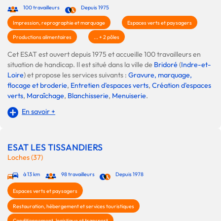
100 travailleurs
Depuis 1975
Impression, reprographie et marquage
Espaces verts et paysagers
Productions alimentaires
... + 2 pôles
Cet ESAT est ouvert depuis 1975 et accueille 100 travailleurs en
situation de handicap. Il est situé dans la ville de
Bridoré
(
Indre-et-
Loire
) et propose les services suivants :
Gravure, marquage,
flocage et broderie
,
Entretien d'espaces verts
,
Création d'espaces
verts
,
Maraîchage
,
Blanchisserie
,
Menuiserie
.
En savoir +
ESAT LES TISSANDIERS
Loches (37)
à 13 km
98 travailleurs
Depuis 1978
Espaces verts et paysagers
Restauration, hébergement et services touristiques
Conditionnement, logistique et transport