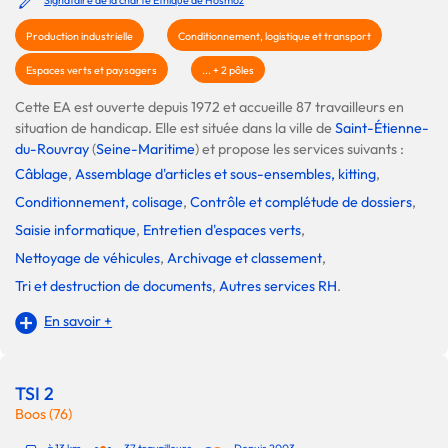
Production industrielle
Conditionnement, logistique et transport
Espaces verts et paysagers
... + 2 pôles
Cette EA est ouverte depuis 1972 et accueille 87 travailleurs en
situation de handicap. Elle est située dans la ville de
Saint-Étienne-
du-Rouvray
(
Seine-Maritime
) et propose les services suivants :
Câblage
,
Assemblage d'articles et sous-ensembles, kitting
,
Conditionnement, colisage
,
Contrôle et complétude de dossiers
,
Saisie informatique
,
Entretien d'espaces verts
,
Nettoyage de véhicules
,
Archivage et classement
,
Tri et destruction de documents
,
Autres services RH
.
En savoir +
TSI 2
Boos (76)