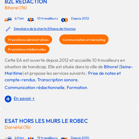
B2L REDACTION
Bihorel (76)
à 7 km
10 travailleurs
Depuis 2012
Signataire de la charte Ethique de Hosmoz
Prestations administratives
Communication et marketing
Prestations intellectuelles
Cette EA est ouverte depuis 2012 et accueille 10 travailleurs en
situation de handicap. Elle est située dans la ville de
Bihorel
(
Seine-
Maritime
) et propose les services suivants :
Prise de notes et
compte-rendus
,
Transcription sonore
,
Communication rédactionnelle
,
Formation
.
En savoir +
ESAT HORS LES MURS LE ROBEC
Darnétal (76)
à 8 km
19 travailleurs
Depuis 2010