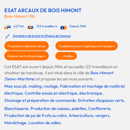
ESAT ARCAUX DE BOIS HIMONT
Bois-Himont (76)
à 27 km
123 travailleurs
Depuis 1964
Signataire de la charte Ethique de Hosmoz
Prestations administratives
Conditionnement, logistique et transport
Espaces verts et paysagers
... + 4 pôles
Cet ESAT est ouvert depuis 1964 et accueille 123 travailleurs en
situation de handicap. Il est situé dans la ville de
Bois-Himont
(
Seine-Maritime
) et propose les services suivants :
Mise sous pli, mailing, routage
,
Fabrication et montage de matériel
électrique
,
Contrôle essais en électrique, électronique
,
Stockage et préparation de commande
,
Entretien d'espaces verts
,
Blanchisserie
,
Production de caisses, palettes
,
Confiturerie
,
Production de jus de fruits ou cidre
,
Arboriculture, vergers
,
Maraîchage
,
Location de salles
.