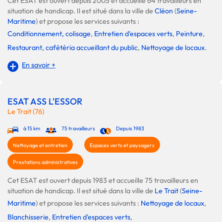
Cet ESAT est ouvert depuis 2005 et accueille 64 travailleurs en
situation de handicap. Il est situé dans la ville de
Cléon
(
Seine-
Maritime
) et propose les services suivants :
Conditionnement, colisage
,
Entretien d'espaces verts
,
Peinture
,
Restaurant, cafétéria accueillant du public
,
Nettoyage de locaux
.
En savoir +
ESAT ASS L'ESSOR
Le Trait (76)
à 15 km
75 travailleurs
Depuis 1983
Nettoyage et entretien
Espaces verts et paysagers
Prestations administratives
Cet ESAT est ouvert depuis 1983 et accueille 75 travailleurs en
situation de handicap. Il est situé dans la ville de
Le Trait
(
Seine-
Maritime
) et propose les services suivants :
Nettoyage de locaux
,
Blanchisserie
,
Entretien d'espaces verts
,