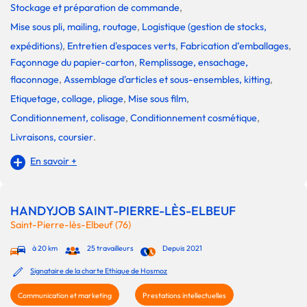
Stockage et préparation de commande
,
Mise sous pli, mailing, routage
,
Logistique (gestion de stocks,
expéditions)
,
Entretien d'espaces verts
,
Fabrication d’emballages
,
Façonnage du papier-carton
,
Remplissage, ensachage,
flaconnage
,
Assemblage d'articles et sous-ensembles, kitting
,
Etiquetage, collage, pliage
,
Mise sous film
,
Conditionnement, colisage
,
Conditionnement cosmétique
,
Livraisons, coursier
.
En savoir +
HANDYJOB SAINT-PIERRE-LÈS-ELBEUF
Saint-Pierre-lès-Elbeuf (76)
à 20 km
25 travailleurs
Depuis 2021
Signataire de la charte Ethique de Hosmoz
Communication et marketing
Prestations intellectuelles