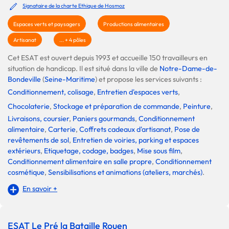
Signataire de la charte Ethique de Hosmoz
Espaces verts et paysagers
Productions alimentaires
Artisanat
... + 4 pôles
Cet ESAT est ouvert depuis 1993 et accueille 150 travailleurs en
situation de handicap. Il est situé dans la ville de
Notre-Dame-de-
Bondeville
(
Seine-Maritime
) et propose les services suivants :
Conditionnement, colisage
,
Entretien d'espaces verts
,
Chocolaterie
,
Stockage et préparation de commande
,
Peinture
,
Livraisons, coursier
,
Paniers gourmands
,
Conditionnement
alimentaire
,
Carterie
,
Coffrets cadeaux d'artisanat
,
Pose de
revêtements de sol
,
Entretien de voiries, parking et espaces
extérieurs
,
Etiquetage, codage, badges
,
Mise sous film
,
Conditionnement alimentaire en salle propre
,
Conditionnement
cosmétique
,
Sensibilisations et animations (ateliers, marchés)
.
En savoir +
ESAT Le Pré la Bataille Rouen