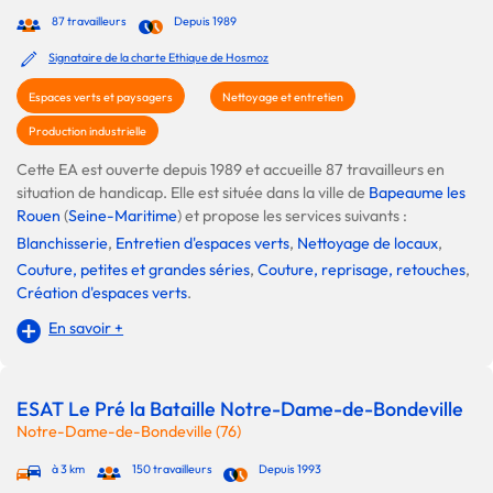
87 travailleurs
Depuis 1989
Signataire de la charte Ethique de Hosmoz
Espaces verts et paysagers
Nettoyage et entretien
Production industrielle
Cette EA est ouverte depuis 1989 et accueille 87 travailleurs en
situation de handicap. Elle est située dans la ville de
Bapeaume les
Rouen
(
Seine-Maritime
) et propose les services suivants :
Blanchisserie
,
Entretien d'espaces verts
,
Nettoyage de locaux
,
Couture, petites et grandes séries
,
Couture, reprisage, retouches
,
Création d'espaces verts
.
En savoir +
ESAT Le Pré la Bataille Notre-Dame-de-Bondeville
Notre-Dame-de-Bondeville (76)
à 3 km
150 travailleurs
Depuis 1993