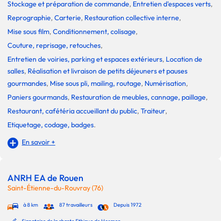
Stockage et préparation de commande
,
Entretien d'espaces verts
,
Reprographie
,
Carterie
,
Restauration collective interne
,
Mise sous film
,
Conditionnement, colisage
,
Couture, reprisage, retouches
,
Entretien de voiries, parking et espaces extérieurs
,
Location de
salles
,
Réalisation et livraison de petits déjeuners et pauses
gourmandes
,
Mise sous pli, mailing, routage
,
Numérisation
,
Paniers gourmands
,
Restauration de meubles, cannage, paillage
,
Restaurant, cafétéria accueillant du public
,
Traiteur
,
Etiquetage, codage, badges
.
En savoir +
ANRH EA de Rouen
Saint-Étienne-du-Rouvray (76)
à 8 km
87 travailleurs
Depuis 1972
Signataire de la charte Ethique de Hosmoz