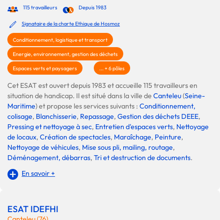
115 travailleurs
Depuis 1983
Signataire de la charte Ethique de Hosmoz
Conditionnement, logistique et transport
Energie, environnement, gestion des déchets
Espaces verts et paysagers
... + 6 pôles
Cet ESAT est ouvert depuis 1983 et accueille 115 travailleurs en
situation de handicap. Il est situé dans la ville de
Canteleu
(
Seine-
Maritime
) et propose les services suivants :
Conditionnement,
colisage
,
Blanchisserie
,
Repassage
,
Gestion des déchets DEEE
,
Pressing et nettoyage à sec
,
Entretien d'espaces verts
,
Nettoyage
de locaux
,
Création de spectacles
,
Maraîchage
,
Peinture
,
Nettoyage de véhicules
,
Mise sous pli, mailing, routage
,
Déménagement, débarras
,
Tri et destruction de documents
.
En savoir +
ESAT IDEFHI
Canteleu (76)