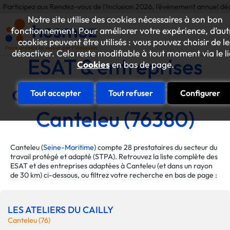
z aux Rendez-vous de l'Inclusion 2026, l'événement annuel dédié aux initia
Notre site utilise des cookies nécessaires à son bon
fonctionnement. Pour améliorer votre expérience, d’aut
cookies peuvent être utilisés : vous pouvez choisir de le
désactiver. Cela reste modifiable à tout moment via le l
ESAT & entreprises
Cookies
en bas de page.
adaptées de la ville de
Tout accepter
Tout refuser
Configurer
Canteleu (76380)
Canteleu (
Seine-Maritime
) compte 28 prestataires du secteur du
travail protégé et adapté (STPA). Retrouvez la liste complète des
ESAT et des entreprises adaptées à Canteleu (et dans un rayon
de 30 km) ci-dessous, ou filtrez votre recherche en bas de page :
LES ATELIERS DU CAILLY
Canteleu (76)