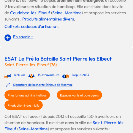
Cette EA est ouverte depuis
(donnée non renseignée)
et accueille
9 travailleurs en situation de handicap. Elle est située dans la ville
de
Caudebec-lès-Elbeuf
(
Seine-Maritime
) et propose les services
suivants :
Produits alimentaires divers
,
Coffrets cadeaux d'artisanat
.
En savoir +
ESAT Le Pré la Bataille Saint Pierre les Elbeuf
Saint-Pierre-lès-Elbeuf (76)
à 20 km
150 travailleurs
Depuis 2013
Signataire de la charte Ethique de Hosmoz
Prestations administratives
Espaces verts et paysagers
Production industrielle
Cet ESAT est ouvert depuis 2013 et accueille 150 travailleurs en
situation de handicap. Il est situé dans la ville de
Saint-Pierre-lès-
Elbeuf
(
Seine-Maritime
) et propose les services suivants :