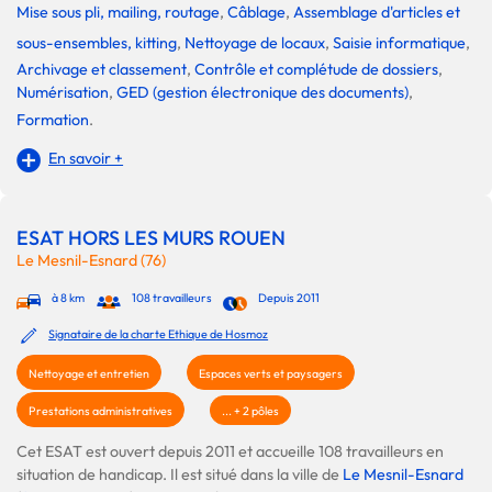
Mise sous pli, mailing, routage
,
Câblage
,
Assemblage d'articles et
sous-ensembles, kitting
,
Nettoyage de locaux
,
Saisie informatique
,
Archivage et classement
,
Contrôle et complétude de dossiers
,
Numérisation
,
GED (gestion électronique des documents)
,
Formation
.
En savoir +
ESAT HORS LES MURS ROUEN
Le Mesnil-Esnard (76)
à 8 km
108 travailleurs
Depuis 2011
Signataire de la charte Ethique de Hosmoz
Nettoyage et entretien
Espaces verts et paysagers
Prestations administratives
... + 2 pôles
Cet ESAT est ouvert depuis 2011 et accueille 108 travailleurs en
situation de handicap. Il est situé dans la ville de
Le Mesnil-Esnard