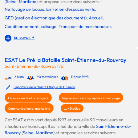
(
Seine-Maritime
) et propose les services suivants :
Nettoyage de locaux
,
Entretien d'espaces verts
,
GED (gestion électronique des documents)
,
Accueil
,
Conditionnement, colisage
,
Transport de marchandises
.
En savoir +
ESAT Le Pré la Bataille Saint-Étienne-du-Rouvray
Saint-Étienne-du-Rouvray (76)
à 8 km
90 travailleurs
Depuis 1993
Signataire de la charte Ethique de Hosmoz
Espaces verts et paysagers
Impression, reprographie et marquage
Communication et marketing
... + 5 pôles
Cet ESAT est ouvert depuis 1993 et accueille 90 travailleurs en
situation de handicap. Il est situé dans la ville de
Saint-Étienne-du-
Rouvray
(
Seine-Maritime
) et propose les services suivants :