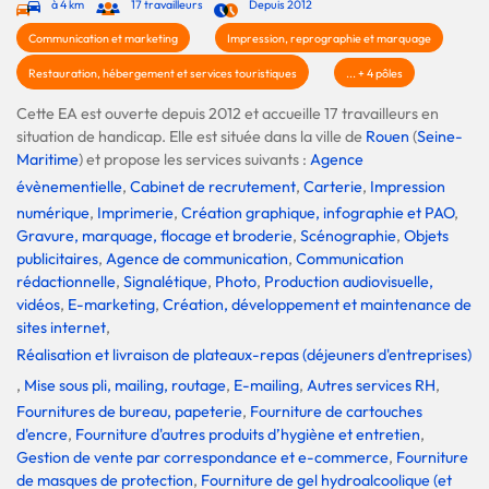
à 4 km
17 travailleurs
Depuis 2012
Communication et marketing
Impression, reprographie et marquage
Restauration, hébergement et services touristiques
... + 4 pôles
Cette EA est ouverte depuis 2012 et accueille 17 travailleurs en
situation de handicap. Elle est située dans la ville de
Rouen
(
Seine-
Maritime
) et propose les services suivants :
Agence
évènementielle
,
Cabinet de recrutement
,
Carterie
,
Impression
numérique
,
Imprimerie
,
Création graphique, infographie et PAO
,
Gravure, marquage, flocage et broderie
,
Scénographie
,
Objets
publicitaires
,
Agence de communication
,
Communication
rédactionnelle
,
Signalétique
,
Photo
,
Production audiovisuelle,
vidéos
,
E-marketing
,
Création, développement et maintenance de
sites internet
,
Réalisation et livraison de plateaux-repas (déjeuners d'entreprises)
,
Mise sous pli, mailing, routage
,
E-mailing
,
Autres services RH
,
Fournitures de bureau, papeterie
,
Fourniture de cartouches
d'encre
,
Fourniture d'autres produits d’hygiène et entretien
,
Gestion de vente par correspondance et e-commerce
,
Fourniture
de masques de protection
,
Fourniture de gel hydroalcoolique (et