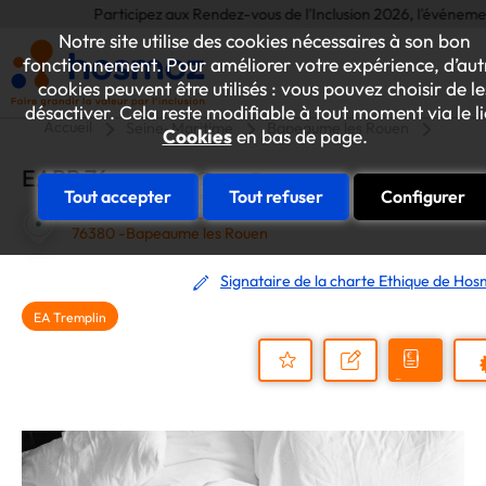
Participez aux Rendez-vous de l'Inclusion 2026, l'événement ann
Notre site utilise des cookies nécessaires à son bon
fonctionnement. Pour améliorer votre expérience, d’aut
cookies peuvent être utilisés : vous pouvez choisir de le
désactiver. Cela reste modifiable à tout moment via le l
Accueil
Seine-Maritime
Bapeaume les Rouen
EAPB 
Cookies
en bas de page.
EAPB 76
Tout accepter
Tout refuser
Configurer
14, RUE DU CANAL
76380 -Bapeaume les Rouen
Signataire de la charte Ethique de Ho
EA Tremplin
Demander
Nous
P
un
contacter
Ajouter
devis
au
dossier