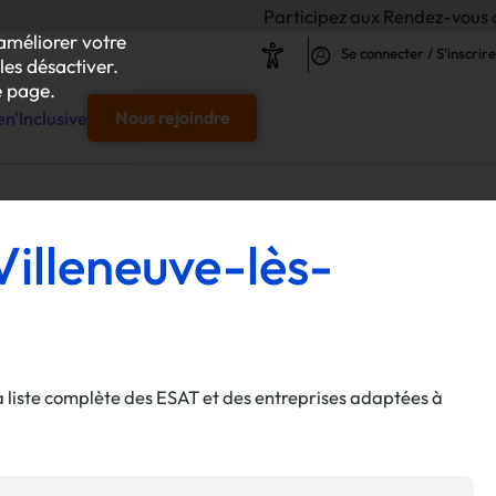
Participez aux Rendez-vous de l'Inclus
améliorer votre
Se connecter / S'inscrire
les désactiver.
 page.
n'Inclusive
Nous rejoindre
e
Villeneuve-lès-
s & responsables"
our chaque projet d'achat
a liste complète des ESAT et des entreprises adaptées à
le
s
iliser autour de vos achats inclusifs