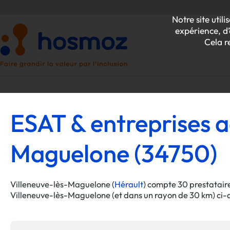
Notre site uti
expérience, d’
Cela r
ESAT & entreprises ad
P
Maguelone (34750)
Z
Villeneuve-lès-Maguelone (
Hérault
) compte 30 prestataire
Villeneuve-lès-Maguelone (et dans un rayon de 30 km) ci-de