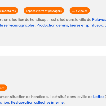
Offre spéciale Groupement
Vos services enrichis
alimentaires
Espaces verts et paysagers
... + 2 pôles
s en situation de handicap. Il est situé dans la ville de
Palavas
de services agricoles
,
Production de vins, bières et spiritueux
,
anat
rs en situation de handicap. Il est situé dans la ville de
Lattes
(
ation
,
Restauration collective interne
.