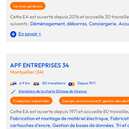
Services généraux
Cette EA est ouverte depuis 2016 et accueille 30 travailleu
suivants :
Déménagement, débarras
,
Conciergerie
,
Accu
En savoir +
APF ENTREPRISES 34
Montpellier (34)
à 9 km
80 travailleurs
Depuis 1971
Signataire de la charte Ethique de Hosmoz
Production industrielle
Energie, environnement, gestion des déc
Cette EA est ouverte depuis 1971 et accueille 80 travailleu
Fabrication et montage de matériel électrique
,
Fabricat
cartouches d'encre
,
Gestion de bases de données
,
Tri et