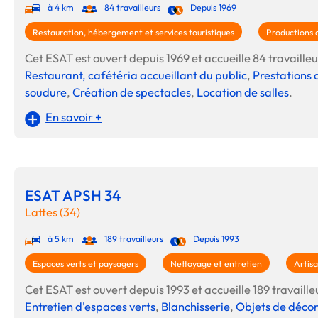
à 4 km
84 travailleurs
Depuis 1969
Restauration, hébergement et services touristiques
Productions 
Cet ESAT est ouvert depuis 1969 et accueille 84 travailleur
Restaurant, cafétéria accueillant du public
,
Prestations 
soudure
,
Création de spectacles
,
Location de salles
.
En savoir +
ESAT APSH 34
Lattes (34)
à 5 km
189 travailleurs
Depuis 1993
Espaces verts et paysagers
Nettoyage et entretien
Artis
Cet ESAT est ouvert depuis 1993 et accueille 189 travailleu
Entretien d'espaces verts
,
Blanchisserie
,
Objets de décor