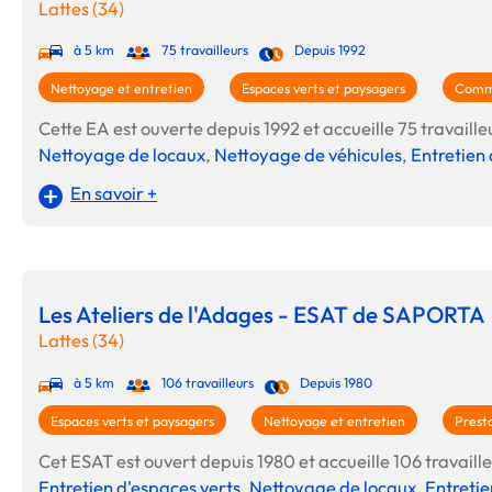
Lattes (34)
à 5 km
75 travailleurs
Depuis 1992
Nettoyage et entretien
Espaces verts et paysagers
Commu
Cette EA est ouverte depuis 1992 et accueille 75 travailleu
Nettoyage de locaux
,
Nettoyage de véhicules
,
Entretien 
En savoir +
Les Ateliers de l'Adages - ESAT de SAPORTA
Lattes (34)
à 5 km
106 travailleurs
Depuis 1980
Espaces verts et paysagers
Nettoyage et entretien
Presta
Cet ESAT est ouvert depuis 1980 et accueille 106 travailleu
Entretien d'espaces verts
,
Nettoyage de locaux
,
Entretie