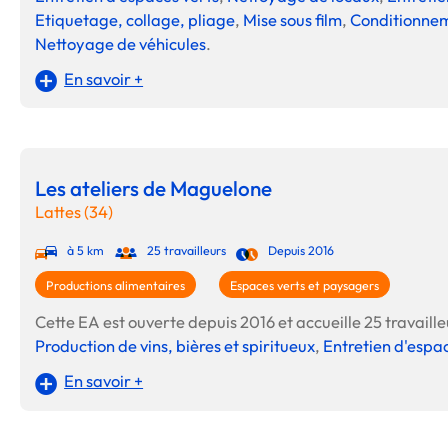
Etiquetage, collage, pliage
,
Mise sous film
,
Conditionnem
Nettoyage de véhicules
.
En savoir +
Les ateliers de Maguelone
Lattes (34)
à 5 km
25 travailleurs
Depuis 2016
Productions alimentaires
Espaces verts et paysagers
Cette EA est ouverte depuis 2016 et accueille 25 travailleu
Production de vins, bières et spiritueux
,
Entretien d'espa
En savoir +