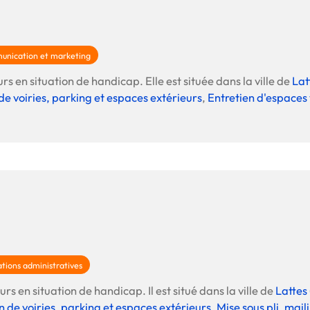
nication et marketing
rs en situation de handicap. Elle est située dans la ville de
Lat
de voiries, parking et espaces extérieurs
,
Entretien d'espaces 
tions administratives
rs en situation de handicap. Il est situé dans la ville de
Lattes
n de voiries, parking et espaces extérieurs
,
Mise sous pli, mail