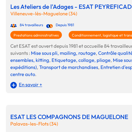
Les Ateliers de l'Adages - ESAT PEYREFICA
Villeneuve-lès-Maguelone (34)
84 travailleurs
Depuis 1981
Prestations administratives
Conditionnement, logistique et tran
Cet ESAT est ouvert depuis 1981 et accueille 84 travailleur
suivants :
Mise sous pli, mailing, routage
,
Contrôle qualité
ensembles, kitting
,
Etiquetage, collage, pliage
,
Mise sous
expéditions)
,
Transport de marchandises
,
Entretien d'es
centre auto
.
En savoir +
ESAT LES COMPAGNONS DE MAGUELONE
Palavas-les-Flots (34)