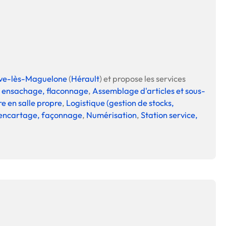
 en matière d'achats inclusifs
uve-lès-Maguelone
(
Hérault
) et propose les services
 ensachage, flaconnage
,
Assemblage d'articles et sous-
n
e en salle propre
,
Logistique (gestion de stocks,
nnalisés
encartage, façonnage
,
Numérisation
,
Station service,
otre croissance »
elles, dédiées au développement commercial
s services de networking
e de nouvelles activités
re pour vos projets de développement