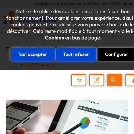
Participez aux Rendez-vous de l'Inclusion 2026, l'événemen
Notre site utilise des cookies nécessaires à son bon
fonctionnement. Pour améliorer votre expérience, d’aut
cookies peuvent être utilisés : vous pouvez choisir de le
désactiver. Cela reste modifiable à tout moment via le l
Accueil
Hérault
Montpellier
TALARON SERVICES
Cookies
en bas de page.
TALARON SERVICES
Tout accepter
Tout refuser
Configurer
501 rue Denis Papin
34000 -Montpellier
Demander
Nous
P
un
contacter
Ajouter
devis
au
dossier