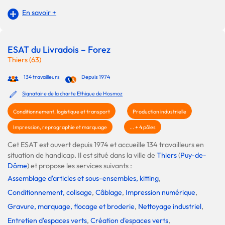
En savoir +
ESAT du Livradois – Forez
Thiers (63)
134 travailleurs
Depuis 1974
Signataire de la charte Ethique de Hosmoz
Conditionnement, logistique et transport
Production industrielle
Impression, reprographie et marquage
... + 4 pôles
Cet ESAT est ouvert depuis 1974 et accueille 134 travailleurs en
situation de handicap. Il est situé dans la ville de
Thiers
(
Puy-de-
Dôme
) et propose les services suivants :
Assemblage d'articles et sous-ensembles, kitting
,
Conditionnement, colisage
,
Câblage
,
Impression numérique
,
Gravure, marquage, flocage et broderie
,
Nettoyage industriel
,
Entretien d'espaces verts
,
Création d'espaces verts
,