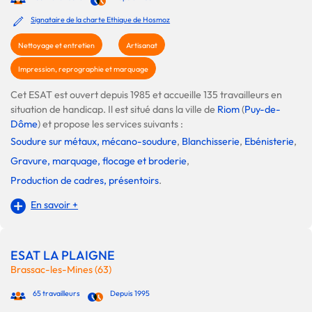
Signataire de la charte Ethique de Hosmoz
Nettoyage et entretien
Artisanat
Impression, reprographie et marquage
Cet ESAT est ouvert depuis 1985 et accueille 135 travailleurs en
situation de handicap. Il est situé dans la ville de
Riom
(
Puy-de-
Dôme
) et propose les services suivants :
Soudure sur métaux, mécano-soudure
,
Blanchisserie
,
Ebénisterie
,
Gravure, marquage, flocage et broderie
,
Production de cadres, présentoirs
.
En savoir +
ESAT LA PLAIGNE
Brassac-les-Mines (63)
65 travailleurs
Depuis 1995