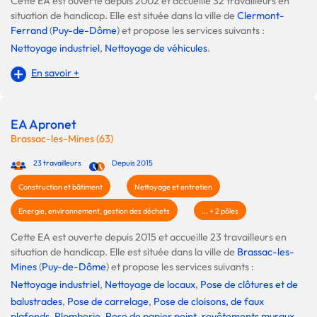
Cette EA est ouverte depuis 2002 et accueille 32 travailleurs en
situation de handicap. Elle est située dans la ville de
Clermont-
Ferrand
(
Puy-de-Dôme
) et propose les services suivants :
Nettoyage industriel
,
Nettoyage de véhicules
.
En savoir +
EA Apronet
Brassac-les-Mines (63)
23 travailleurs
Depuis 2015
Construction et bâtiment
Nettoyage et entretien
Energie, environnement, gestion des déchets
... + 2 pôles
Cette EA est ouverte depuis 2015 et accueille 23 travailleurs en
situation de handicap. Elle est située dans la ville de
Brassac-les-
Mines
(
Puy-de-Dôme
) et propose les services suivants :
Nettoyage industriel
,
Nettoyage de locaux
,
Pose de clôtures et de
balustrades
,
Pose de carrelage
,
Pose de cloisons, de faux
plafonds
,
Plomberie
,
Pose de papier peint, revêtements muraux
,