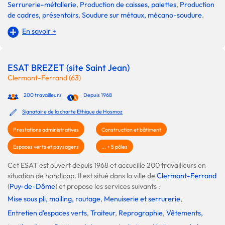
Serrurerie-métallerie
,
Production de caisses, palettes
,
Production
de cadres, présentoirs
,
Soudure sur métaux, mécano-soudure
.
En savoir +
ESAT BREZET (site Saint Jean)
Clermont-Ferrand (63)
200 travailleurs
Depuis 1968
Signataire de la charte Ethique de Hosmoz
Prestations administratives
Construction et bâtiment
Espaces verts et paysagers
... + 5 pôles
Cet ESAT est ouvert depuis 1968 et accueille 200 travailleurs en
situation de handicap. Il est situé dans la ville de
Clermont-Ferrand
(
Puy-de-Dôme
) et propose les services suivants :
Mise sous pli, mailing, routage
,
Menuiserie et serrurerie
,
Entretien d'espaces verts
,
Traiteur
,
Reprographie
,
Vêtements,