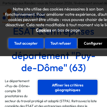
ez aux Rendez-vous de l'Inclusion 2026, l'événement annuel dédié aux initi
Notre site utilise des cookies nécessaires à son bon
fonctionnement. Pour améliorer votre expérience, d’aut
cookies peuvent être utilisés : vous pouvez choisir de le
désactiver. Cela reste modifiable à tout moment via le l
ESAT & entreprises
Cookies
en bas de page.
adaptées du
Tout accepter
Tout refuser
Configurer
département "Puy-
de-Dôme" (63)
Le département
Affiner les critères
«Puy-de-Dôme»
géographiques
compte 38
prestataires du
secteur du travail protégé et adapté (STPA). Retrouvez la liste
complète des ESAT et des entreprises adaptées dans le