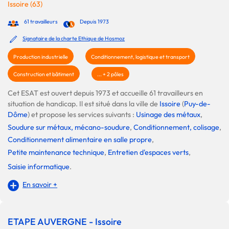
Issoire (63)
61 travailleurs
Depuis 1973
Signataire de la charte Ethique de Hosmoz
Production industrielle
Conditionnement, logistique et transport
Construction et bâtiment
... + 2 pôles
Cet ESAT est ouvert depuis 1973 et accueille 61 travailleurs en
situation de handicap. Il est situé dans la ville de
Issoire
(
Puy-de-
Dôme
) et propose les services suivants :
Usinage des métaux
,
Soudure sur métaux, mécano-soudure
,
Conditionnement, colisage
,
Conditionnement alimentaire en salle propre
,
Petite maintenance technique
,
Entretien d'espaces verts
,
Saisie informatique
.
En savoir +
ETAPE AUVERGNE - Issoire