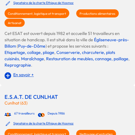
Signataire de la charte Ethique de Hosmoz
Conditionnement, logistique et transport
Productions alimentaires
Artisanat
Cet ESAT est ouvert depuis 1982 et accueille 51 travailleurs en
situation de handicap. Il est situé dans la ville de
Égliseneuve-près-
Billom
(
Puy-de-Dôme
) et propose les services suivants :
Etiquetage, collage, pliage
,
Conserverie, charcuterie, plats
cuisinés
,
Maraîchage
,
Restauration de meubles, cannage, paillage
,
Reprographie
.
En savoir +
E.S.A.T. DE CUNLHAT
Cunlhat (63)
67 travailleurs
Depuis 1986
Signataire de la charte Ethique de Hosmoz
Conditionnement, logistique et transport
Nettoyage et entretien