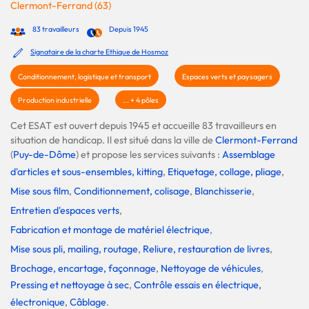
Clermont-Ferrand (63)
83 travailleurs
Depuis 1945
Signataire de la charte Ethique de Hosmoz
Conditionnement, logistique et transport
Espaces verts et paysagers
Production industrielle
... + 4 pôles
Cet ESAT est ouvert depuis 1945 et accueille 83 travailleurs en
situation de handicap. Il est situé dans la ville de
Clermont-Ferrand
(
Puy-de-Dôme
) et propose les services suivants :
Assemblage
d'articles et sous-ensembles, kitting
,
Etiquetage, collage, pliage
,
Mise sous film
,
Conditionnement, colisage
,
Blanchisserie
,
Entretien d'espaces verts
,
Fabrication et montage de matériel électrique
,
Mise sous pli, mailing, routage
,
Reliure, restauration de livres
,
Brochage, encartage, façonnage
,
Nettoyage de véhicules
,
Pressing et nettoyage à sec
,
Contrôle essais en électrique,
électronique
,
Câblage
.