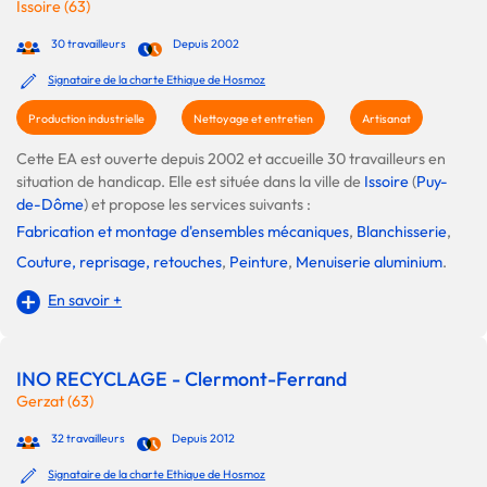
Issoire (63)
30 travailleurs
Depuis 2002
Signataire de la charte Ethique de Hosmoz
Production industrielle
Nettoyage et entretien
Artisanat
Cette EA est ouverte depuis 2002 et accueille 30 travailleurs en
situation de handicap. Elle est située dans la ville de
Issoire
(
Puy-
de-Dôme
) et propose les services suivants :
Fabrication et montage d'ensembles mécaniques
,
Blanchisserie
,
Couture, reprisage, retouches
,
Peinture
,
Menuiserie aluminium
.
En savoir +
INO RECYCLAGE - Clermont-Ferrand
Gerzat (63)
32 travailleurs
Depuis 2012
Signataire de la charte Ethique de Hosmoz