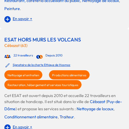
Restaurant, cafétéria accueillant du public
,
Nettoyage de locaux
,
Peinture
.
En savoir +
ESAT HORS MURS LES VOLCANS
Cébazat (63)
22 travailleurs
Depuis 2010
Signataire de la charte Ethique de Hosmoz
Nettoyage et entretien
Productions alimentaires
Restauration, hébergement et services touristiques
Cet ESAT est ouvert depuis 2010 et accueille 22 travailleurs en
situation de handicap. Il est situé dans la ville de
Cébazat
(
Puy-de-
Dôme
) et propose les services suivants :
Nettoyage de locaux
,
Conditionnement alimentaire
,
Traiteur
.
En savoir +