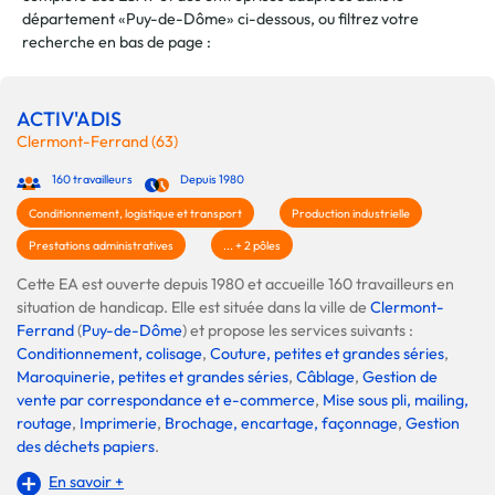
département «Puy-de-Dôme» ci-dessous, ou filtrez votre
recherche en bas de page :
ACTIV'ADIS
Clermont-Ferrand (63)
160 travailleurs
Depuis 1980
Conditionnement, logistique et transport
Production industrielle
Prestations administratives
... + 2 pôles
Cette EA est ouverte depuis 1980 et accueille 160 travailleurs en
situation de handicap. Elle est située dans la ville de
Clermont-
Ferrand
(
Puy-de-Dôme
) et propose les services suivants :
Conditionnement, colisage
,
Couture, petites et grandes séries
,
Maroquinerie, petites et grandes séries
,
Câblage
,
Gestion de
vente par correspondance et e-commerce
,
Mise sous pli, mailing,
routage
,
Imprimerie
,
Brochage, encartage, façonnage
,
Gestion
des déchets papiers
.
En savoir +