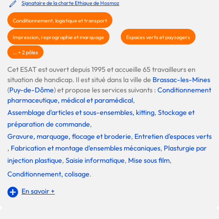
Signataire de la charte Ethique de Hosmoz
Conditionnement, logistique et transport
Impression, reprographie et marquage
Espaces verts et paysagers
... + 2 pôles
Cet ESAT est ouvert depuis 1995 et accueille 65 travailleurs en
situation de handicap. Il est situé dans la ville de
Brassac-les-Mines
(
Puy-de-Dôme
) et propose les services suivants :
Conditionnement
pharmaceutique, médical et paramédical
,
Assemblage d'articles et sous-ensembles, kitting
,
Stockage et
préparation de commande
,
Gravure, marquage, flocage et broderie
,
Entretien d'espaces verts
,
Fabrication et montage d'ensembles mécaniques
,
Plasturgie par
injection plastique
,
Saisie informatique
,
Mise sous film
,
Conditionnement, colisage
.
En savoir +