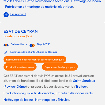
textiles divers
,
Petite maintenance technique
,
Nettoyage de locaux
,
Fabrication et montage de matériel électrique
.
En savoir +
ESAT DE CEYRAN
Saint-Sandoux (63)
54 travailleurs
Depuis 1995
Signataire de la charte Ethique de Hosmoz
Restauration, hébergement et services touristiques
Productions alimentaires
Espaces verts et paysagers
Cet ESAT est ouvert depuis 1995 et accueille 54 travailleurs en
situation de handicap. Il est situé dans la ville de
Saint-Sandoux
(
Puy-de-Dôme
) et propose les services suivants :
Traiteur
,
Production de jus de fruits ou cidre
,
Entretien d'espaces verts
,
Nettoyage de locaux
,
Nettoyage de véhicules
.