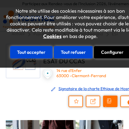
Participez aux Rendez-vous de l'Inclusion 2026, l'événement annuel
Notre site utilise des cookies nécessaires à son bon
fonctionnement. Pour améliorer votre expérience, d’aut
cookies peuvent être utilisés : vous pouvez choisir de le
désactiver. Cela reste modifiable à tout moment via le l
Accueil
Puy-de-Dôme
Clermont-Ferrand
ESAT DU
Cookies
en bas de page.
Tout accepter
Tout refuser
Configurer
ESAT DU CCAS
14 rue d'Enfer
63000 -Clermont-Ferrand
Signataire de la charte Ethique de Ho
Demander
Nous
P
un
contacter
Ajouter
devis
au
dossier