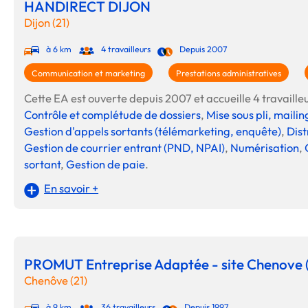
HANDIRECT DIJON
Dijon (21)
à 6 km
4 travailleurs
Depuis 2007
Communication et marketing
Prestations administratives
Cette EA est ouverte depuis 2007 et accueille 4 travailleur
Contrôle et complétude de dossiers
,
Mise sous pli, maili
Gestion d'appels sortants (télémarketing, enquête)
,
Dist
Gestion de courrier entrant (PND, NPAI)
,
Numérisation
,
sortant
,
Gestion de paie
.
En savoir +
PROMUT Entreprise Adaptée - site Chenove
Chenôve (21)
à 9 km
36 travailleurs
Depuis 1997