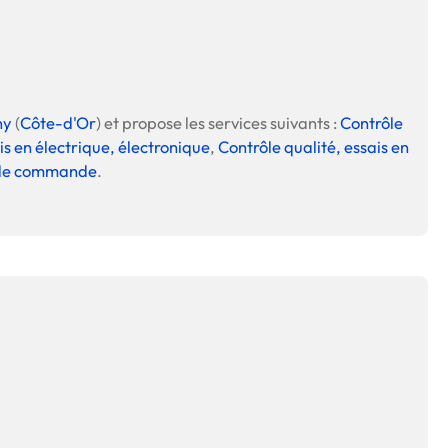
 en matière d'achats inclusifs
ny
(
Côte-d'Or
) et propose les services suivants :
Contrôle
is en électrique, électronique
,
Contrôle qualité, essais en
 de commande
.
n
nnalisés
otre croissance »
elles, dédiées au développement commercial
s services de networking
e de nouvelles activités
re pour vos projets de développement