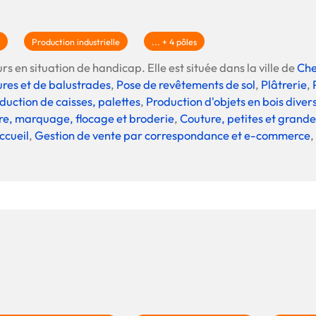
Production industrielle
... + 4 pôles
rs en situation de handicap. Elle est située dans la ville de
Ch
ures et de balustrades
,
Pose de revêtements de sol
,
Plâtrerie
,
duction de caisses, palettes
,
Production d'objets en bois diver
e, marquage, flocage et broderie
,
Couture, petites et grande
ccueil
,
Gestion de vente par correspondance et e-commerce
,