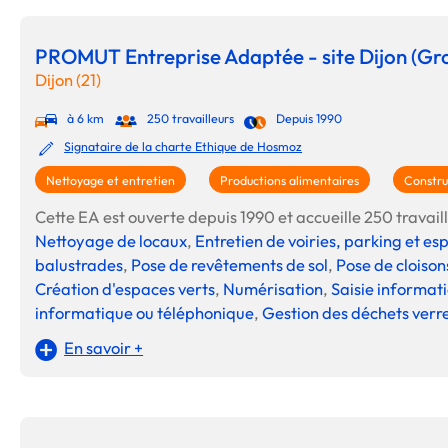
PROMUT Entreprise Adaptée - site Dijon (G
Dijon (21)
à 6 km
250 travailleurs
Depuis 1990
Signataire de la charte Ethique de Hosmoz
Nettoyage et entretien
Productions alimentaires
Constru
Cette EA est ouverte depuis 1990 et accueille 250 travaill
Nettoyage de locaux
,
Entretien de voiries, parking et es
balustrades
,
Pose de revêtements de sol
,
Pose de cloison
Création d'espaces verts
,
Numérisation
,
Saisie informat
informatique ou téléphonique
,
Gestion des déchets verr
En savoir +