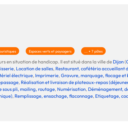
uristiques
Espaces verts et paysagers
... + 7 pôles
rs en situation de handicap. Il est situé dans la ville de
Dijon
(
isserie
,
Location de salles
,
Restaurant, cafétéria accueillant 
ériel électrique
,
Imprimerie
,
Gravure, marquage, flocage et 
epassage
,
Réalisation et livraison de plateaux-repas (déjeuner
e sous pli, mailing, routage
,
Numérisation
,
Déménagement, d
onique)
,
Remplissage, ensachage, flaconnage
,
Etiquetage, co