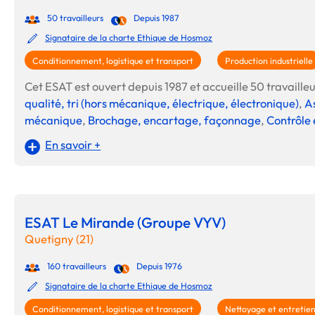
50 travailleurs
Depuis 1987
Signataire de la charte Ethique de Hosmoz
Conditionnement, logistique et transport
Production industrielle
Cet ESAT est ouvert depuis 1987 et accueille 50 travailleur
qualité, tri (hors mécanique, électrique, électronique)
,
As
mécanique
,
Brochage, encartage, façonnage
,
Contrôle 
En savoir +
ESAT Le Mirande (Groupe VYV)
Quetigny (21)
160 travailleurs
Depuis 1976
Signataire de la charte Ethique de Hosmoz
Conditionnement, logistique et transport
Nettoyage et entretie