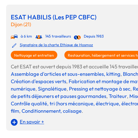
ESAT HABILIS (Les PEP CBFC)
Dijon (21)
à 6 km
145 travailleurs
Depuis 1983
Signataire de la charte Ethique de Hosmoz
Nettoyage et entretien
Restauration, hébergement et services to
Cet ESAT est ouvert depuis 1983 et accueille 145 travailleu
Assemblage d'articles et sous-ensembles, kitting
,
Blanch
Création d'espaces verts
,
Fabrication et montage de mat
numérique
,
Signalétique
,
Pressing et nettoyage à sec
,
R
de petits déjeuners et pauses gourmandes
,
Traiteur
,
Mis
Contrôle qualité, tri (hors mécanique, électrique, électr
film
,
Conditionnement, colisage
.
En savoir +