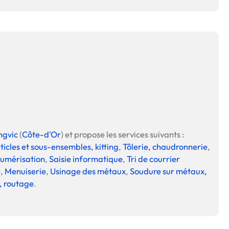
ngvic
(
Côte-d'Or
) et propose les services suivants :
icles et sous-ensembles, kitting
,
Tôlerie, chaudronnerie
,
umérisation
,
Saisie informatique
,
Tri de courrier
)
,
Menuiserie
,
Usinage des métaux
,
Soudure sur métaux,
g, routage
.