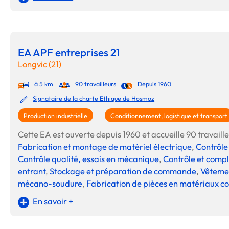
EA APF entreprises 21
Longvic (21)
à 5 km
90 travailleurs
Depuis 1960
Signataire de la charte Ethique de Hosmoz
Production industrielle
Conditionnement, logistique et transport
Cette EA est ouverte depuis 1960 et accueille 90 travailleu
Fabrication et montage de matériel électrique
,
Contrôle 
Contrôle qualité, essais en mécanique
,
Contrôle et compl
entrant
,
Stockage et préparation de commande
,
Vêtemen
mécano-soudure
,
Fabrication de pièces en matériaux c
En savoir +