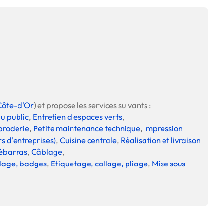
Côte-d'Or
) et propose les services suivants :
du public
,
Entretien d'espaces verts
,
broderie
,
Petite maintenance technique
,
Impression
s d'entreprises)
,
Cuisine centrale
,
Réalisation et livraison
ébarras
,
Câblage
,
dage, badges
,
Etiquetage, collage, pliage
,
Mise sous