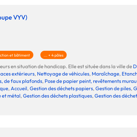
roupe VYV)
ction et bâtiment
... + 4 pôles
eurs en situation de handicap. Elle est située dans la ville de
D
paces extérieurs
,
Nettoyage de véhicules
,
Maraîchage
,
Etanché
s, de faux plafonds
,
Pose de papier peint, revêtements murau
ique
,
Accueil
,
Gestion des déchets papiers
,
Gestion de piles
,
G
e et métal
,
Gestion des déchets plastiques
,
Gestion des déchet