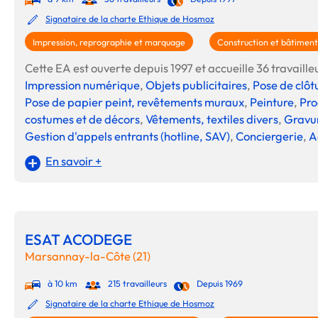
Signataire de la charte Ethique de Hosmoz
Impression, reprographie et marquage
Construction et bâtiment
Cette EA est ouverte depuis 1997 et accueille 36 travailleu
Impression numérique
,
Objets publicitaires
,
Pose de clôt
Pose de papier peint, revêtements muraux
,
Peinture
,
Pro
costumes et de décors
,
Vêtements, textiles divers
,
Gravur
Gestion d'appels entrants (hotline, SAV)
,
Conciergerie
,
A
En savoir +
ESAT ACODEGE
Marsannay-la-Côte (21)
à 10 km
215 travailleurs
Depuis 1969
Signataire de la charte Ethique de Hosmoz