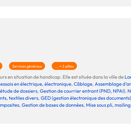
Services généraux
... + 2 pôles
rs en situation de handicap. Elle est située dans la ville de
Lo
essais en électrique, électronique
,
Câblage
,
Assemblage d'art
étude de dossiers
,
Gestion de courrier entrant (PND, NPAI)
,
N
ts, textiles divers
,
GED (gestion électronique des documents
omposites
,
Gestion de bases de données
,
Mise sous pli, mailin