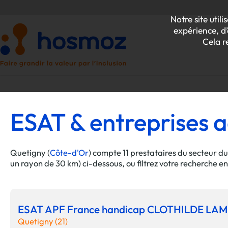
Notre site uti
expérience, d’
Cela r
ESAT & entreprises a
P
Z
Quetigny (
Côte-d'Or
) compte 11 prestataires du secteur d
un rayon de 30 km) ci-dessous, ou filtrez votre recherche e
ESAT APF France handicap CLOTHILDE L
Quetigny (21)