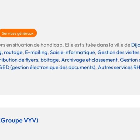
Services généraux
s en situation de handicap. Elle est située dans la ville de
Dij
ng, routage
,
E-mailing
,
Saisie informatique
,
Gestion des visite
ribution de flyers, boitage
,
Archivage et classement
,
Gestion 
GED (gestion électronique des documents)
,
Autres services R
 (Groupe VYV)