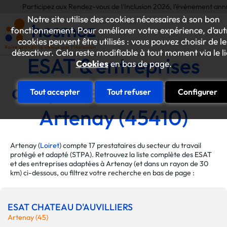
Participez aux Rendez-vous de l'Inclusion 2026, l'événement annuel dédié a
Notre site utilise des cookies nécessaires à son bon
fonctionnement. Pour améliorer votre expérience, d’aut
cookies peuvent être utilisés : vous pouvez choisir de le
désactiver. Cela reste modifiable à tout moment via le l
ESAT & entreprises
Cookies
en bas de page.
adaptées de la ville de
Tout accepter
Tout refuser
Configurer
Artenay (45410)
Artenay (
Loiret
) compte 17 prestataires du secteur du travail
protégé et adapté (STPA). Retrouvez la liste complète des ESAT
et des entreprises adaptées à Artenay (et dans un rayon de 30
km) ci-dessous, ou filtrez votre recherche en bas de page :
ESAT CHATEAU D'AUVILLIERS
Artenay (45)