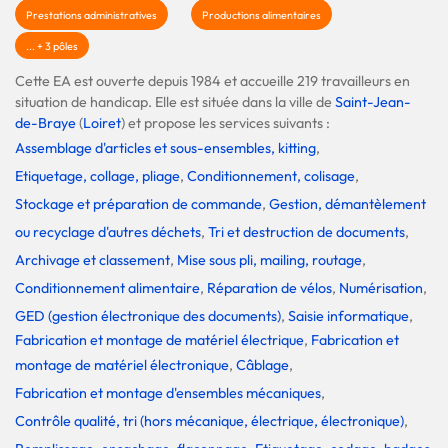
Prestations administratives
Productions alimentaires
... + 3 pôles
Cette EA est ouverte depuis 1984 et accueille 219 travailleurs en
situation de handicap. Elle est située dans la ville de
Saint-Jean-
de-Braye
(
Loiret
) et propose les services suivants :
Assemblage d'articles et sous-ensembles, kitting
,
Etiquetage, collage, pliage
,
Conditionnement, colisage
,
Stockage et préparation de commande
,
Gestion, démantèlement
ou recyclage d'autres déchets
,
Tri et destruction de documents
,
Archivage et classement
,
Mise sous pli, mailing, routage
,
Conditionnement alimentaire
,
Réparation de vélos
,
Numérisation
,
GED (gestion électronique des documents)
,
Saisie informatique
,
Fabrication et montage de matériel électrique
,
Fabrication et
montage de matériel électronique
,
Câblage
,
Fabrication et montage d'ensembles mécaniques
,
Contrôle qualité, tri (hors mécanique, électrique, électronique)
,