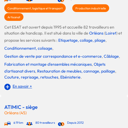
Conditionnement, logistique et transport
Production industrielle
Artisanat
Cet ESAT est ouvert depuis 1995 et accueille 82 travailleurs en
situation de handicap. Il est situé dans la ville de
Orléans
(
Loiret
) et
propose les services suivants :
Etiquetage, collage, pliage
,
Conditionnement, colisage
,
Gestion de vente par correspondance et e-commerce
,
Câblage
,
Fabrication et montage d'ensembles mécaniques
,
Objets
d'artisanat divers
,
Restauration de meubles, cannage, paillage
,
Couture, reprisage, retouches
,
Ebénisterie
.
En savoir +
ATIMIC - siège
Orléans (45)
à 19 km
80 travailleurs
Depuis 2012