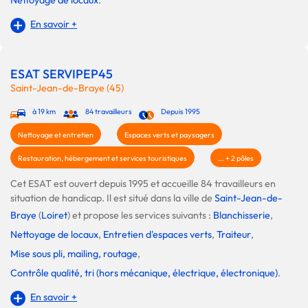
En savoir +
ESAT SERVIPEP45
Saint-Jean-de-Braye (45)
à 19 km
84 travailleurs
Depuis 1995
Nettoyage et entretien
Espaces verts et paysagers
Restauration, hébergement et services touristiques
... + 2 pôles
Cet ESAT est ouvert depuis 1995 et accueille 84 travailleurs en
situation de handicap. Il est situé dans la ville de
Saint-Jean-de-
Braye
(
Loiret
) et propose les services suivants :
Blanchisserie
,
Nettoyage de locaux
,
Entretien d'espaces verts
,
Traiteur
,
Mise sous pli, mailing, routage
,
Contrôle qualité, tri (hors mécanique, électrique, électronique)
.
En savoir +