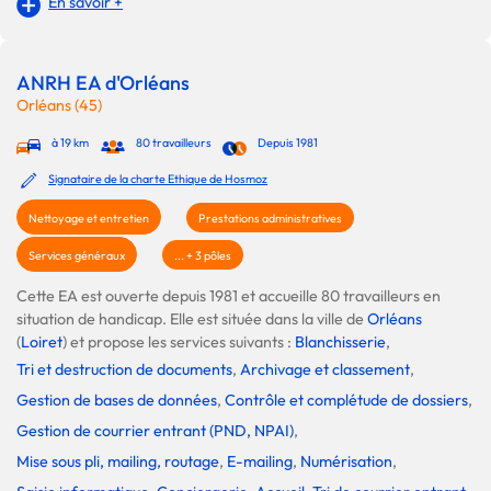
En savoir +
ANRH EA d'Orléans
Orléans (45)
à 19 km
80 travailleurs
Depuis 1981
Signataire de la charte Ethique de Hosmoz
Nettoyage et entretien
Prestations administratives
Services généraux
... + 3 pôles
Cette EA est ouverte depuis 1981 et accueille 80 travailleurs en
situation de handicap. Elle est située dans la ville de
Orléans
(
Loiret
) et propose les services suivants :
Blanchisserie
,
Tri et destruction de documents
,
Archivage et classement
,
Gestion de bases de données
,
Contrôle et complétude de dossiers
,
Gestion de courrier entrant (PND, NPAI)
,
Mise sous pli, mailing, routage
,
E-mailing
,
Numérisation
,