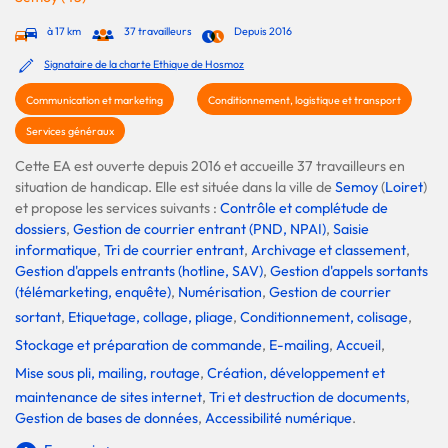
à 17 km
37 travailleurs
Depuis 2016
Signataire de la charte Ethique de Hosmoz
Communication et marketing
Conditionnement, logistique et transport
Services généraux
Cette EA est ouverte depuis 2016 et accueille 37 travailleurs en
situation de handicap. Elle est située dans la ville de
Semoy
(
Loiret
)
et propose les services suivants :
Contrôle et complétude de
dossiers
,
Gestion de courrier entrant (PND, NPAI)
,
Saisie
informatique
,
Tri de courrier entrant
,
Archivage et classement
,
Gestion d'appels entrants (hotline, SAV)
,
Gestion d'appels sortants
(télémarketing, enquête)
,
Numérisation
,
Gestion de courrier
sortant
,
Etiquetage, collage, pliage
,
Conditionnement, colisage
,
Stockage et préparation de commande
,
E-mailing
,
Accueil
,
Mise sous pli, mailing, routage
,
Création, développement et
maintenance de sites internet
,
Tri et destruction de documents
,
Gestion de bases de données
,
Accessibilité numérique
.