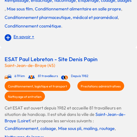
Remplissage, ensachage, flaconnage
,
Etiquetage, codage, badges
,
Mise sous film
,
Conditionnement alimentaire en salle propre
,
Conditionnement pharmaceutique, médical et paramédical
,
Conditionnement cosmétique
.
En savoir +
ESAT Paul Lebreton - Site Denis Papin
Saint-Jean-de-Braye (45)
à 19 km
81 travailleurs
Depuis 1982
Conditionnement, logistique et transport
Prestations administratives
Nettoyage et entretien
Cet ESAT est ouvert depuis 1982 et accueille 81 travailleurs en
situation de handicap. Il est situé dans la ville de
Saint-Jean-de-
Braye
(
Loiret
) et propose les services suivants :
Conditionnement, colisage
,
Mise sous pli, mailing, routage
,
Nettoyage de locaux
.