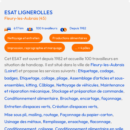
ESAT LIGNEROLLES
Fleury-les-Aubrais (45)
à 17 km
100 travailleurs
Depuis 1982
Nettoyage et entretien
Productions alimentaires
Impression, reprographie et marquage
... + 4 pôles
Cet ESAT est ouvert depuis 1982 et accueille 100 travailleurs en
situation de handicap. Il est situé dans la ville de
Fleury-les-Aubrais
(
Loiret
) et propose les services suivants :
Etiquetage, codage,
badges
,
Etiquetage, collage, pliage
,
Assemblage d'articles et sous-
ensembles, kitting
,
Câblage
,
Nettoyage de véhicules
,
Maintenance
et réparation mécanique
,
Stockage et préparation de commande
,
Conditionnement alimentaire
,
Brochage, encartage, façonnage
,
Entretien d'espaces verts
,
Création d'espaces verts
,
Mise sous pli, mailing, routage
,
Façonnage du papier-carton
,
Usinage des métaux
,
Remplissage, ensachage, flaconnage
,
Conditionnement, colisage
,
Conditionnement alimentaire en salle