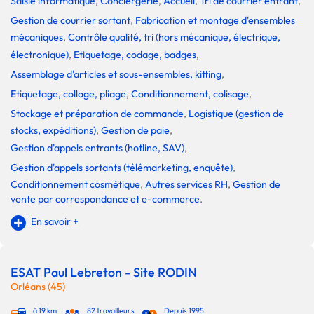
Saisie informatique
,
Conciergerie
,
Accueil
,
Tri de courrier entrant
,
Gestion de courrier sortant
,
Fabrication et montage d'ensembles
mécaniques
,
Contrôle qualité, tri (hors mécanique, électrique,
électronique)
,
Etiquetage, codage, badges
,
Assemblage d'articles et sous-ensembles, kitting
,
Etiquetage, collage, pliage
,
Conditionnement, colisage
,
Stockage et préparation de commande
,
Logistique (gestion de
stocks, expéditions)
,
Gestion de paie
,
Gestion d'appels entrants (hotline, SAV)
,
Gestion d'appels sortants (télémarketing, enquête)
,
Conditionnement cosmétique
,
Autres services RH
,
Gestion de
vente par correspondance et e-commerce
.
En savoir +
ESAT Paul Lebreton - Site RODIN
Orléans (45)
à 19 km
82 travailleurs
Depuis 1995