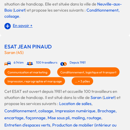
situation de handicap. Elle est située dans la ville de
Neuville-aux-
Bois
(
Loiret
) et propose les services suivants :
Conditionnement,
colisage
.
En savoir +
ESAT JEAN PINAUD
Saran (45)
à 14 km
100 travailleurs
Depuis 1981
Communication et marketing
Conditionnement, logistique et transport
Impression, reprographie et marquage
... + 3 pôles
Cet ESAT est ouvert depuis 1981 et accueille 100 travailleurs en
situation de handicap. Il est situé dans la ville de
Saran
(
Loiret
) et
propose les services suivants :
Location de salles
,
Conditionnement, colisage
,
Impression numérique
,
Brochage,
encartage, façonnage
,
Mise sous pli, mailing, routage
,
Entretien d'espaces verts
,
Production de mobilier (intérieur ou