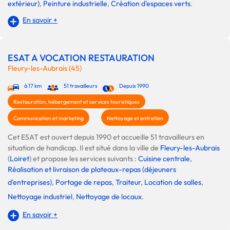
extérieur)
,
Peinture industrielle
,
Création d'espaces verts
.
En savoir +
ESAT A VOCATION RESTAURATION
Fleury-les-Aubrais (45)
à 17 km
51 travailleurs
Depuis 1990
Restauration, hébergement et services touristiques
Communication et marketing
Nettoyage et entretien
Cet ESAT est ouvert depuis 1990 et accueille 51 travailleurs en
situation de handicap. Il est situé dans la ville de
Fleury-les-Aubrais
(
Loiret
) et propose les services suivants :
Cuisine centrale
,
Réalisation et livraison de plateaux-repas (déjeuners
d'entreprises)
,
Portage de repas
,
Traiteur
,
Location de salles
,
Nettoyage industriel
,
Nettoyage de locaux
.
En savoir +