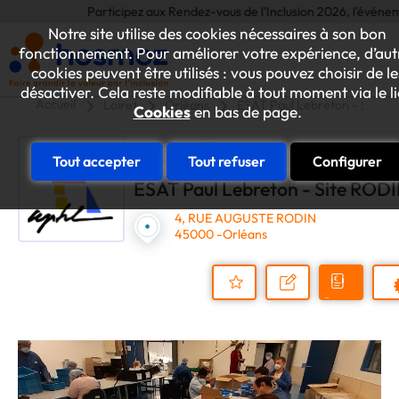
Participez aux Rendez-vous de l'Inclusion 2026, l'événement an
Notre site utilise des cookies nécessaires à son bon
fonctionnement. Pour améliorer votre expérience, d’aut
cookies peuvent être utilisés : vous pouvez choisir de le
désactiver. Cela reste modifiable à tout moment via le l
Accueil
Loiret
Orléans
ESAT Paul Lebreton - Site 
Cookies
en bas de page.
Tout accepter
Tout refuser
Configurer
ESAT Paul Lebreton - Site ROD
4, RUE AUGUSTE RODIN
45000 -Orléans
Demander
Nous
P
un
contacter
Ajouter
devis
au
dossier