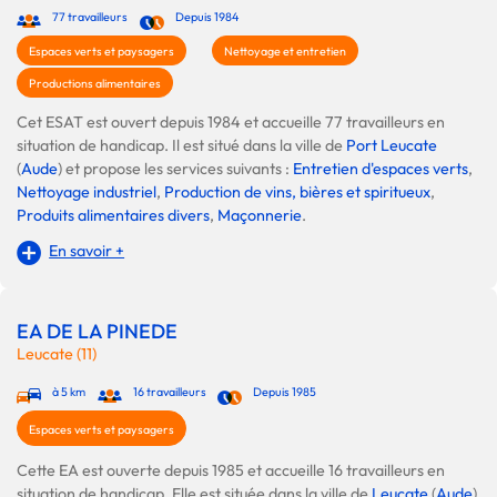
77 travailleurs
Depuis 1984
Espaces verts et paysagers
Nettoyage et entretien
Productions alimentaires
Cet ESAT est ouvert depuis 1984 et accueille 77 travailleurs en
situation de handicap. Il est situé dans la ville de
Port Leucate
(
Aude
) et propose les services suivants :
Entretien d'espaces verts
,
Nettoyage industriel
,
Production de vins, bières et spiritueux
,
Produits alimentaires divers
,
Maçonnerie
.
En savoir +
EA DE LA PINEDE
Leucate (11)
à 5 km
16 travailleurs
Depuis 1985
Espaces verts et paysagers
Cette EA est ouverte depuis 1985 et accueille 16 travailleurs en
situation de handicap. Elle est située dans la ville de
Leucate
(
Aude
)