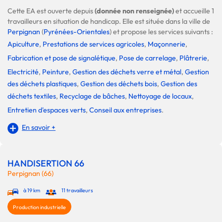
Cette EA est ouverte depuis
(donnée non renseignée)
et accueille 1
travailleurs en situation de handicap. Elle est située dans la ville de
Perpignan
(
Pyrénées-Orientales
) et propose les services suivants :
Apiculture
,
Prestations de services agricoles
,
Maçonnerie
,
Fabrication et pose de signalétique
,
Pose de carrelage
,
Plâtrerie
,
Electricité
,
Peinture
,
Gestion des déchets verre et métal
,
Gestion
des déchets plastiques
,
Gestion des déchets bois
,
Gestion des
déchets textiles
,
Recyclage de bâches
,
Nettoyage de locaux
,
Entretien d'espaces verts
,
Conseil aux entreprises
.
En savoir +
HANDISERTION 66
Perpignan (66)
à 19 km
11 travailleurs
Production industrielle