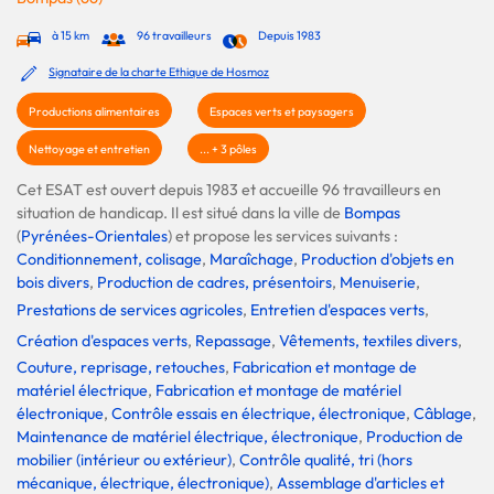
à 15 km
96 travailleurs
Depuis 1983
Signataire de la charte Ethique de Hosmoz
Productions alimentaires
Espaces verts et paysagers
Nettoyage et entretien
... + 3 pôles
Cet ESAT est ouvert depuis 1983 et accueille 96 travailleurs en
situation de handicap. Il est situé dans la ville de
Bompas
(
Pyrénées-Orientales
) et propose les services suivants :
Conditionnement, colisage
,
Maraîchage
,
Production d'objets en
bois divers
,
Production de cadres, présentoirs
,
Menuiserie
,
Prestations de services agricoles
,
Entretien d'espaces verts
,
Création d'espaces verts
,
Repassage
,
Vêtements, textiles divers
,
Couture, reprisage, retouches
,
Fabrication et montage de
matériel électrique
,
Fabrication et montage de matériel
électronique
,
Contrôle essais en électrique, électronique
,
Câblage
,
Maintenance de matériel électrique, électronique
,
Production de
mobilier (intérieur ou extérieur)
,
Contrôle qualité, tri (hors
mécanique, électrique, électronique)
,
Assemblage d'articles et