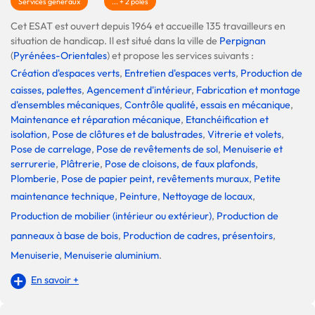
Services généraux
... + 2 pôles
Cet ESAT est ouvert depuis 1964 et accueille 135 travailleurs en
situation de handicap. Il est situé dans la ville de
Perpignan
(
Pyrénées-Orientales
) et propose les services suivants :
Création d'espaces verts
,
Entretien d'espaces verts
,
Production de
caisses, palettes
,
Agencement d'intérieur
,
Fabrication et montage
d'ensembles mécaniques
,
Contrôle qualité, essais en mécanique
,
Maintenance et réparation mécanique
,
Etanchéification et
isolation
,
Pose de clôtures et de balustrades
,
Vitrerie et volets
,
Pose de carrelage
,
Pose de revêtements de sol
,
Menuiserie et
serrurerie
,
Plâtrerie
,
Pose de cloisons, de faux plafonds
,
Plomberie
,
Pose de papier peint, revêtements muraux
,
Petite
maintenance technique
,
Peinture
,
Nettoyage de locaux
,
Production de mobilier (intérieur ou extérieur)
,
Production de
panneaux à base de bois
,
Production de cadres, présentoirs
,
Menuiserie
,
Menuiserie aluminium
.
En savoir +