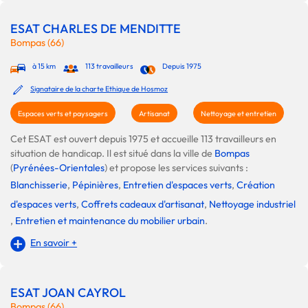
ESAT CHARLES DE MENDITTE
Bompas (66)
à 15 km
113 travailleurs
Depuis 1975
Signataire de la charte Ethique de Hosmoz
Espaces verts et paysagers
Artisanat
Nettoyage et entretien
Cet ESAT est ouvert depuis 1975 et accueille 113 travailleurs en
situation de handicap. Il est situé dans la ville de
Bompas
(
Pyrénées-Orientales
) et propose les services suivants :
Blanchisserie
,
Pépinières
,
Entretien d'espaces verts
,
Création
d'espaces verts
,
Coffrets cadeaux d'artisanat
,
Nettoyage industriel
,
Entretien et maintenance du mobilier urbain
.
En savoir +
ESAT JOAN CAYROL
Bompas (66)