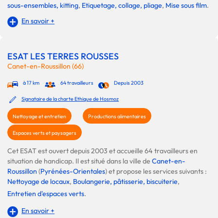
sous-ensembles, kitting
,
Etiquetage, collage, pliage
,
Mise sous film
.
En savoir +
ESAT LES TERRES ROUSSES
Canet-en-Roussillon (66)
à 17 km
64 travailleurs
Depuis 2003
Signataire de la charte Ethique de Hosmoz
Nettoyage et entretien
Productions alimentaires
Espaces verts et paysagers
Cet ESAT est ouvert depuis 2003 et accueille 64 travailleurs en
situation de handicap. Il est situé dans la ville de
Canet-en-
Roussillon
(
Pyrénées-Orientales
) et propose les services suivants :
Nettoyage de locaux
,
Boulangerie, pâtisserie, biscuiterie
,
Entretien d'espaces verts
.
En savoir +