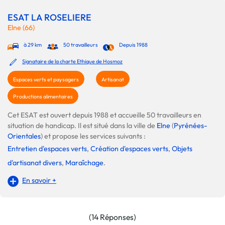
ESAT LA ROSELIERE
Elne (66)
à 29 km
50 travailleurs
Depuis 1988
Signataire de la charte Ethique de Hosmoz
Espaces verts et paysagers
Artisanat
Productions alimentaires
Cet ESAT est ouvert depuis 1988 et accueille 50 travailleurs en
situation de handicap. Il est situé dans la ville de
Elne
(
Pyrénées-
Orientales
) et propose les services suivants :
Entretien d'espaces verts
,
Création d'espaces verts
,
Objets
d'artisanat divers
,
Maraîchage
.
En savoir +
(14 Réponses)