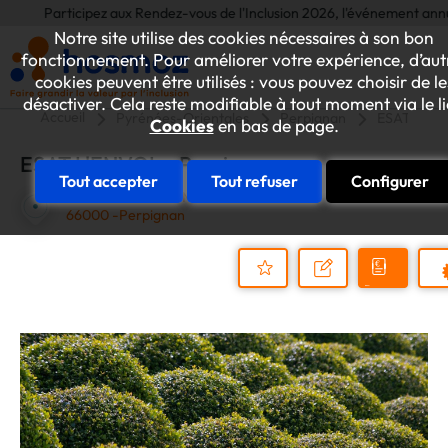
Participez aux Rendez-vous de l'Inclusion 2026, l'événement annuel dédié
Notre site utilise des cookies nécessaires à son bon
fonctionnement. Pour améliorer votre expérience, d’aut
cookies peuvent être utilisés : vous pouvez choisir de le
désactiver. Cela reste modifiable à tout moment via le l
Accueil
Pyrénées-Orientales
Perpignan
ESAT L'EN
Cookies
en bas de page.
ESAT L'ENVOL - Perpignan
Tout accepter
Tout refuser
Configurer
2094 CHEMIN DE MAILLOLES
66000 -Perpignan
Demander
Nous
P
un
contacter
Ajouter
devis
au
dossier