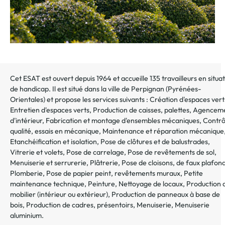
Cet ESAT est ouvert depuis 1964 et accueille 135 travailleurs en situa
de handicap. Il est situé dans la ville de
Perpignan
(
Pyrénées-
Orientales
) et propose les services suivants :
Création d'espaces vert
Entretien d'espaces verts
,
Production de caisses, palettes
,
Agencem
d'intérieur
,
Fabrication et montage d'ensembles mécaniques
,
Contrô
qualité, essais en mécanique
,
Maintenance et réparation mécanique
Etanchéification et isolation
,
Pose de clôtures et de balustrades
,
Vitrerie et volets
,
Pose de carrelage
,
Pose de revêtements de sol
,
Menuiserie et serrurerie
,
Plâtrerie
,
Pose de cloisons, de faux plafon
Plomberie
,
Pose de papier peint, revêtements muraux
,
Petite
maintenance technique
,
Peinture
,
Nettoyage de locaux
,
Production 
mobilier (intérieur ou extérieur)
,
Production de panneaux à base de
bois
,
Production de cadres, présentoirs
,
Menuiserie
,
Menuiserie
aluminium
.