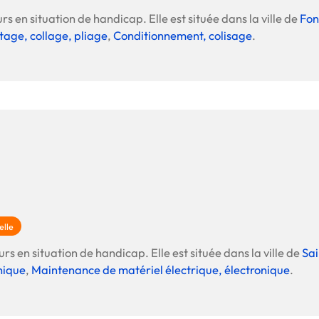
Offre spéciale Groupement
rs en situation de handicap. Elle est située dans la ville de
Fon
Vos services enrichis
tage, collage, pliage
,
Conditionnement, colisage
.
elle
rs en situation de handicap. Elle est située dans la ville de
Sai
nique
,
Maintenance de matériel électrique, électronique
.