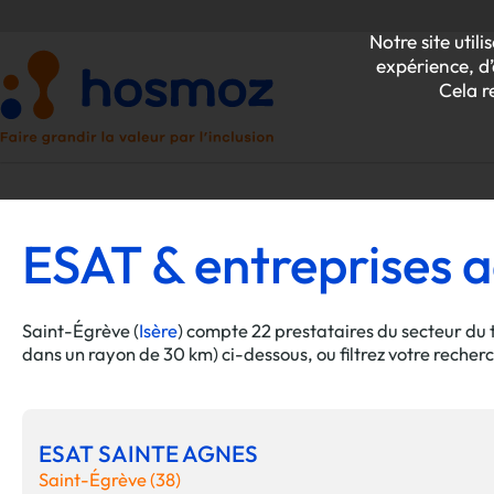
Notre site uti
expérience, d’
Cela r
ESAT & entreprises a
P
Z
Saint-Égrève (
Isère
) compte 22 prestataires du secteur du 
dans un rayon de 30 km) ci-dessous, ou filtrez votre recher
ESAT SAINTE AGNES
Saint-Égrève (38)