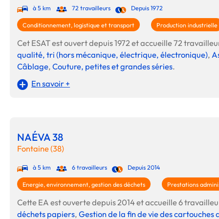
à 5 km
72 travailleurs
Depuis 1972
Conditionnement, logistique et transport
Production industrielle
Cet ESAT est ouvert depuis 1972 et accueille 72 travailleur
qualité, tri (hors mécanique, électrique, électronique)
,
As
Câblage
,
Couture, petites et grandes séries
.
En savoir +
NAÉVA 38
Fontaine (38)
à 5 km
6 travailleurs
Depuis 2014
Energie, environnement, gestion des déchets
Prestations admini
Cette EA est ouverte depuis 2014 et accueille 6 travailleur
déchets papiers
,
Gestion de la fin de vie des cartouches 