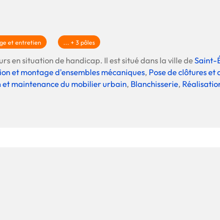
La promotion de vos engagements
Cultiver son réseau
Le Club Partenaires
ge et entretien
... + 3 pôles
rs en situation de handicap. Il est situé dans la ville de
Saint-
ion et montage d'ensembles mécaniques
,
Pose de clôtures et
Je communique
n et maintenance du mobilier urbain
,
Blanchisserie
,
Réalisatio
Votre visibilité on-line clé en mai
Vos kits de communication perso
Je vends
Votre boîte à outils « accélérez v
J'améliore mes pratiques
Vos formations 100% opérationn
Votre centre de ressources et vo
Je restructure ou je développ
Votre accompagnement sur-mesu