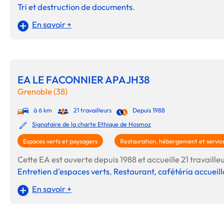
Tri et destruction de documents
.
En savoir +
EA LE FACONNIER APAJH38
Grenoble (38)
à 6 km
21 travailleurs
Depuis 1988
Signataire de la charte Ethique de Hosmoz
Espaces verts et paysagers
Restauration, hébergement et service
Cette EA est ouverte depuis 1988 et accueille 21 travailleu
Entretien d'espaces verts
,
Restaurant, cafétéria accueill
En savoir +