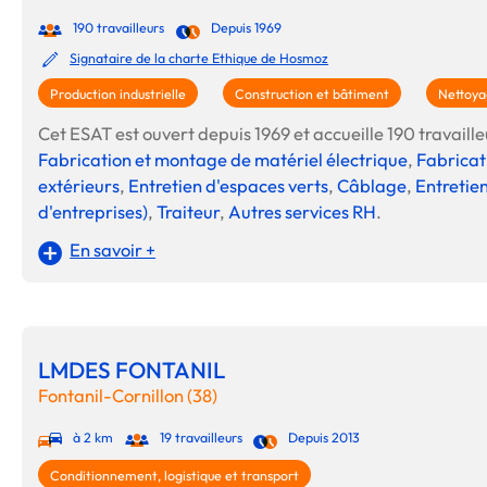
190 travailleurs
Depuis 1969
Signataire de la charte Ethique de Hosmoz
Production industrielle
Construction et bâtiment
Nettoya
Cet ESAT est ouvert depuis 1969 et accueille 190 travailleu
Fabrication et montage de matériel électrique
,
Fabricat
extérieurs
,
Entretien d'espaces verts
,
Câblage
,
Entretie
d'entreprises)
,
Traiteur
,
Autres services RH
.
En savoir +
LMDES FONTANIL
Fontanil-Cornillon (38)
à 2 km
19 travailleurs
Depuis 2013
Conditionnement, logistique et transport