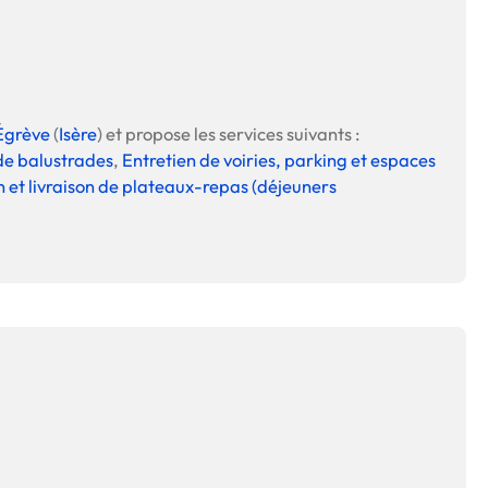
 en matière d'achats inclusifs
Égrève
(
Isère
) et propose les services suivants :
 de balustrades
,
Entretien de voiries, parking et espaces
n et livraison de plateaux-repas (déjeuners
n
nnalisés
otre croissance »
elles, dédiées au développement commercial
s services de networking
e de nouvelles activités
re pour vos projets de développement