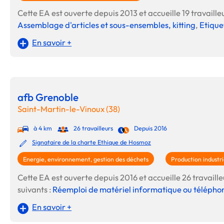
Cette EA est ouverte depuis 2013 et accueille 19 travailleu
Assemblage d'articles et sous-ensembles, kitting
,
Etique
En savoir +
afb Grenoble
Saint-Martin-le-Vinoux (38)
à 4 km
26 travailleurs
Depuis 2016
Signataire de la charte Ethique de Hosmoz
Energie, environnement, gestion des déchets
Production industri
Cette EA est ouverte depuis 2016 et accueille 26 travailleu
suivants :
Réemploi de matériel informatique ou télépho
En savoir +