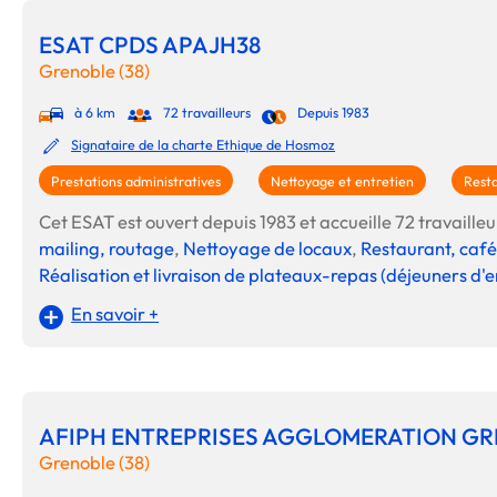
ESAT CPDS APAJH38
Grenoble (38)
à 6 km
72 travailleurs
Depuis 1983
Signataire de la charte Ethique de Hosmoz
Prestations administratives
Nettoyage et entretien
Resta
Cet ESAT est ouvert depuis 1983 et accueille 72 travailleur
mailing, routage
,
Nettoyage de locaux
,
Restaurant, café
Réalisation et livraison de plateaux-repas (déjeuners d'e
En savoir +
AFIPH ENTREPRISES AGGLOMERATION GR
Grenoble (38)