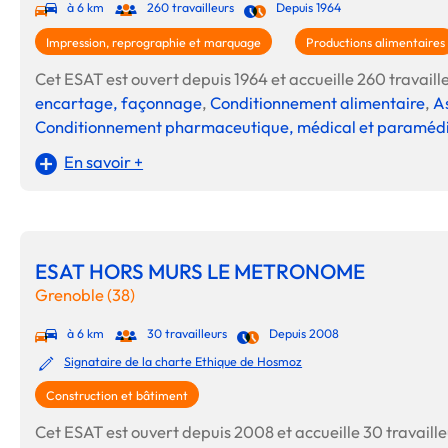
à 6 km
260 travailleurs
Depuis 1964
Impression, reprographie et marquage
Productions alimentaires
Cet ESAT est ouvert depuis 1964 et accueille 260 travailleu
encartage, façonnage
,
Conditionnement alimentaire
,
As
Conditionnement pharmaceutique, médical et paramédi
En savoir +
ESAT HORS MURS LE METRONOME
Grenoble (38)
à 6 km
30 travailleurs
Depuis 2008
Signataire de la charte Ethique de Hosmoz
Construction et bâtiment
Cet ESAT est ouvert depuis 2008 et accueille 30 travailleur