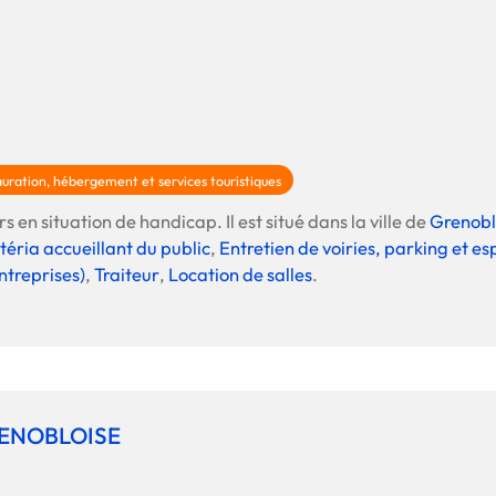
uration, hébergement et services touristiques
s en situation de handicap. Il est situé dans la ville de
Grenob
téria accueillant du public
,
Entretien de voiries, parking et e
ntreprises)
,
Traiteur
,
Location de salles
.
ENOBLOISE